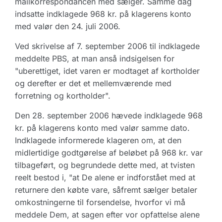
mailkorrespondancen med sælger. Samme dag
indsatte indklagede 968 kr. på klagerens konto
med valør den 24. juli 2006.
Ved skrivelse af 7. september 2006 til indklagede
meddelte PBS, at man anså indsigelsen for
"uberettiget, idet varen er modtaget af kortholder
og derefter er det et mellemværende med
forretning og kortholder".
Den 28. september 2006 hævede indklagede 968
kr. på klagerens konto med valør samme dato.
Indklagede informerede klageren om, at den
midlertidige godtgørelse af beløbet på 968 kr. var
tilbageført, og begrundede dette med, at tvisten
reelt bestod i, "at De alene er indforstået med at
returnere den købte vare, såfremt sælger betaler
omkostningerne til forsendelse, hvorfor vi må
meddele Dem, at sagen efter vor opfattelse alene