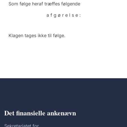
Som følge heraf træffes følgende
a f g ø r e l s e :
Klagen tages ikke til følge.
Det finansielle ankenævn
Sekretariatet for