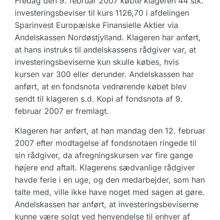
Fredag den 9. februar 2007 købte klageren 44 stk.
investeringsbeviser til kurs 1126,70 i afdelingen
Sparinvest Europæiske Finansielle Aktier via
Andelskassen Nordøstjylland. Klageren har anført,
at hans instruks til andelskassens rådgiver var, at
investeringsbeviserne kun skulle købes, hvis
kursen var 300 eller derunder. Andelskassen har
anført, at en fondsnota vedrørende købet blev
sendt til klageren s.d. Kopi af fondsnota af 9.
februar 2007 er fremlagt.
Klageren har anført, at han mandag den 12. februar
2007 efter modtagelse af fondsnotaen ringede til
sin rådgiver, da afregningskursen var fire gange
højere end aftalt. Klagerens sædvanlige rådgiver
havde ferie i en uge, og den medarbejder, som han
talte med, ville ikke have noget med sagen at gøre.
Andelskassen har anført, at investeringsbeviserne
kunne være solgt ved henvendelse til enhver af