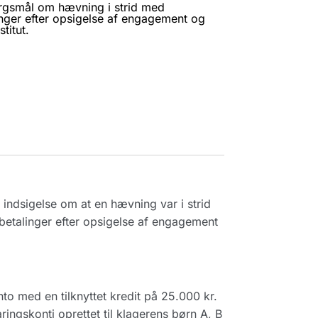
ørgsmål om hævning i strid med
ger efter opsigelse af engagement og
titut.
indsigelse om at en hævning var i strid
etalinger efter opsigelse af engagement
o med en tilknyttet kredit på 25.000 kr.
ingskonti oprettet til klagerens børn A, B