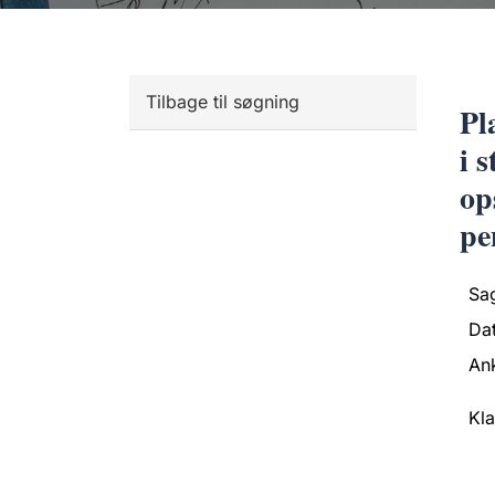
Tilbage til søgning
Pl
i 
op
pe
Sa
Da
An
Kl