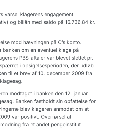
s varsel klagerens engagement
iv) og billån med saldo på 16.736,84 kr.
gelse mod hævningen på C’s konto.
 banken om en eventuel klage på
agerens PBS-aftaler var blevet slettet pr.
spærret i opsigelsesperioden, der udløb
en til et brev af 10. december 2009 fra
 klagesag.
geren modtaget i banken den 12. januar
sag. Banken fastholdt sin opfattelse for
ringerne blev klageren anmodet om at
009 var positivt. Overførsel af
odning fra et andet pengeinstitut.