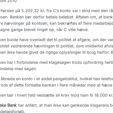
 juni 2010.
førslen på 5.202,32 kr. fra C’s konto var i strid med den r
oen. Banken bør derfor betale beløbet. Aftalen om, at bank
re hævninger på kontoen, kan bekræftes af flere medarbejd
agne gange blevet ringet op, når C ville hæve.
en burde have overladt det til politiet at afgøre, om der va
oldet vedrørende hævningen til politiet, som imidlertid afvi
en ikke havde givet de rigtige oplysninger til brug herfor. 
en har i forbindelse med klagesagen trods opfordring herti
indelse med sagen.
åbnede en konto i et andet pengeinstitut, hvilket han telefo
rods af dette fortsatte banken i flere måneder med at hæve
en bør i hvert fald nedsætte sit krav mod ham til 18.000 kr
ske Bank
har anført, at man ikke kan genkende klagerens be
delsesforløb.