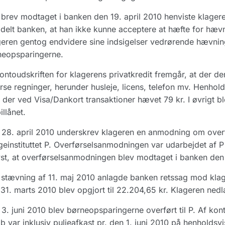
brev modtaget i banken den 19. april 2010 henviste klagere
elt banken, at han ikke kunne acceptere at hæfte for hævn
eren gentog endvidere sine indsigelser vedrørende hævnin
neopsparingerne.
ontoudskriften for klagerens privatkredit fremgår, at der d
rse regninger, herunder husleje, licens, telefon mv. Henho
 der ved Visa/Dankort transaktioner hævet 79 kr. I øvrigt b
illånet.
28. april 2010 underskrev klageren en anmodning om overf
einstituttet P. Overførselsanmodningen var udarbejdet af 
st, at overførselsanmodningen blev modtaget i banken den
stævning af 11. maj 2010 anlagde banken retssag mod klag
31. marts 2010 blev opgjort til 22.204,65 kr. Klageren nedl
3. juni 2010 blev børneopsparingerne overført til P. Af kon
b var inklusiv puljeafkast pr. den 1. juni 2010 på henholdsvi