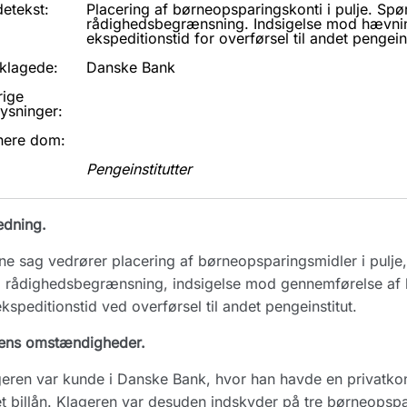
etekst:
Placering af børneopsparingskonti i pulje. Sp
rådighedsbegrænsning. Indsigelse mod hævnin
ekspeditionstid for overførsel til andet pengeins
klagede:
Danske Bank
rige
ysninger:
nere dom:
Pengeinstitutter
edning.
e sag vedrører placering af børneopsparingsmidler i pulje, 
rådighedsbegrænsning, indsigelse mod gennemførelse af b
kspeditionstid ved overførsel til andet pengeinstitut.
ens omstændigheder.
eren var kunde i Danske Bank, hvor han havde en privatkont
t billån. Klageren var desuden indskyder på tre børneopspar