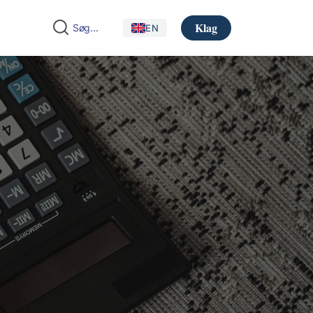
Klag
EN