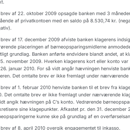
t.
 brev af 22. oktober 2009 opsagde banken med 3 måneder
ående af privatkontoen med en saldo på 8.530,74 kr. (negat
ativ).
brev af 17. december 2009 afviste banken klagerens indsi
rørende placeringen af børneopsparingsmidlerne anmodede
ftligt grundlag. Banken anførte endvidere blandt andet, at kl
5. november 2009. Hverken klagerens kort eller konto var 
26. januar 2010. For så vidt angår hævningen henviste bank
eren. Det omtalte brev er ikke fremlagt under nærværende
brev af 1. februar 2010 henviste banken til et brev fra kla
. Det omtalte brev er ikke fremlagt under nærværende klage
idt angik hævningen på C’s konto. Vedrørende børneopspa
retisere sine klagepunkter. Afkastet pr. den 31. december 2
eopsparingerne kunne ske på grundlag af en overførselsanm
brev af 8. april 2010 overgik engagementet til inkasso.