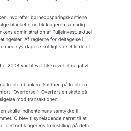
ken, hvorefter børneopsparingskontiene
ølge blanketterne fik klageren samtidig
ankens administration af Puljeinvest, aktuel
tingelser. Af reglerne for deltagelse i
e med syv dages skriftligt varsel til den 1.
r 2008 var blevet tilskrevet et negativt
.
Ung konto i banken. Saldoen på kontoen
anført "Overførsel". Overførslen skete på
sigelse mod transaktionen.
en skulle indhente hans samtykke til
et. C blev tilsyneladende narret til at
ar bestridt klagerens fremstilling på dette