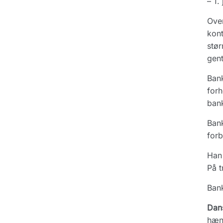
– 1.
Over
kont
stør
gent
Bank
forh
bank
Bank
forb
Han 
På t
Bank
Dan
hæn