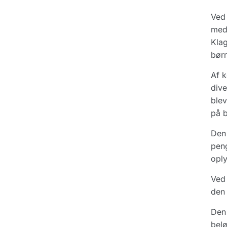
Ved 
medd
Klag
bør
Af k
dive
blev
på b
Den 
peng
oply
Ved 
den 
Den 
belø