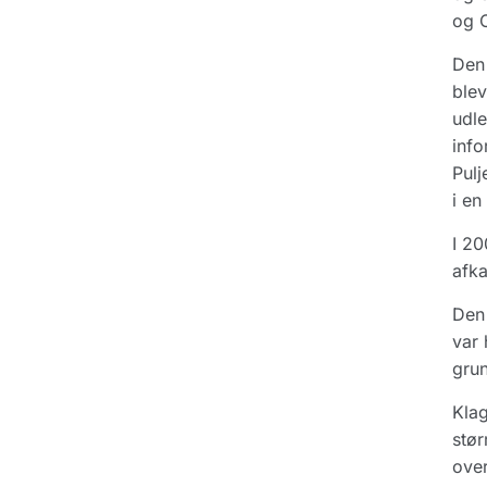
og C
Den 
blev
udle
info
Pulj
i en
I 20
afka
Den 
var 
grun
Klag
stør
over