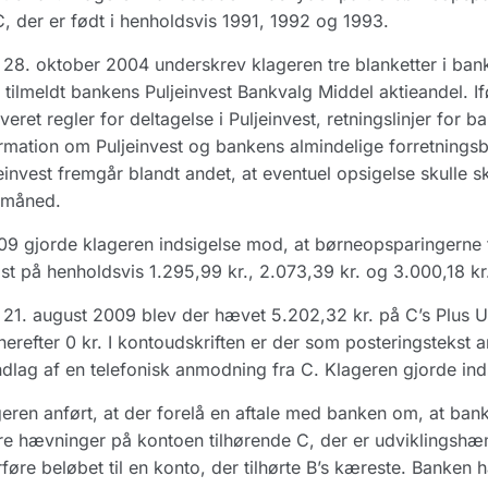
, der er født i henholdsvis 1991, 1992 og 1993.
28. oktober 2004 underskrev klageren tre blanketter i ban
 tilmeldt bankens Puljeinvest Bankvalg Middel aktieandel. If
veret regler for deltagelse i Puljeinvest, retningslinjer for b
rmation om Pulje­invest og bankens almindelige forretningsbe
einvest fremgår blandt andet, at eventuel opsigelse skulle sk
 måned.
09 gjorde klageren indsigelse mod, at børneopsparingerne fo
st på henholdsvis 1.295,99 kr., 2.073,39 kr. og 3.000,18 kr
21. august 2009 blev der hævet 5.202,32 kr. på C’s Plus 
herefter 0 kr. I kontoudskriften er der som posteringstekst 
dlag af en telefonisk anmodning fra C. Klageren gjorde ind
eren anført, at der forelå en aftale med banken om, at bank
re hævninger på kontoen tilhørende C, der er udviklingshæmm
føre beløbet til en konto, der tilhørte B’s kæreste. Banken h