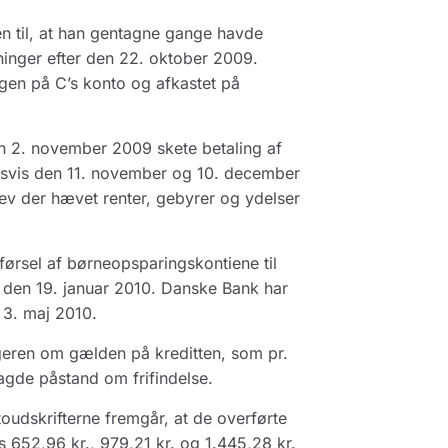
n til, at han gentagne gange havde
inger efter den 22. oktober 2009.
gen på C’s konto og afkastet på
en 2. november 2009 skete betaling af
ldsvis den 11. november og 10. december
lev der hævet renter, gebyrer og ydelser
ørsel af børneopsparingskontiene til
P den 19. januar 2010. Danske Bank har
 3. maj 2010.
eren om gælden på kreditten, som pr.
agde påstand om frifindelse.
toudskrifterne fremgår, at de overførte
s 652,96 kr., 979,21 kr. og 1.445,28 kr.