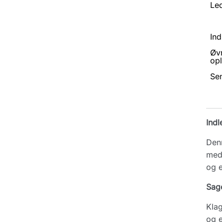
Led
Ind
Øv
opl
Se
Indl
Denn
med 
og e
Sag
Klag
og e