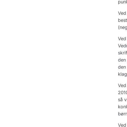
punk
Ved
best
(neg
Ved 
Ved
skri
den 
den 
klag
Ved 
2010
så v
konk
børn
Ved 