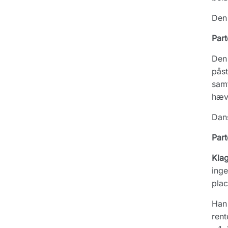
Den 
Part
Den 
påst
samt
hævn
Dans
Part
Kla
inge
plac
Han 
rent