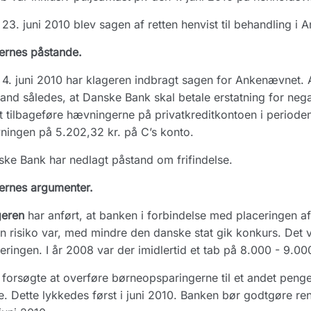
23. juni 2010 blev sagen af retten henvist til behandling i
ernes påstande.
4. juni 2010 har klageren indbragt sagen for Ankenævnet. 
and således, at Danske Bank skal betale erstatning for neg
 tilbageføre hævningerne på privatkreditkontoen i periode
ingen på 5.202,32 kr. på C’s konto.
ke Bank har nedlagt påstand om frifindelse.
ernes argumenter.
geren
har anført, at banken i forbindelse med placeringen a
n risiko var, med mindre den danske stat gik konkurs. Det var
eringen. I år 2008 var der imidlertid et tab på 8.000 - 9.000
forsøgte at overføre børneopsparingerne til et andet penge
e. Dette lykkedes først i juni 2010. Banken bør godtgøre re