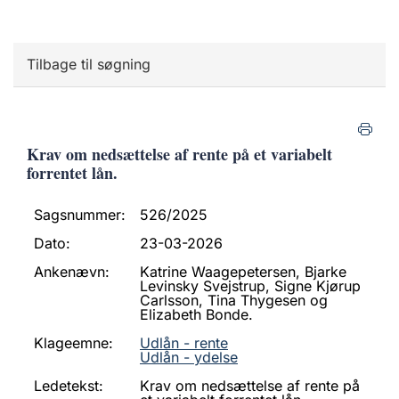
Tilbage til søgning
Krav om nedsættelse af rente på et variabelt
forrentet lån.
Sagsnummer:
526/2025
Dato:
23-03-2026
Ankenævn:
Katrine Waagepetersen, Bjarke
Levinsky Svejstrup, Signe Kjørup
Carlsson, Tina Thygesen og
Elizabeth Bonde.
Klageemne:
Udlån - rente
Udlån - ydelse
Ledetekst:
Krav om nedsættelse af rente på