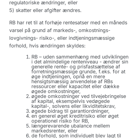
regulatoriske ændringer, eller
5) skatter eller afgifter ændres.
RB har ret til at forhøje rentesatser med en måneds
varsel på grund af markeds-, omkostnings-
lovgivnings- risiko-, eller indtjeningsmæssige
forhold, hvis ændringen skyldes:
RB – uden sammenhæng med udviklingen
i det almindelige renteniveau - ændrer sin
generelle rente- og prisfastsættelse af
forretningsmæssige grunde, f.eks. for at
øge indtjeningen, opnå en mere
hensigtsmæssig anvendelse af RBs
ressourcer eller kapacitet eller dække
øgede omkostninger,
øgede omkostninger ved tilvejebringelse
af kapital, eksempelvis vedøgede
kapital-, solvens eller likviditetskrav,
øgede bidrag til garantiordninger,
en generel øget kreditrisiko eller øget
operationel risiko for RB,
længerevarende ubalance mellem
markedsrenter, eller
de forhold, som individuelt blev lagt til