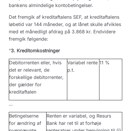
bankens almindelige kontobetingelser.
Det fremgik af kreditaftalens SEF, at kreditaftalens
løbetid var 144 måneder, og at lånet skulle afvikles
med et månedligt afdrag på 3.868 kr. Endvidere
fremgik følgende:
”
3. Kreditomkostninger
Debitorrenten eller, hvis
Variabel rente
11 %
det er relevant, de
p.t.
forskellige debitorrenter,
der gælder for
kreditaftalen
…
Betingelserne
Renten er variabel, og Resurs
for ændring af
Bank har ret til at forhøje
ovennævnte
rentesatser under henvisning til (i)