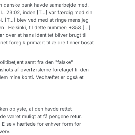
 som danske bank havde samarbejde med.
Kl.: 23:02, inden [T…] var færdig med sin
del. [T…] blev ved med at ringe mens jeg
nen i Helsinki, til dette nummer: +358 […]
 over at hans identitet bliver brugt til
et foregik primært til ældre finner bosat
olitibetjent samt fra den "falske"
hots af overførslerne foretaget til den
lem mine konti. Vedhæftet er også et
en oplyste, at den havde rettet
e været muligt at få pengene retur.
t E selv hæftede for enhver form for
verv.