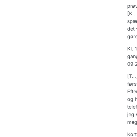
prøv
[K… 
spær
det 
gøre
Kl. 
gang
09:2
[T…]
førs
Efte
og h
tele
jeg 
meg
Kort