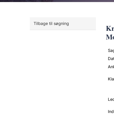
Tilbage til søgning
Kr
Mo
Sa
Da
An
Kl
Led
Ind