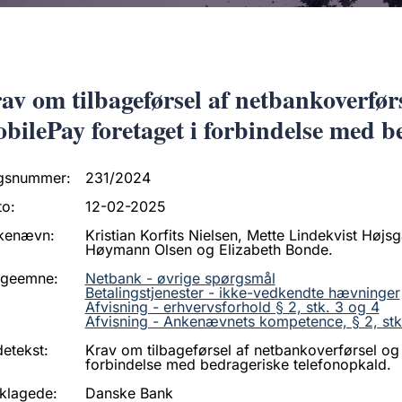
av om tilbageførsel af netbankoverfør
bilePay foretaget i forbindelse med b
gsnummer:
231/2024
to:
12-02-2025
kenævn:
Kristian Korfits Nielsen, Mette Lindekvist Højs
Høymann Olsen og Elizabeth Bonde.
ageemne:
Netbank - øvrige spørgsmål
Betalingstjenester - ikke-vedkendte hævninger
Afvisning - erhvervsforhold § 2, stk. 3 og 4
Afvisning - Ankenævnets kompetence, § 2, stk
etekst:
Krav om tilbageførsel af netbankoverførsel og
forbindelse med bedrageriske telefonopkald.
klagede:
Danske Bank