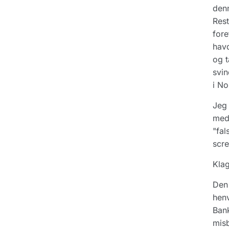
denn
Rest
fore
havd
og t
svin
i No
Jeg 
meda
"fal
scre
Klag
Den 
henv
Bank
misb