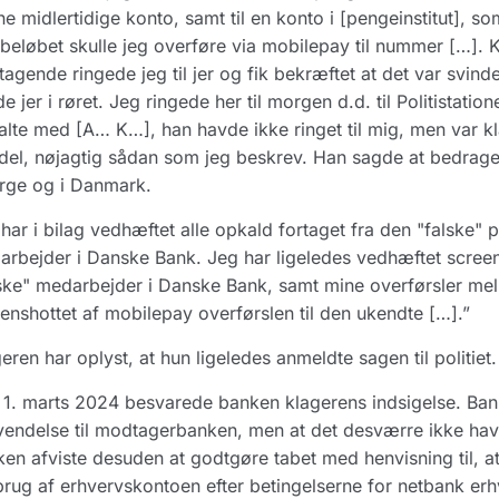
e midlertidige konto, samt til en konto i [pengeinstitut],
beløbet skulle jeg overføre via mobilepay til nummer […]. 
tagende ringede jeg til jer og fik bekræftet at det var svin
e jer i røret. Jeg ringede her til morgen d.d. til Politistatio
alte med [A… K…], han havde ikke ringet til mig, men var klar
del, nøjagtig sådan som jeg beskrev. Han sagde at bedrageri
rge og i Danmark.
har i bilag vedhæftet alle opkald fortaget fra den "falske" p
rbejder i Danske Bank. Jeg har ligeledes vedhæftet screens
ske" medarbejder i Danske Bank, samt mine overførsler mel
enshottet af mobilepay overførslen til den ukendte […].”
eren har oplyst, at hun ligeledes anmeldte sagen til politiet.
1. marts 2024 besvarede banken klagerens indsigelse. Bank
endelse til modtagerbanken, men at det desværre ikke havd
en afviste desuden at godtgøre tabet med henvisning til, a
rug af erhvervskontoen efter betingelserne for netbank erh