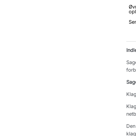
Øv
opl
Se
Indl
Sage
forb
Sag
Klag
Klag
netb
Den 
klag