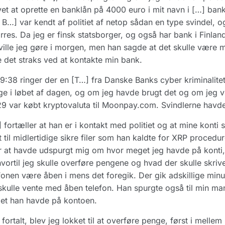
et at oprette en banklån på 4000 euro i mit navn i […] ban
B…] var kendt af politiet af netop sådan en type svindel, og
res. Da jeg er finsk statsborger, og også har bank i Finlan
ville jeg gøre i morgen, men han sagde at det skulle være me
 det straks ved at kontakte min bank.
19:38 ringer der en [T…] fra Danske Banks cyber kriminalitet
e i løbet af dagen, og om jeg havde brugt det og om jeg vid
9 var købt kryptovaluta til Moonpay.com. Svindlerne havde
 fortæller at han er i kontakt med politiet og at mine kont
t til midlertidige sikre filer som han kaldte for XRP procedu
r at havde udspurgt mig om hvor meget jeg havde på konti
vortil jeg skulle overføre pengene og hvad der skulle skriv
fonen være åben i mens det foregik. Der gik adskillige minu
skulle vente med åben telefon. Han spurgte også til min m
et han havde på kontoen.
 fortalt, blev jeg lokket til at overføre penge, først i mellem