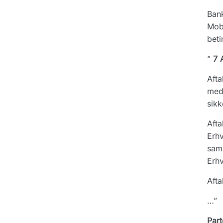
Bank
Mobi
beti
”
7 A
Afta
med 
sikk
Afta
Erhv
samm
Erhv
Afta
…”
Part