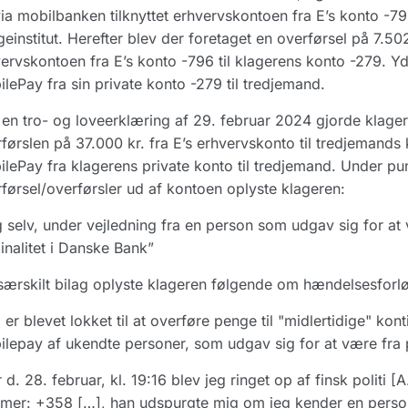
via mobilbanken tilknyttet erhvervskontoen fra E’s konto -79
einstitut. Herefter blev der foretaget en overførsel på 7.502
ervskontoen fra E’s konto -796 til klagerens konto -279. Y
lePay fra sin private konto -279 til tredjemand.
en tro- og loveerklæring af 29. februar 2024 gjorde klage
førslen på 37.000 kr. fra E’s erhvervskonto til tredjemand
lePay fra klagerens private konto til tredjemand. Under p
førsel/overførsler ud af kontoen oplyste klageren:
 selv, under vejledning fra en person som udgav sig for at
inalitet i Danske Bank”
 særskilt bilag oplyste klageren følgende om hændelsesforlø
 er blevet lokket til at overføre penge til "midlertidige" kont
lepay af ukendte personer, som udgav sig for at være fra 
r d. 28. februar, kl. 19:16 blev jeg ringet op af finsk politi [
er: +358 […], han udspurgte mig om jeg kender en person