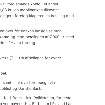
6 til tredjemands konto i et andet
,88 kr. via mobilbanken tilknyttet
derligere foretog klageren en betaling med
ren over for banken indsigelse mod
s konto og mod betalingen af 7.000 kr. med
unktet ”Hvem foretog
 være [T…] fra afdelingen for cyber
bet:
i, samt til at overføre penge via
politiet og Danske Bank.
A… K…] fra Helsinki Politistation, fra dette
 ved navnet [K… B…], som i Finland har