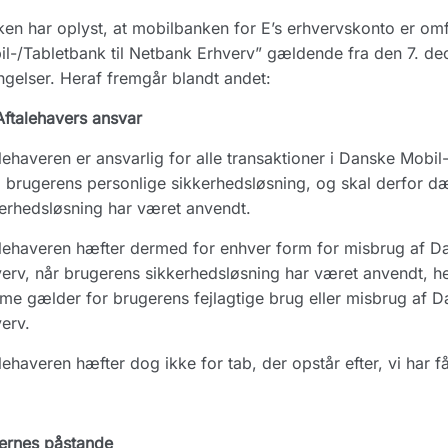
en har oplyst, at mobilbanken for E’s erhvervskonto er omf
l-/Tabletbank til Netbank Erhverv” gældende fra den 7. de
ngelser. Heraf fremgår blandt andet:
ftalehavers ansvar
lehaveren er ansvarlig for alle transaktioner i Danske Mobil
brugerens personlige sikkerhedsløsning, og skal derfor dæ
erhedsløsning har været anvendt.
lehaveren hæfter dermed for enhver form for misbrug af Da
erv, når brugerens sikkerhedsløsning har været anvendt, h
e gælder for brugerens fejlagtige brug eller misbrug af D
erv.
lehaveren hæfter dog ikke for tab, der opstår efter, vi har 
ernes påstande