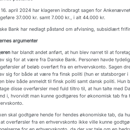
16. april 2024 har klageren indbragt sagen for Ankenævne
ageføre 37.000 kr. samt 7.000 kr., i alt 44.000 kr.
ke Bank har nedlagt påstand om afvisning, subsidiært frifi
ernes argumenter
geren
har blandt andet anført, at hun blev narret til at foret
v sig for at være fra Danske Bank. Personen havde tydelig
ageførsler af beløb overført fra en erhvervskonto. Sagen dr
v sig for både at være fra finsk politi (hun er statsborger
n blev både anmeldt til finsk politi samt dansk politi. Hun bl
tage disse overførsler med fuld tiltro til, at hun talte med 
ind i, hvorvidt man kunne godtgøres for økonomisk tab fra h
ervskonto.
en skal godtgøre hende for hendes økonomiske tab, da hun
at overførsler fra en erhvervskonto ikke ville kunne godtgør
ngelserne for en erhvervskonto, da der var tale om en bedra