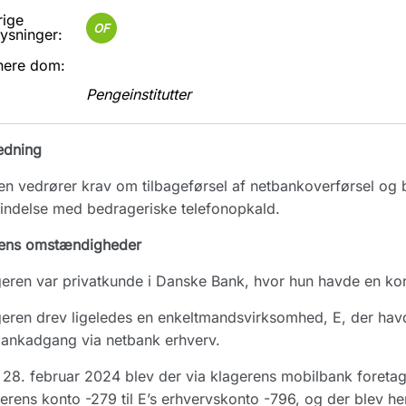
rige
OF
ysninger:
nere dom:
Pengeinstitutter
edning
n vedrører krav om tilbageførsel af netbankoverførsel og 
indelse med bedrageriske telefonopkald.
ens omstændigheder
eren var privatkunde i Danske Bank, hvor hun havde en k
eren drev ligeledes en enkeltmandsvirksomhed, E, der hav
ankadgang via netbank erhverv.
28. februar 2024 blev der via klagerens mobilbank foretage
erens konto -279 til E’s erhvervskonto -796, og der blev he