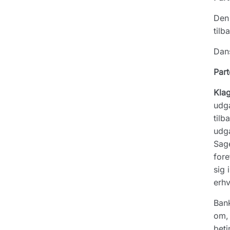
Den 
tilb
Dans
Part
Kla
udga
tilb
udga
Sage
fore
sig 
erhv
Bank
om, 
beti