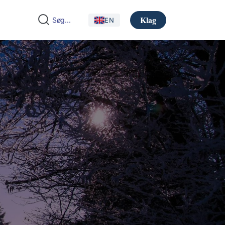
Klag
EN