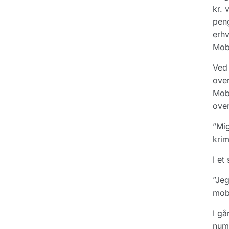
kr. 
peng
erhv
Mobi
Ved 
over
Mobi
over
”Mig
krim
I et
”Jeg
mobi
I gå
numm