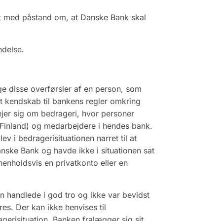
t med påstand om, at Danske Bank skal
ndelse.
age disse overførsler af en person, som
t kendskab til bankens regler omkring
ejer sig om bedrageri, hvor personer
 i Finland) og medarbejdere i hendes bank.
ev i bedragerisituationen narret til at
Danske Bank og havde ikke i situationen sat
enholdsvis en privatkonto eller en
 handlede i god tro og ikke var bevidst
es. Der kan ikke henvises til
gerisituation. Banken fralægger sig sit