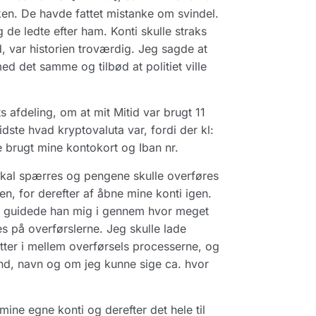
ken. De havde fattet mistanke om svindel.
 de ledte efter ham. Konti skulle straks
d, var historien troværdig. Jeg sagde at
d det samme og tilbød at politiet ville
s afdeling, om at mit Mitid var brugt 11
ste hvad kryptovaluta var, fordi der kl:
 brugt mine kontokort og Iban nr.
i skal spærres og pengene skulle overføres
ren, for derefter af åbne mine konti igen.
, guidede han mig i gennem hvor meget
es på overførslerne. Jeg skulle lade
tter i mellem overførsels processerne, og
and, navn og om jeg kunne sige ca. hvor
 mine egne konti og derefter det hele til