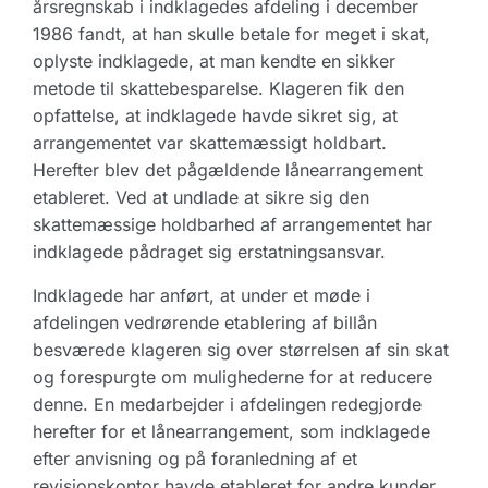
årsregnskab i indklagedes afdeling i december
1986 fandt, at han skulle betale for meget i skat,
oplyste indklagede, at man kendte en sikker
metode til skattebesparelse. Klageren fik den
opfattelse, at indklagede havde sikret sig, at
arrangementet var skattemæssigt holdbart.
Herefter blev det pågældende lånearrangement
etableret. Ved at undlade at sikre sig den
skattemæssige holdbarhed af arrangementet har
indklagede pådraget sig erstatningsansvar.
Indklagede har anført, at under et møde i
afdelingen vedrørende etablering af billån
besværede klageren sig over størrelsen af sin skat
og forespurgte om mulighederne for at reducere
denne. En medarbejder i afdelingen redegjorde
herefter for et lånearrangement, som indklagede
efter anvisning og på foranledning af et
revisionskontor havde etableret for andre kunder.