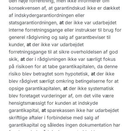
den høje forrentning, men ikke informerer om
konsekvensen af, at garantindskud ikke er dækket
af indskydergarantiordningen eller
statsgarantiordningen,
at
der ikke var udarbejdet
interne forretningsgange eller instrukser til brug for
generel rådgivning og salg af garantbeviser til
kunder,
at
der ikke var udarbejdet
forretningsgange til at sikre overholdelsen af god
skik,
at
der i rådgivningen ikke var særligt fokus
på risikoen for at tabe garantikapitalen, da denne
risiko blev betragtet som hypotetisk,
at
der ikke
blev rådgivet særligt omkring betingelserne for at
opsige garantikapitalen,
at
der ikke systematisk
blev foretaget vurderinger af, om det ville være
hensigtsmæssigt for kunden at indskyde
garantikapital,
at
sparekassen ikke har udarbejdet
skriftlige aftaler i forbindelse med salg af
garantikapital og således ingen dokumentation har