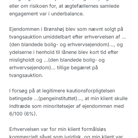
eller om risikoen for, at ægtefællernes samlede
engagement var i underbalance.
Ejendommen i Brønshøj blev som nævnt solgt på
tvangsauktion umiddelbart efter erhvervelsen af …
(den blandede bolig- og erhvervsejendom)…, og
ydelserne i henhold til lånene blev kort tid efter
misligholdt og …(den blandede bolig- og
erhvervsejendom)… tillige begæret på
tvangsauktion.
I forsøg på at legitimere kautionsforpligtelsen
betingede …(pengeinstituttet)…, at min klient skulle
indtræde som minoritetsejer af ejendommen med
6/100 (6%).
Erhvervelsen var for min klient formålsløs
kommercielt såvel som juridisk, og min klient var