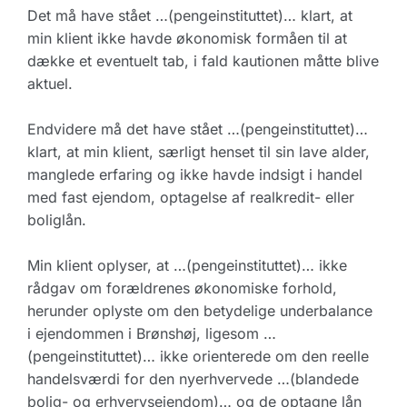
Det må have stået …(pengeinstituttet)… klart, at
min klient ikke havde økonomisk formåen til at
dække et eventuelt tab, i fald kautionen måtte blive
aktuel.
Endvidere må det have stået …(pengeinstituttet)…
klart, at min klient, særligt henset til sin lave alder,
manglede erfaring og ikke havde indsigt i handel
med fast ejendom, optagelse af realkredit- eller
boliglån.
Min klient oplyser, at …(pengeinstituttet)… ikke
rådgav om forældrenes økonomiske forhold,
herunder oplyste om den betydelige underbalance
i ejendommen i Brønshøj, ligesom …
(pengeinstituttet)… ikke orienterede om den reelle
handelsværdi for den nyerhvervede …(blandede
bolig- og erhvervsejendom)… og de optagne lån