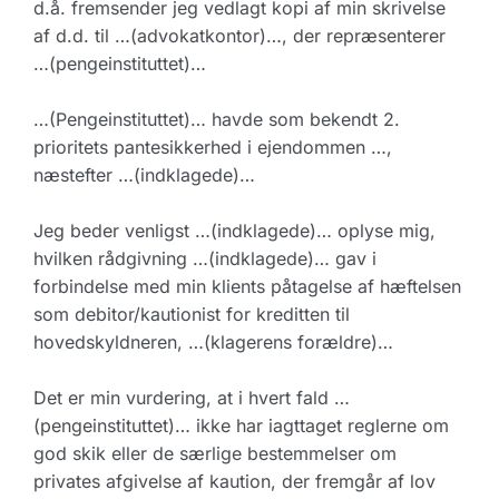
d.å. fremsender jeg vedlagt kopi af min skrivelse
af d.d. til …(advokatkontor)…, der repræsenterer
…(pengeinstituttet)…
…(Pengeinstituttet)… havde som bekendt 2.
prioritets pantesikkerhed i ejendommen …,
næstefter …(indklagede)…
Jeg beder venligst …(indklagede)… oplyse mig,
hvilken rådgivning …(indklagede)… gav i
forbindelse med min klients påtagelse af hæftelsen
som debitor/kautionist for kreditten til
hovedskyldneren, …(klagerens forældre)…
Det er min vurdering, at i hvert fald …
(pengeinstituttet)… ikke har iagttaget reglerne om
god skik eller de særlige bestemmelser om
privates afgivelse af kaution, der fremgår af lov