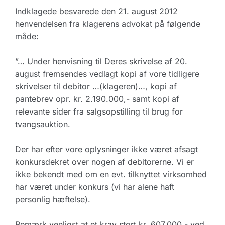
Indklagede besvarede den 21. august 2012
henvendelsen fra klagerens advokat på følgende
måde:
”… Under henvisning til Deres skrivelse af 20.
august fremsendes vedlagt kopi af vore tidligere
skrivelser til debitor …(klageren)…, kopi af
pantebrev opr. kr. 2.190.000,- samt kopi af
relevante sider fra salgsopstilling til brug for
tvangsauktion.
Der har efter vore oplysninger ikke været afsagt
konkursdekret over nogen af debitorerne. Vi er
ikke bekendt med om en evt. tilknyttet virksomhed
har været under konkurs (vi har alene haft
personlig hæftelse).
Bemærk venligst at et krav stort kr. 607.000,- ved