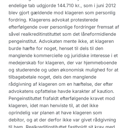
endelige tab udgjorde 144.710 kr., som i juni 2012
blev gjort gældende mod klageren som personlig
fordring. Klagerens advokat protesterede
efterfølgende over personlige fordringer fremsat af
såvel realkreditinstituttet som det låneformidlende
pengeinstitut. Advokaten mente ikke, at klageren
burde hæfte for noget, henset til dels til den
manglende kommercielle og juridiske interesse i et
medejerskab for klageren, der var hjemmeboende
og studerende og uden økonomisk mulighed for at
tilbagebetale noget, dels den manglende
rådgivning af klageren om en hæftelse, der efter
advokatens opfattelse havde karakter af kaution.
Pengeinstituttet frafaldt efterfølgende kravet mod
klageren, idet man henviste til, at det ikke
oprindelig var planen at have klageren som
debitor, og at der derfor ikke var givet rådgivning
til ham. Realkreditinstituttet fastholdt sit krav med