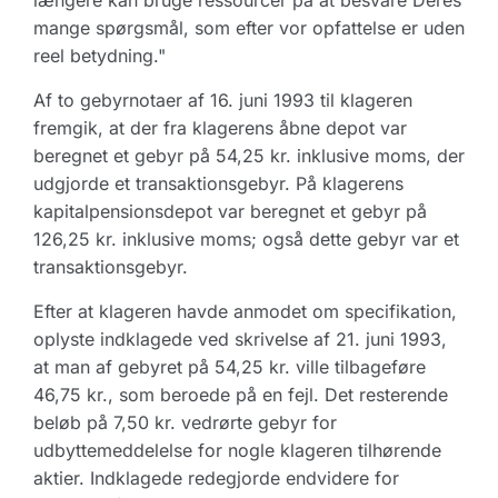
længere kan bruge ressourcer på at besvare Deres
mange spørgsmål, som efter vor opfattelse er uden
reel betydning."
Af to gebyrnotaer af 16. juni 1993 til klageren
fremgik, at der fra klagerens åbne depot var
beregnet et gebyr på 54,25 kr. inklusive moms, der
udgjorde et transaktionsgebyr. På klagerens
kapitalpensionsdepot var beregnet et gebyr på
126,25 kr. inklusive moms; også dette gebyr var et
transaktionsgebyr.
Efter at klageren havde anmodet om specifikation,
oplyste indklagede ved skrivelse af 21. juni 1993,
at man af gebyret på 54,25 kr. ville tilbageføre
46,75 kr., som beroede på en fejl. Det resterende
beløb på 7,50 kr. vedrørte gebyr for
udbyttemeddelelse for nogle klageren tilhørende
aktier. Indklagede redegjorde endvidere for