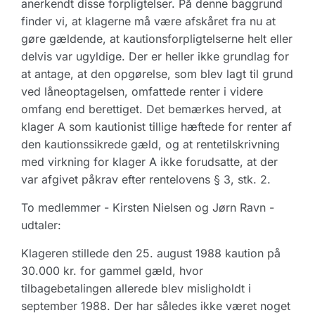
anerkendt disse forpligtelser. På denne baggrund
finder vi, at klagerne må være afskåret fra nu at
gøre gældende, at kautionsforpligtelserne helt eller
delvis var ugyldige. Der er heller ikke grundlag for
at antage, at den opgørelse, som blev lagt til grund
ved låneoptagelsen, omfattede renter i videre
omfang end berettiget. Det bemærkes herved, at
klager A som kautionist tillige hæftede for renter af
den kautionssikrede gæld, og at rentetilskrivning
med virkning for klager A ikke forudsatte, at der
var afgivet påkrav efter rentelovens § 3, stk. 2.
To medlemmer - Kirsten Nielsen og Jørn Ravn -
udtaler:
Klageren stillede den 25. august 1988 kaution på
30.000 kr. for gammel gæld, hvor
tilbagebetalingen allerede blev misligholdt i
september 1988. Der har således ikke været noget