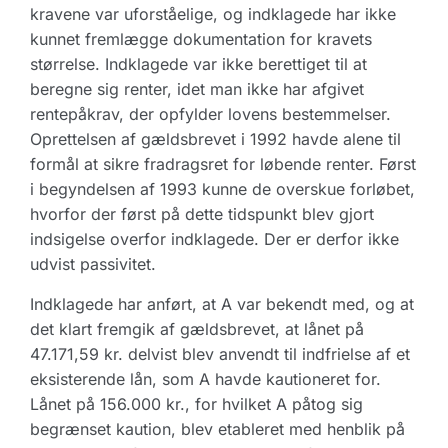
kravene var uforståelige, og indklagede har ikke
kunnet fremlægge dokumentation for kravets
størrelse. Indklagede var ikke berettiget til at
beregne sig renter, idet man ikke har afgivet
rentepåkrav, der opfylder lovens bestemmelser.
Oprettelsen af gældsbrevet i 1992 havde alene til
formål at sikre fradragsret for løbende renter. Først
i begyndelsen af 1993 kunne de overskue forløbet,
hvorfor der først på dette tidspunkt blev gjort
indsigelse overfor indklagede. Der er derfor ikke
udvist passivitet.
Indklagede har anført, at A var bekendt med, og at
det klart fremgik af gældsbrevet, at lånet på
47.171,59 kr. delvist blev anvendt til indfrielse af et
eksisterende lån, som A havde kautioneret for.
Lånet på 156.000 kr., for hvilket A påtog sig
begrænset kaution, blev etableret med henblik på