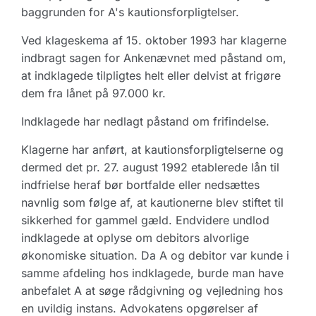
baggrunden for A's kautionsforpligtelser.
Ved klageskema af 15. oktober 1993 har klagerne
indbragt sagen for Ankenævnet med påstand om,
at indklagede tilpligtes helt eller delvist at frigøre
dem fra lånet på 97.000 kr.
Indklagede har nedlagt påstand om frifindelse.
Klagerne har anført, at kautionsforpligtelserne og
dermed det pr. 27. august 1992 etablerede lån til
indfrielse heraf bør bortfalde eller nedsættes
navnlig som følge af, at kautionerne blev stiftet til
sikkerhed for gammel gæld. Endvidere undlod
indklagede at oplyse om debitors alvorlige
økonomiske situation. Da A og debitor var kunde i
samme afdeling hos indklagede, burde man have
anbefalet A at søge rådgivning og vejledning hos
en uvildig instans. Advokatens opgørelser af