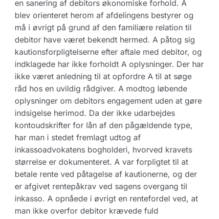
en sanering af debitors økonomiske forhold. A
blev orienteret herom af afdelingens bestyrer og
må i øvrigt på grund af den familiære relation til
debitor have været bekendt hermed. A påtog sig
kautionsforpligtelserne efter aftale med debitor, og
indklagede har ikke forholdt A oplysninger. Der har
ikke været anledning til at opfordre A til at søge
råd hos en uvildig rådgiver. A modtog løbende
oplysninger om debitors engagement uden at gøre
indsigelse herimod. Da der ikke udarbejdes
kontoudskrifter for lån af den pågældende type,
har man i stedet fremlagt udtog af
inkassoadvokatens bogholderi, hvorved kravets
størrelse er dokumenteret. A var forpligtet til at
betale rente ved påtagelse af kautionerne, og der
er afgivet rentepåkrav ved sagens overgang til
inkasso. A opnåede i øvrigt en rentefordel ved, at
man ikke overfor debitor krævede fuld