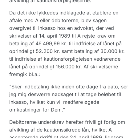
afvikling af kautionsforpligtelserne.
Da det ikke lykkedes indklagede at etablere en
aftale med A eller debitorerne, blev sagen
overgivet til inkasso hos en advokat, der ved
skrivelser af 14. april 1989 til A rejste krav om
betaling af 46.499,99 kr. til indfrielse af lånet på
oprindeligt 52.200 kr. samt betaling af 30.000 kr.
til indfrielse af kautionsforpligtelsen vedrørende
lånet på oprindeligt 156.000 kr. Af skrivelserne
fremgik bl.a.:
"Sker indbetaling ikke inden otte dage fra dato, ser
jeg mig desværre nødsaget til at tage beløbet til
inkasso, hvilket kun vil medføre øgede
omkostninger for Dem."
Debitorerne underskrev herefter frivilligt forlig om
afvikling af de kautionssikrede lån, hvilket A
accepterede skriftligt den 24. april 1989, ligesom