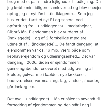
brug med et par mindre lejligheder til udlejning. Da
jeg købte min tidligere samlever ud og blev eneejer
optog jeg et nyt lån i …(indklagede)… Som jeg
husker det, først et nyt F1 og senere, ved
opfordring fra …(indklagedes)… medarbejder,
Cibor6 lån. Ejendommen blev vurderet af …
(indklagede)… og af 2 forskellige mæglere
udmeldt af …(indklagede)… De fandt dengang, at
ejendommen var ca. 16 mio. værd både som
liebhaverejendom og udlejningsenhed… Det var
dengang i 2006. Siden er ejendommen
gennemgribende renoveret med udgravning af
kælder, gulvvarme i kælder, nye køkkener,
badeværelser, varmeanlæg, tag, vinduer, facader,
gårdanlæg etc.
Det nye …(indklagede)…-lån er således anvendt til
forbedring af ejendommen og den står i dag i