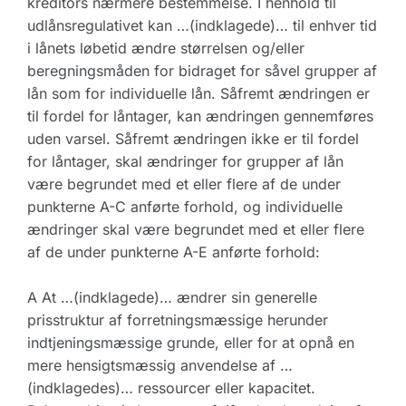
kreditors nærmere bestemmelse. I henhold til
udlånsregulativet kan …(indklagede)… til enhver tid
i lånets løbetid ændre størrelsen og/eller
beregningsmåden for bidraget for såvel grupper af
lån som for individuelle lån. Såfremt ændringen er
til fordel for låntager, kan ændringen gennemføres
uden varsel. Såfremt ændringen ikke er til fordel
for låntager, skal ændringer for grupper af lån
være begrundet med et eller flere af de under
punkterne A-C anførte forhold, og individuelle
ændringer skal være begrundet med et eller flere
af de under punkterne A-E anførte forhold:
A At …(indklagede)… ændrer sin generelle
prisstruktur af forretningsmæssige herunder
indtjeningsmæssige grunde, eller for at opnå en
mere hensigtsmæssig anvendelse af …
(indklagedes)… ressourcer eller kapacitet.