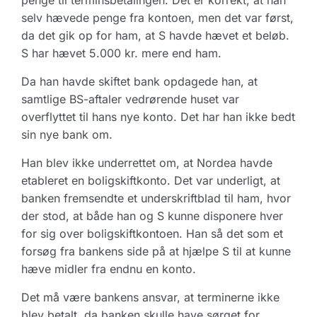
penge til terminsbetalingen. Det er korrekt, at han
selv hævede penge fra kontoen, men det var først,
da det gik op for ham, at S havde hævet et beløb.
S har hævet 5.000 kr. mere end ham.
Da han havde skiftet bank opdagede han, at
samtlige BS-aftaler vedrørende huset var
overflyttet til hans nye konto. Det har han ikke bedt
sin nye bank om.
Han blev ikke underrettet om, at Nordea havde
etableret en boligskiftkonto. Det var underligt, at
banken fremsendte et underskriftblad til ham, hvor
der stod, at både han og S kunne disponere hver
for sig over boligskiftkontoen. Han så det som et
forsøg fra bankens side på at hjælpe S til at kunne
hæve midler fra endnu en konto.
Det må være bankens ansvar, at terminerne ikke
blev betalt, da banken skulle have sørget for