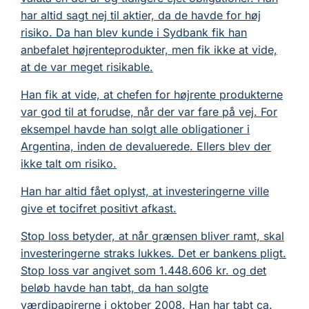
har altid sagt nej til aktier, da de havde for høj
risiko. Da han blev kunde i Sydbank fik han
anbefalet højrenteprodukter, men fik ikke at vide,
at de var meget risikable.
Han fik at vide, at chefen for højrente produkterne
var god til at forudse, når der var fare på vej. For
eksempel havde han solgt alle obligationer i
Argentina, inden de devaluerede. Ellers blev der
ikke talt om risiko.
Han har altid fået oplyst, at investeringerne ville
give et tocifret positivt afkast.
Stop loss betyder, at når grænsen bliver ramt, skal
investeringerne straks lukkes. Det er bankens pligt.
Stop loss var angivet som 1.448.606 kr. og det
beløb havde han tabt, da han solgte
værdipapirerne i oktober 2008. Han har tabt ca.