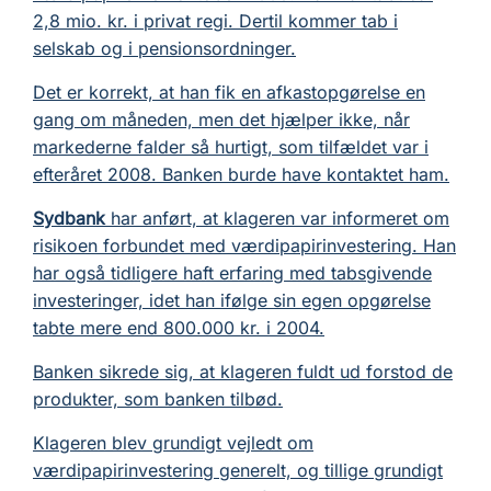
2,8 mio. kr. i privat regi. Dertil kommer tab i
selskab og i pensionsordninger.
Det er korrekt, at han fik en afkastopgørelse en
gang om måneden, men det hjælper ikke, når
markederne falder så hurtigt, som tilfældet var i
efteråret 2008. Banken burde have kontaktet ham.
Sydbank
har anført, at klageren var informeret om
risikoen forbundet med værdipapirinvestering. Han
har også tidligere haft erfaring med tabsgivende
investeringer, idet han ifølge sin egen opgørelse
tabte mere end 800.000 kr. i 2004.
Banken sikrede sig, at klageren fuldt ud forstod de
produkter, som banken tilbød.
Klageren blev grundigt vejledt om
værdipapirinvestering generelt, og tillige grundigt