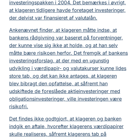
investeringspakken i 2004. Det bemærkes i øvrigt,
at klageren tidligere havde foretaget investeringer,
der delvist var finansieret af valutalån.
Ankenævnet finder, at klageren måtte indse, at
bankens rådgivning var baseret på forventninger,
der kunne vise sig ikke at holde, og at han selv
måtte bære risikoen herfor. Det fremgik af bankens
investeringsforslag, at der med en ugunstig
udvikling i værdipapir- og valutakurser kunne lides
store tab, og det kan ikke antages, at klageren
blev bibragt den opfattelse, at såfremt han
udskiftede de foreslåede aktieinvesteringer med
obligationsinvesteringer, ville investeringen være
risikofri.
Det findes ikke godtgjort, at klageren og banken
indgik en aftale, hvorefter klagerens værdipapirer
skulle realiseres, såfremt klagerens tab på