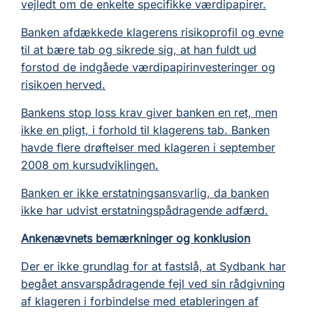
vejledt om de enkelte specifikke værdipapirer.
Banken afdækkede klagerens risikoprofil og evne
til at bære tab og sikrede sig, at han fuldt ud
forstod de indgåede værdipapirinvesteringer og
risikoen herved.
Bankens stop loss krav giver banken en ret, men
ikke en pligt, i forhold til klagerens tab. Banken
havde flere drøftelser med klageren i september
2008 om kursudviklingen.
Banken er ikke erstatningsansvarlig, da banken
ikke har udvist erstatningspådragende adfærd.
Ankenævnets bemærkninger og konklusion
Der er ikke grundlag for at fastslå, at Sydbank har
begået ansvarspådragende fejl ved sin rådgivning
af klageren i forbindelse med etableringen af