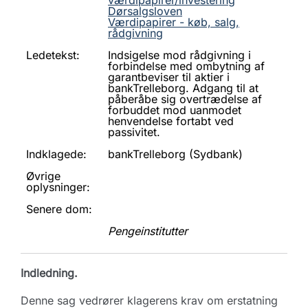
værdipapirer/investering
Dørsalgsloven
Værdipapirer - køb, salg,
rådgivning
Ledetekst:
Indsigelse mod rådgivning i
forbindelse med ombytning af
garantbeviser til aktier i
bankTrelleborg. Adgang til at
påberåbe sig overtrædelse af
forbuddet mod uanmodet
henvendelse fortabt ved
passivitet.
Indklagede:
bankTrelleborg (Sydbank)
Øvrige
oplysninger:
Senere dom:
Pengeinstitutter
Indledning.
Denne sag vedrører klagerens krav om erstatning