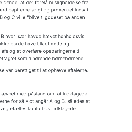
ldende, at der forelå misligholdelse fra
rdipapirerne solgt og provenuet indsat
 og C ville "blive tilgodeset på anden
g B hver især havde hævet henholdsvis
ikke burde have tilladt dette og
 afslog at overføre opsparingerne til
etragtet som tilhørende børnebørnene.
e var berettiget til at ophæve aftalerne.
enævnet med påstand om, at indklagede
rne for så vidt angår A og B, således at
s ægtefælles konto hos indklagede.