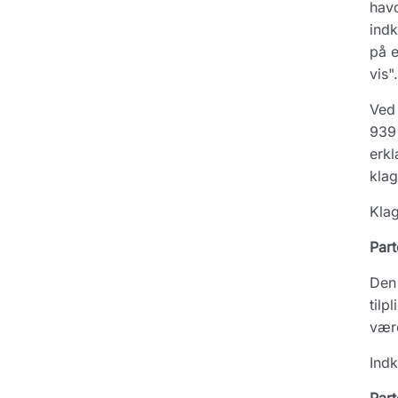
havd
indk
på e
vis".
Ved 
939 
erkl
klag
Klag
Part
Den
tilp
værd
Indk