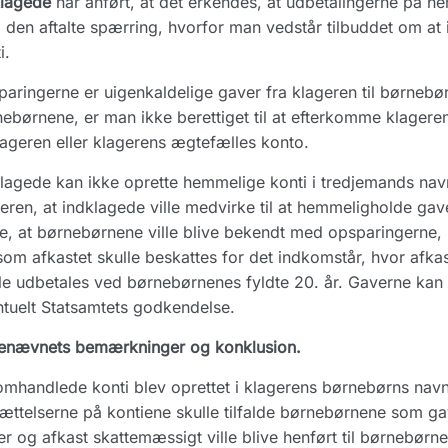
klagede
har anført, at det erkendes, at udbetalingerne på hen
den aftalte spærring, hvorfor man vedstår tilbuddet om a
i.
aringerne er uigenkaldelige gaver fra klageren til børnebør
ebørnene, er man ikke berettiget til at efterkomme klager
klageren eller klagerens ægtefælles konto.
lagede kan ikke oprette hemmelige konti i tredjemands navn,
eren, at indklagede ville medvirke til at hemmeligholde ga
e, at børnebørnene ville blive bekendt med opsparingerne, i
som afkastet skulle beskattes for det indkomstår, hvor afk
le udbetales ved børnebørnenes fyldte 20. år. Gaverne ka
tuelt Statsamtets godkendelse.
enævnets bemærkninger og konklusion.
mhandlede konti blev oprettet i klagerens børnebørns navne
ættelserne på kontiene skulle tilfalde børnebørnene som ga
er og afkast skattemæssigt ville blive henført til børnebør