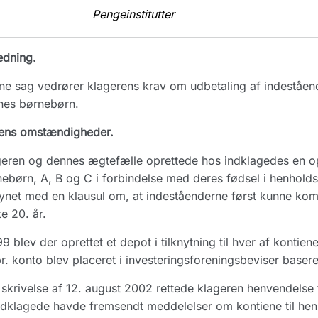
Pengeinstitutter
edning.
e sag vedrører klagerens krav om udbetaling af indeståender
nes børnebørn.
ens omstændigheder.
eren og dennes ægtefælle oprettede hos indklagedes en op
ebørn, A, B og C i forbindelse med deres fødsel i henhold
ynet med en klausul om, at indeståenderne først kunne ko
te 20. år.
99 blev der oprettet et depot i tilknytning til hver af konti
pr. konto blev placeret i investeringsforeningsbeviser base
skrivelse af 12. august 2002 rettede klageren henvendelse ti
ndklagede havde fremsendt meddelelser om kontiene til hen