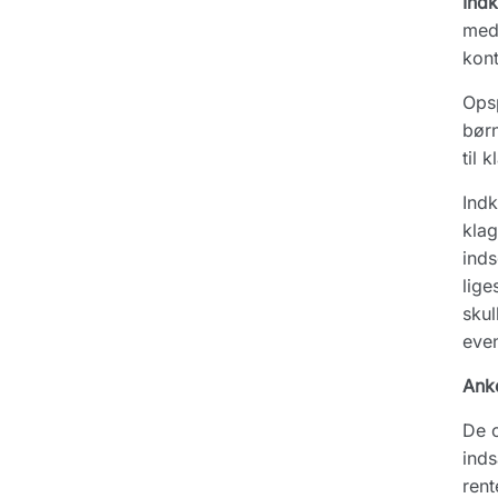
Ind
med 
kont
Opsp
børn
til 
Indk
klag
inds
lige
skul
even
Ank
De o
inds
rent