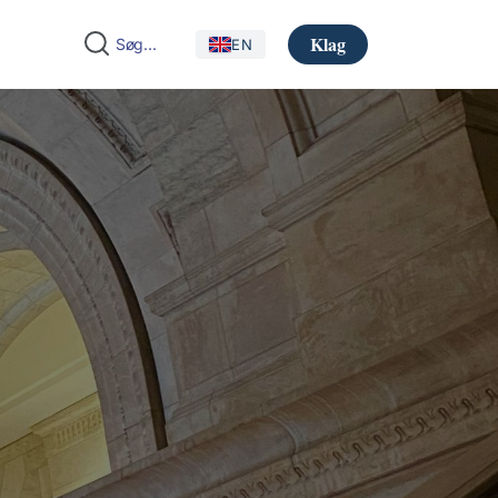
Klag
EN