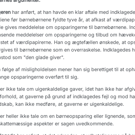
ernes argumenter.
geren
har anført, at han havde en klar aftale med indklagede
iene før børnebørnene fyldte tyve år, at afkast af værdipapi
le gives meddelelse om opsparingerne til børnebørnene. Ind
sende meddelelser om opsparingerne og tilbud om hævekor
stet af værdipapirerne. Han og ægtefællen ønskede, at opspa
gives til børnebørnene som en overraskelse. Indklagedes h
stod som "den glade giver".
følge af misligholdelsen mener han sig berettiget til at o
ange opsparingerne overført til sig.
er ikke tale om uigenkaldelige gaver, idet han ikke har afg
forhold, at gaverne på grund af indklagedes fejl og mod ha
skab, kan ikke medføre, at gaverne er uigenkaldelige.
er heller ikke tale om en børneopsparing eller lignende, s
skattemæssige aspekter er sagen uvedkommende.