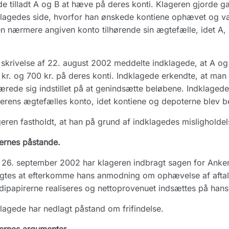
e tilladt A og B at hæve på deres konti. Klageren gjorde gæ
lagedes side, hvorfor han ønskede kontiene ophævet og væ
n nærmere angiven konto tilhørende sin ægtefælle, idet A, B
skrivelse af 22. august 2002 meddelte indklagede, at A o
kr. og 700 kr. på deres konti. Indklagede erkendte, at man 
ærede sig indstillet på at genindsætte beløbene. Indklagede
erens ægtefælles konto, idet kontiene og depoterne blev b
eren fastholdt, at han på grund af indklagedes misligholdels
ernes påstande.
 26. september 2002 har klageren indbragt sagen for Ank
ligtes at efterkomme hans anmodning om ophævelse af aftale
ipapirerne realiseres og nettoprovenuet indsættes på han
lagede har nedlagt påstand om frifindelse.