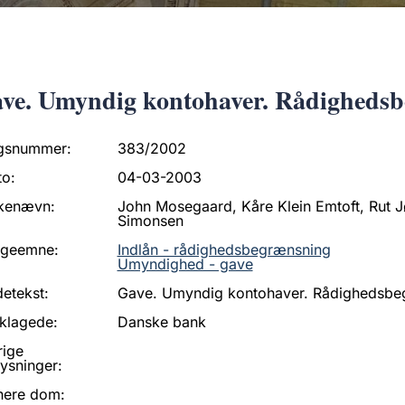
ve. Umyndig kontohaver. Rådigheds
gsnummer:
383/2002
to:
04-03-2003
kenævn:
John Mosegaard, Kåre Klein Emtoft, Rut J
Simonsen
ageemne:
Indlån - rådighedsbegrænsning
Umyndighed - gave
etekst:
Gave. Umyndig kontohaver. Rådighedsbe
klagede:
Danske bank
rige
ysninger:
nere dom: