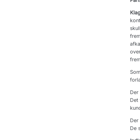
Part
Kla
kont
skul
frem
afka
over
frem
Som 
forl
Der 
Det 
kund
Der 
De 