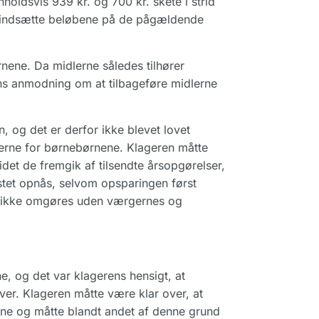
holdsvis 939 kr. og 700 kr. skete i strid
t indsætte beløbene på de pågældende
nene. Da midlerne således tilhører
ens anmodning om at tilbageføre midlerne
 og det er derfor ikke blevet lovet
verne for børnebørnene. Klageren måtte
det de fremgik af tilsendte årsopgørelser,
astet opnås, selvom opsparingen først
n ikke omgøres uden værgernes og
, og det var klagerens hensigt, at
ver. Klageren måtte være klar over, at
nene og måtte blandt andet af denne grund