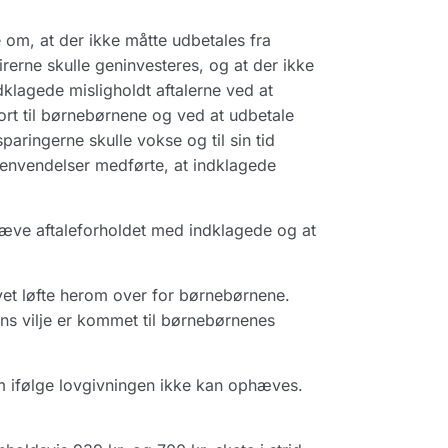
 om, at der ikke måtte udbetales fra
rerne skulle geninvesteres, og at der ikke
klagede misligholdt aftalerne ved at
t til børnebørnene og ved at udbetale
ringerne skulle vokse og til sin tid
envendelser medførte, at indklagede
phæve aftaleforholdet med indklagede og at
ivet løfte herom over for børnebørnene.
ns vilje er kommet til børnebørnenes
om ifølge lovgivningen ikke kan ophæves.