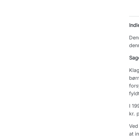
Indl
Denn
den
Sag
Klag
børn
fors
fyld
I 19
kr. 
Ved 
at i