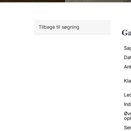
Tilbage til søgning
Ga
Sa
Da
An
Kl
Led
Ind
Øv
opl
Se