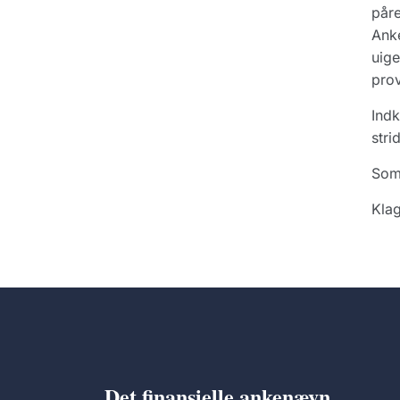
påre
Anke
uige
prov
Indk
stri
Som
Klag
Det finansielle ankenævn