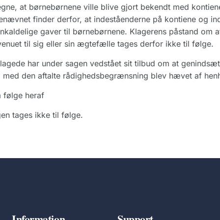
gne, at børnebørnene ville blive gjort bekendt med kontiene
nævnet finder derfor, at indeståenderne på kontiene og i
nkaldelige gaver til børnebørnene. Klagerens påstand om at
enuet til sig eller sin ægtefælle tages derfor ikke til følge.
lagede har under sagen vedstået sit tilbud om at genindsæt
d med den aftalte rådighedsbegrænsning blev hævet af henh
 følge heraf
en tages ikke til følge.
Information
Support