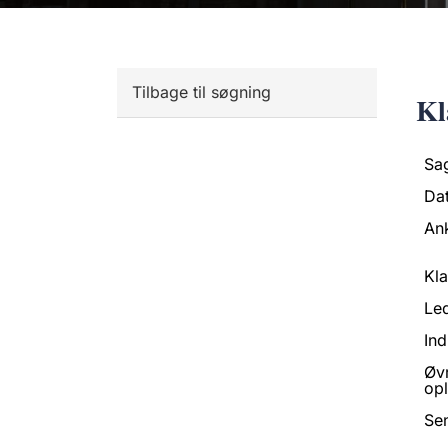
Tilbage til søgning
Kl
Sa
Da
An
Kl
Led
Ind
Øv
opl
Se