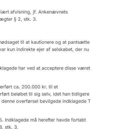
diært afvisning, jf. Ankenævnets
gter § 2, stk. 3.
ødsaget til at kautionere og at pantsætte
var kun indirekte ejer af selskabet, der nu
dklagede har ved at acceptere disse været
ført ca. 200.000 kr. til et
t beløbet til sig selv, idet han tidligere
 denne overførsel bevilgede indklagede T
5. Indklagede må herefter havde fortabt
, stk. 3.