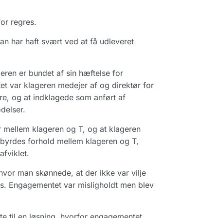
for regres.
 har haft svært ved at få udleveret
geren er bundet af sin hæftelse for
t var klageren medejer af og direktør for
ere, og at indklagede som anført af
delser.
 mellem klageren og T, og at klageren
ndbyrdes forhold mellem klageren og T,
fviklet.
vor man skønnede, at der ikke var vilje
les. Engagementet var misligholdt men blev
rte til en løsning, hvorfor engagementet