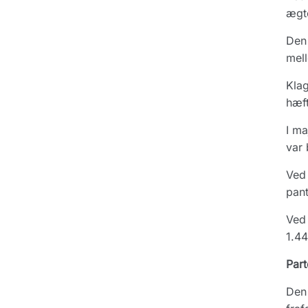
ægte
Den 
mel
Klag
hæf
I ma
var 
Ved 
pant
Ved 
1.44
Part
Den 