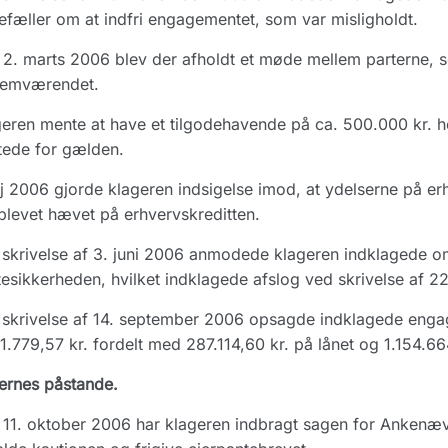
fæller om at indfri engagementet, som var misligholdt.
2. marts 2006 blev der afholdt et møde mellem parterne, som 
lemværendet.
eren mente at have et tilgodehavende på ca. 500.000 kr. h
tede for gælden.
j 2006 gjorde klageren indsigelse imod, at ydelserne på er
blevet hævet på erhvervskreditten.
skrivelse af 3. juni 2006 anmodede klageren indklagede om
esikkerheden, hvilket indklagede afslog ved skrivelse af 22
skrivelse af 14. september 2006 opsagde indklagede engag
1.779,57 kr. fordelt med 287.114,60 kr. på lånet og 1.154.664
ernes påstande.
11. oktober 2006 har klageren indbragt sagen for Ankenæ