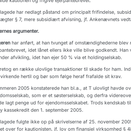
alde kautionen og frigive ejerpantebrevet.
lagede har nedlagt påstand om principalt frifindelse, subsi
ægter § 7, mere subsidiært afvisning, jf. Ankenævnets vedtæ
ernes argumenter.
geren
har anført, at han tvunget af omstændighederne blev n
pantebrevet, idet lånet ellers ikke ville blive godkendt. Han 
nder afvikling, idet han ejer 50 % via et holdingselskab.
retog en række ulovlige transaktioner til skade for ham. In
irkende hertil og bør som følge heraf frafalde sit krav.
mmeren 2005 konstaterede han bl.a., at T ulovligt havde over
domsselskab, som er et søsterselskab, og derfra videreoverfør
e lagt penge ud for ejendomsselskabet. Trods kendskab til
y kassekredit den 1. september 2005.
lagede fulgte ikke op på skrivelserne af 25. november 200
ret over for kautionisten, jf. lov om finansiel virksomhed § 48