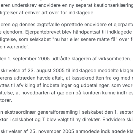
eren underskrev endvidere en ny separat kautionserklærin
ligtelser af enhver art over for indklagede.
eren og dennes ægtefælle oprettede endvidere et ejerpant
e ejendom. Ejerpantebrevet blev håndpantsat til indklagede 
ligtelse, som selskabet "nu har eller senere måtte få" over f
lemværende".
den 1. september 2005 udtrådte klageren af virksomheden.
skrivelse af 23. august 2005 til indklagede meddelte klage
erens udtræden havde aftalt, at kassekreditten fra og med
ttes til afvikling af indbetalinger og udbetalinger, som ved
ttelse, at hovedparten af gælden på kontoen kunne indfries
torer.
n ekstraordinær generalforsamling i selskabet den 1. sept
ktør i selskabet og T blev valgt til ny direktør. Endvidere sk
skrivelser af 25. november 2005 anmodede indklagede kla