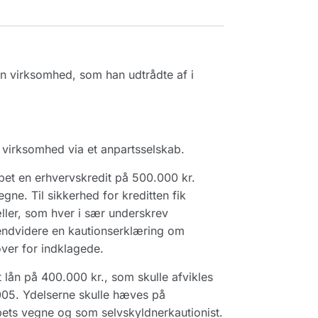
n virksomhed, som han udtrådte af i
irksomhed via et anpartsselskab.
bet en erhvervskredit på 500.000 kr.
ne. Til sikkerhed for kreditten fik
ller, som hver i sær underskrev
endvidere en kautionserklæring om
over for indklagede.
lån på 400.000 kr., som skulle afvikles
005. Ydelserne skulle hæves på
ets vegne og som selvskyldnerkautionist.