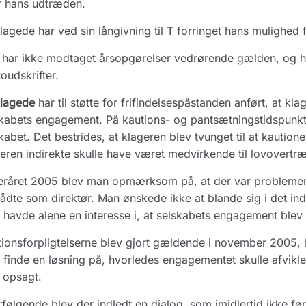
r hans udtræden.
lagede har ved sin långivning til T forringet hans mulighed 
har ikke modtaget årsopgørelser vedrørende gælden, og han
oudskrifter.
klagede
har til støtte for frifindelsespåstanden anført, at kla
kabets engagement. På kautions- og pantsætningstidspunkte
kabet. Det bestrides, at klageren blev tvunget til at kaution
eren indirekte skulle have været medvirkende til lovovertræ
teråret 2005 blev man opmærksom på, at der var problemer
rådte som direktør. Man ønskede ikke at blande sig i det i
havde alene en interesse i, at selskabets engagement blev a
ionsforpligtelserne blev gjort gældende i november 2005, h
at finde en løsning på, hvorledes engagementet skulle afvik
 opsagt.
rfølgende blev der indledt en dialog, som imidlertid ikke fø