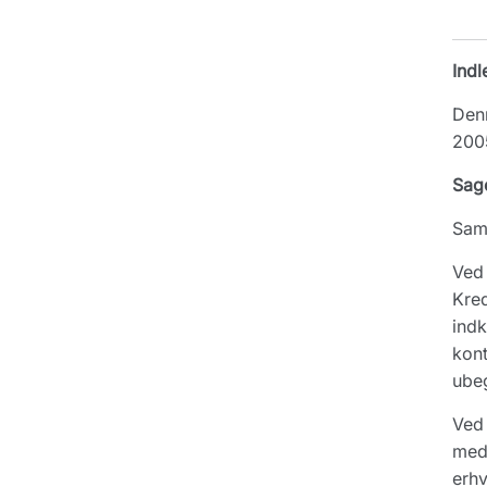
Indl
Denn
200
Sag
Sam
Ved 
Kred
indk
kont
ubeg
Ved 
med 
erhv