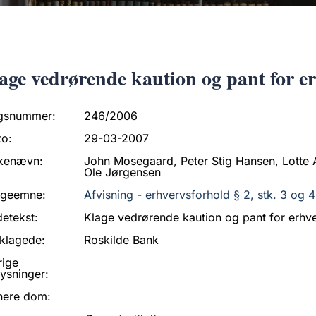
age vedrørende kaution og pant for e
gsnummer:
246/2006
to:
29-03-2007
kenævn:
John Mosegaard, Peter Stig Hansen, Lotte
Ole Jørgensen
ageemne:
Afvisning - erhvervsforhold § 2, stk. 3 og 4
etekst:
Klage vedrørende kaution og pant for erhv
klagede:
Roskilde Bank
rige
ysninger:
nere dom: