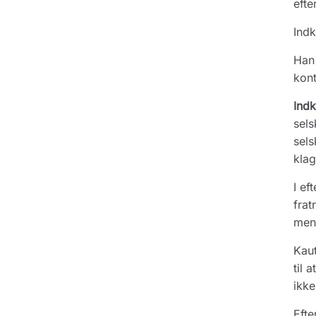
efte
Indk
Han 
kont
Ind
sels
sels
klag
I ef
frat
men 
Kaut
til 
ikke
Efte