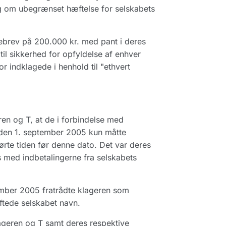
g om ubegrænset hæftelse for selskabets
ebrev på 200.000 kr. med pant i deres
til sikkerhed for opfyldelse af enhver
or indklagede i henhold til "ethvert
ren og T, at de i forbindelse med
 den 1. september 2005 kun måtte
rørte tiden før denne dato. Det var deres
 med indbetalingerne fra selskabets
ember 2005 fratrådte klageren som
iftede selskabet navn.
geren og T samt deres respektive