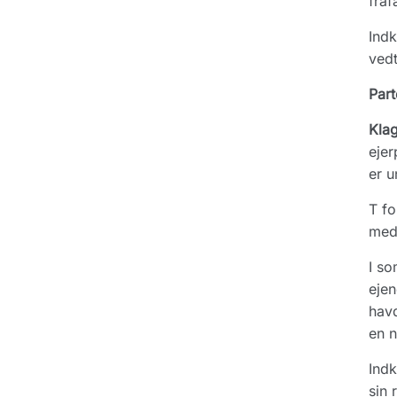
fraf
Indk
vedt
Part
Kla
ejer
er u
T fo
medv
I so
ejen
havd
en n
Indk
sin 