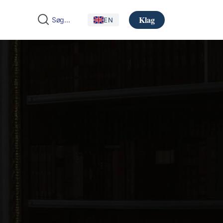
Klag
EN