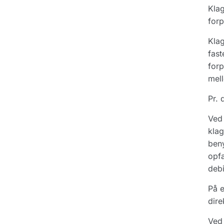
Klag
forp
Klag
fast
forp
mel
Pr. 
Ved 
klag
beny
opfa
debi
På e
dire
Ved 