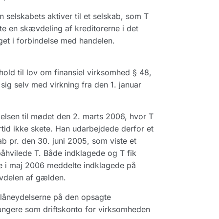
selskabets aktiver til et selskab, som T
te en skævdeling af kreditorerne i det
get i forbindelse med handelen.
ld til lov om finansiel virksomhed § 48,
 sig selv med virkning fra den 1. januar
lsen til mødet den 2. marts 2006, hvor T
rtid ikke skete. Han udarbejdede derfor et
b pr. den 30. juni 2005, som viste et
åhvilede T. Både indklagede og T fik
de i maj 2006 meddelte indklagede på
lvdelen af gælden.
 låneydelserne på den opsagte
fungere som driftskonto for virksomheden