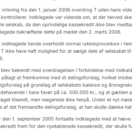
virkning fra den 1. januar 2006 overdrog T uden hans viden 
 kontrollerer. Indklagede var vidende om, at der herved ske
e selskab, da den oprindelige kassekredit ikke blev medta
lagede bekræftede dette på mødet den 2. marts 2006.
 indklagede havde overholdt normal rykkerprocedure i henho
e T ikke have haft mulighed for at sælge dele af selskabet til
6.
blev bekendt med overdragelsen i forbindelse med indkalde
 pålagt at fremkomme med et delingsforslag, hvilket imidle
ngsforslag på grundlag af selskabets balance og årsregnska
odehavende i hans favør på ca. 500.000 kr., og at gælden p
laget tilsendt, men reagerede ikke herpå. Under et nyt mø
s af det fremsendte delingsforslag, at han skulle dække ha
r den 1. september 2005 fortsatte indklagede med at hæve
ekredit frem for den nyetablerede kassekredit, der skulle 