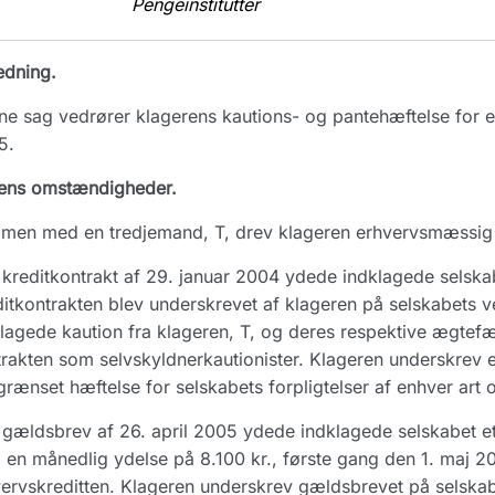
Pengeinstitutter
edning.
e sag vedrører klagerens kautions- og pantehæftelse for e
5.
ens omstændigheder.
men med en tredjemand, T, drev klageren erhvervsmæssig v
kreditkontrakt af 29. januar 2004 ydede indklagede selska
itkontrakten blev underskrevet af klageren på selskabets veg
lagede kaution fra klageren, T, og deres respektive ægtefæ
rakten som selvskyldnerkautionister. Klageren underskrev 
rænset hæftelse for selskabets forpligtelser af enhver art 
gældsbrev af 26. april 2005 ydede indklagede selskabet et 
en månedlig ydelse på 8.100 kr., første gang den 1. maj 2
ervskreditten. Klageren underskrev gældsbrevet på selskab