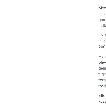
Med 
selv
gaml
Indk
Hvis
vill
200
Han 
blev
deli
tilg
fors
trod
Efte
kass