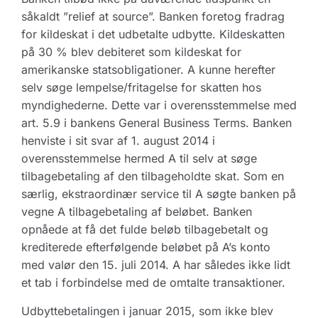
såkaldt ”relief at source”. Banken foretog fradrag
for kildeskat i det udbetalte udbytte. Kildeskatten
på 30 % blev debiteret som kildeskat for
amerikanske statsobligationer. A kunne herefter
selv søge lempelse/fritagelse for skatten hos
myndighederne. Dette var i overensstemmelse med
art. 5.9 i bankens General Business Terms. Banken
henviste i sit svar af 1. august 2014 i
overensstemmelse hermed A til selv at søge
tilbagebetaling af den tilbageholdte skat. Som en
særlig, ekstraordinær service til A søgte banken på
vegne A tilbagebetaling af beløbet. Banken
opnåede at få det fulde beløb tilbagebetalt og
krediterede efterfølgende beløbet på A’s konto
med valør den 15. juli 2014. A har således ikke lidt
et tab i forbindelse med de omtalte transaktioner.
Udbyttebetalingen i januar 2015, som ikke blev