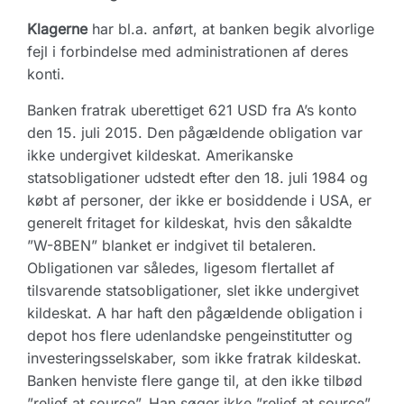
Klagerne
har bl.a. anført, at banken begik alvorlige
fejl i forbindelse med administrationen af deres
konti.
Banken fratrak uberettiget 621 USD fra A’s konto
den 15. juli 2015. Den pågældende obligation var
ikke undergivet kildeskat. Amerikanske
statsobligationer udstedt efter den 18. juli 1984 og
købt af personer, der ikke er bosiddende i USA, er
generelt fritaget for kildeskat, hvis den såkaldte
”W-8BEN” blanket er indgivet til betaleren.
Obligationen var således, ligesom flertallet af
tilsvarende statsobligationer, slet ikke undergivet
kildeskat. A har haft den pågældende obligation i
depot hos flere udenlandske pengeinstitutter og
investeringsselskaber, som ikke fratrak kildeskat.
Banken henviste flere gange til, at den ikke tilbød
”relief at source”. Han søger ikke ”relief at source”