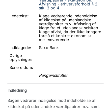
Værdipapirer - skatteforhold
Afvisning - erhvervsforhold § 2,
stk. 3 og 4
Ledetekst:
Klage vedrørende indeholdelse
af kildeskat på udenlandske
værdipapirer m.v. Afvisning af
klage fra et udenlandsk selskab.
Klage afvist, da der ikke længere
forelå et konkret økonomisk
mellemværende
Indklagede:
Saxo Bank
Øvrige
oplysninger:
Senere dom:
Pengeinstitutter
Indledning
Sagen vedrører indsigelse mod indeholdelse af
kildeskat på udenlandske værdipapirer m.v. samt