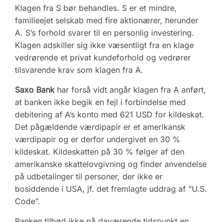
Klagen fra S bør behandles. S er et mindre,
familieejet selskab med fire aktionærer, herunder
A. S’s forhold svarer til en personlig investering.
Klagen adskiller sig ikke væsentligt fra en klage
vedrørende et privat kundeforhold og vedrører
tilsvarende krav som klagen fra A.
Saxo Bank
har forså vidt angår klagen fra A anført,
at banken ikke begik en fejl i forbindelse med
debitering af A’s konto med 621 USD for kildeskat.
Det pågældende værdipapir er et amerikansk
værdipapir og er derfor undergivet en 30 %
kildeskat. Kildeskatten på 30 % følger af den
amerikanske skattelovgivning og finder anvendelse
på udbetalinger til personer, der ikke er
bosiddende i USA, jf. det fremlagte uddrag af ”U.S.
Code”.
Banken tilbød ikke på daværende tidspunkt en