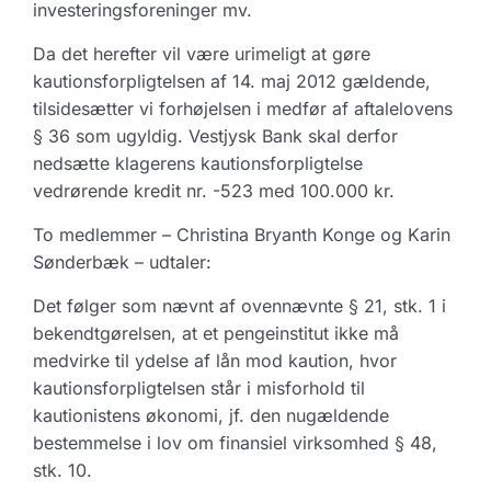
investeringsforeninger mv.
Da det herefter vil være urimeligt at gøre
kautionsforpligtelsen af 14. maj 2012 gældende,
tilsidesætter vi forhøjelsen i medfør af aftalelovens
§ 36 som ugyldig. Vestjysk Bank skal derfor
nedsætte klagerens kautionsforpligtelse
vedrørende kredit nr. -523 med 100.000 kr.
To medlemmer – Christina Bryanth Konge og Karin
Sønderbæk – udtaler:
Det følger som nævnt af ovennævnte § 21, stk. 1 i
bekendtgørelsen, at et pengeinstitut ikke må
medvirke til ydelse af lån mod kaution, hvor
kautionsforpligtelsen står i misforhold til
kautionistens økonomi, jf. den nugældende
bestemmelse i lov om finansiel virksomhed § 48,
stk. 10.