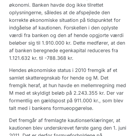
økonomi. Banken havde dog ikke tilrettet
oplysningerne, således at de afspejlede den
korrekte økonomiske situation på tidspunktet for
indgåelse af kautionen. Forskellen i den oplyste
værdi fra banken og den af hende opgjorte værdi
beløber sig til 1.910.000 kr. Dette medfører, at den
af banken beregnede egenkapital reduceres fra
1.121.632 kr. til -788.368 kr.
Hendes økonomiske status i 2010 fremgik af et
samlet skatteregnskab for hende og M. Det
fremgik heraf, at hun havde en mellemregning med
M med et skyldigt beløb på 2.243.355 kr. Der var
formentlig en gældspost på 911.000 kr., som blev
talt med i bankens formueopgørelse.
Det fremgår af fremlagte kautionserklæringer, at
kautionen blev underskrevet første gang den 1. juni
2011. Det er derfor formueforholdene på