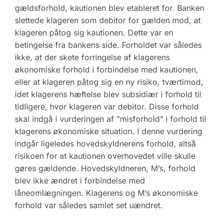
gældsforhold, kautionen blev etableret for. Banken
slettede klageren som debitor for gælden mod, at
klageren påtog sig kautionen. Dette var en
betingelse fra bankens side. Forholdet var således
ikke, at der skete forringelse af klagerens
økonomiske forhold i forbindelse med kautionen,
eller at klageren påtog sig en ny risiko, tværtimod,
idet klagerens hæftelse blev subsidiær i forhold til
tidligere, hvor klageren var debitor. Disse forhold
skal indgå i vurderingen af ”misforhold” i forhold til
klagerens økonomiske situation. I denne vurdering
indgår ligeledes hovedskyldnerens forhold, altså
risikoen for at kautionen overhovedet ville skulle
gøres gældende. Hovedskyldneren, M’s, forhold
blev ikke ændret i forbindelse med
låneomlægningen. Klagerens og M’s økonomiske
forhold var således samlet set uændret.