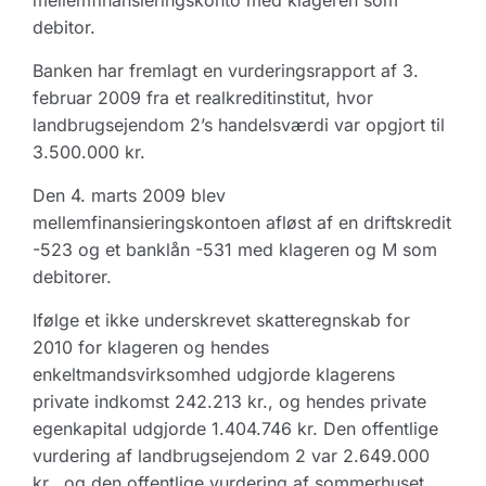
mellemfinansieringskonto med klageren som
debitor.
Banken har fremlagt en vurderingsrapport af 3.
februar 2009 fra et realkreditinstitut, hvor
landbrugsejendom 2’s handelsværdi var opgjort til
3.500.000 kr.
Den 4. marts 2009 blev
mellemfinansieringskontoen afløst af en driftskredit
-523 og et banklån -531 med klageren og M som
debitorer.
Ifølge et ikke underskrevet skatteregnskab for
2010 for klageren og hendes
enkeltmandsvirksomhed udgjorde klagerens
private indkomst 242.213 kr., og hendes private
egenkapital udgjorde 1.404.746 kr. Den offentlige
vurdering af landbrugsejendom 2 var 2.649.000
kr., og den offentlige vurdering af sommerhuset