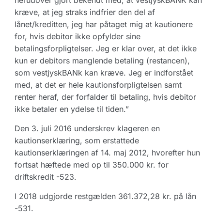
herudover gjort bekendt med, at vestjyskBANK kan
kræve, at jeg straks indfrier den del af
lånet/kreditten, jeg har påtaget mig at kautionere
for, hvis debitor ikke opfylder sine
betalingsforpligtelser. Jeg er klar over, at det ikke
kun er debitors manglende betaling (restancen),
som vestjyskBANk kan kræve. Jeg er indforstået
med, at det er hele kautionsforpligtelsen samt
renter heraf, der forfalder til betaling, hvis debitor
ikke betaler en ydelse til tiden.”
Den 3. juli 2016 underskrev klageren en
kautionserklæring, som erstattede
kautionserklæringen af 14. maj 2012, hvorefter hun
fortsat hæftede med op til 350.000 kr. for
driftskredit -523.
I 2018 udgjorde restgælden 361.372,28 kr. på lån
-531.