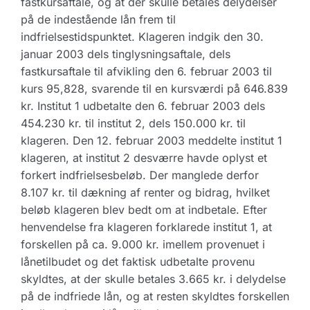
fastkursaftale, og at der skulle betales delydelser
på de indestående lån frem til
indfrielsestidspunktet. Klageren indgik den 30.
januar 2003 dels tinglysningsaftale, dels
fastkursaftale til afvikling den 6. februar 2003 til
kurs 95,828, svarende til en kursværdi på 646.839
kr. Institut 1 udbetalte den 6. februar 2003 dels
454.230 kr. til institut 2, dels 150.000 kr. til
klageren. Den 12. februar 2003 meddelte institut 1
klageren, at institut 2 desværre havde oplyst et
forkert indfrielsesbeløb. Der manglede derfor
8.107 kr. til dækning af renter og bidrag, hvilket
beløb klageren blev bedt om at indbetale. Efter
henvendelse fra klageren forklarede institut 1, at
forskellen på ca. 9.000 kr. imellem provenuet i
lånetilbudet og det faktisk udbetalte provenu
skyldtes, at der skulle betales 3.665 kr. i delydelse
på de indfriede lån, og at resten skyldtes forskellen