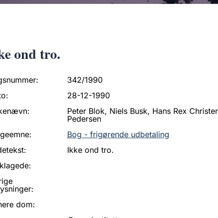
ke ond tro.
gsnummer:
342/1990
to:
28-12-1990
kenævn:
Peter Blok, Niels Busk, Hans Rex Christe
Pedersen
ageemne:
Bog - frigørende udbetaling
etekst:
Ikke ond tro.
klagede:
rige
ysninger:
nere dom: