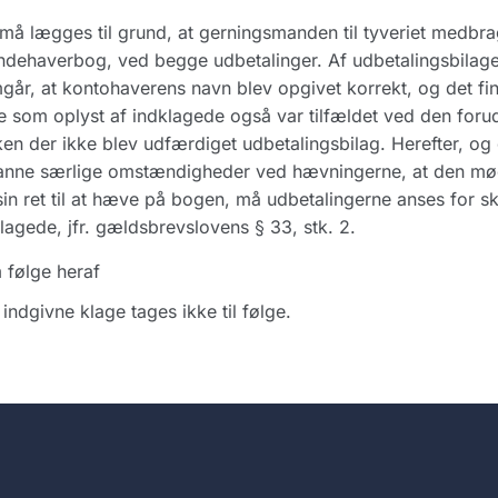
må lægges til grund, at gerningsmanden til tyveriet medbr
dehaverbog, ved begge udbetalinger. Af udbetalingsbilag
går, at kontohaverens navn blev opgivet korrekt, og det fin
e som oplyst af indklagede også var tilfældet ved den for
ken der ikke blev udfærdiget udbetalingsbilag. Herefter, og
anne særlige omstændigheder ved hævningerne, at den mø
sin ret til at hæve på bogen, må udbetalingerne anses for s
lagede, jfr. gældsbrevslovens § 33, stk. 2.
 følge heraf
indgivne klage tages ikke til følge.