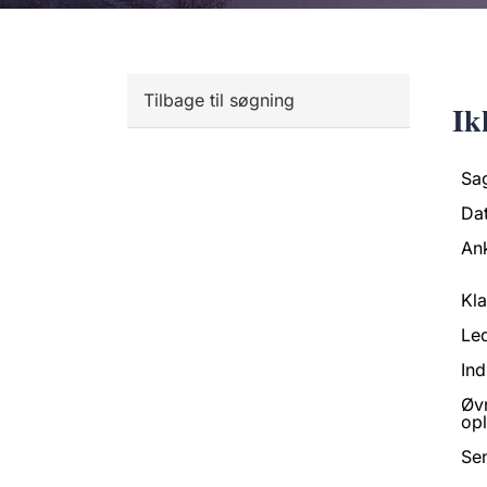
Tilbage til søgning
Ik
Sa
Da
An
Kl
Led
Ind
Øv
opl
Se