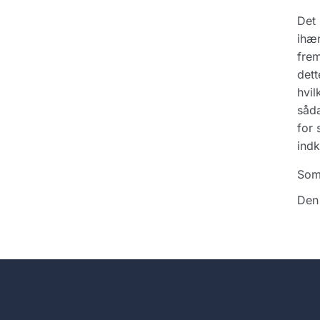
Det 
ihæn
frem
dett
hvil
såd
for 
indk
Som
Den 