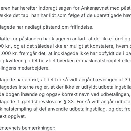
eren har herefter indbragt sagen for Ankenævnet med påstan
ække det tab, han har lidt som følge af de uberettigede hæ
lagede har nedlagt påstand om frifindelse.
støtte for påstanden har klageren anført, at der ikke fore
0 kr., og at det således ikke er muligt at konstatere, hvem 
.000 kr. fremgår det, at indklagede ikke har opfyldt de i b
ig kvittering, idet beløbet hverken er maskinafstemplet eller
lingens medarbejdere.
lagede har anført, at det for så vidt angår hævningen af 3
lagedes interne regler, at der ikke er udfyldt udbetalingsb
e bogen ihænde og opgav korrekt navn ved udbetalingen, 
lagede jf. gældsbrevslovens § 33. For så vidt angår udbetal
inafstempling af det anvendte udbetalingsbilag, og det fre
ekt opgivet.
enævnets bemærkninger: