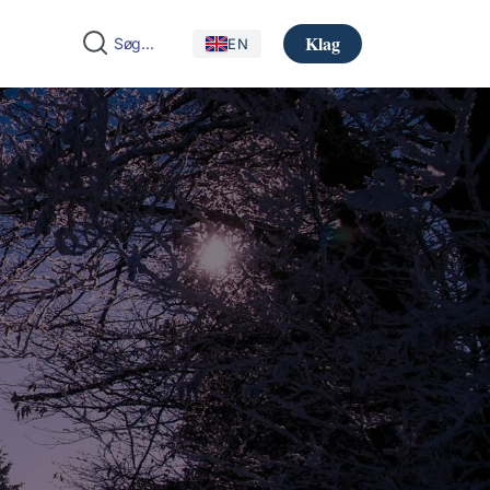
Klag
EN