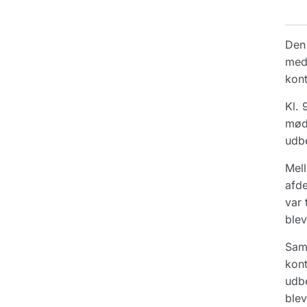
Den 
med 
kon
Kl. 
møde
udbe
Mell
afde
var 
blev
Samm
kont
udbe
blev