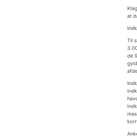
Klag
at d
Indk
Til 
3.00
de 9
gyld
afde
Indk
indk
havd
indk
mask
korr
Ank