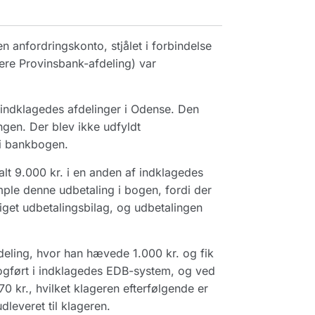
n anfordringskonto, stjålet i forbindelse
gere Provinsbank-afdeling) var
indklagedes afdelinger i Odense. Den
en. Der blev ikke udfyldt
 i bankbogen.
lt 9.000 kr. i en anden af indklagedes
mple denne udbetaling i bogen, fordi der
iget udbetalingsbilag, og udbetalingen
eling, hvor han hævede 1.000 kr. og fik
ogført i indklagedes EDB-system, og ved
0 kr., hvilket klageren efterfølgende er
leveret til klageren.