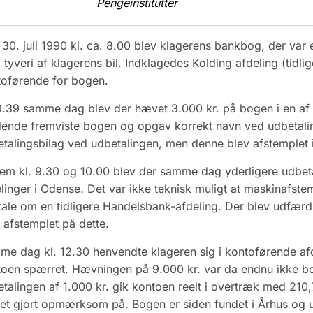
Pengeinstitutter
30. juli 1990 kl. ca. 8.00 blev klagerens bankbog, der var e
tyveri af klagerens bil. Indklagedes Kolding afdeling (tidli
toførende for bogen.
9.39 samme dag blev der hævet 3.000 kr. på bogen i en af 
nde fremviste bogen og opgav korrekt navn ved udbetaling
talingsbilag ved udbetalingen, men denne blev afstemplet
em kl. 9.30 og 10.00 blev der samme dag yderligere udbeta
linger i Odense. Det var ikke teknisk muligt at maskinafste
tale om en tidligere Handelsbank-afdeling. Der blev udfærd
 afstemplet på dette.
e dag kl. 12.30 henvendte klageren sig i kontoførende afd
oen spærret. Hævningen på 9.000 kr. var da endnu ikke b
talingen af 1.000 kr. gik kontoen reelt i overtræk med 210,7
et gjort opmærksom på. Bogen er siden fundet i Århus og ud