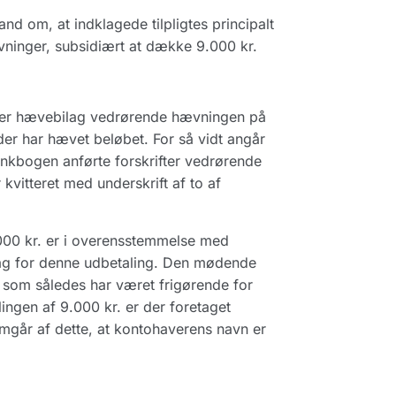
d om, at indklagede tilpligtes principalt
vninger, subsidiært at dække 9.000 kr.
ligger hævebilag vedrørende hævningen på
der har hævet beløbet. For så vidt angår
ankbogen anførte forskrifter vedrørende
 kvitteret med underskrift af to af
.000 kr. er i overensstemmelse med
ilag for denne udbetaling. Den mødende
som således har været frigørende for
ingen af 9.000 kr. er der foretaget
mgår af dette, at kontohaverens navn er