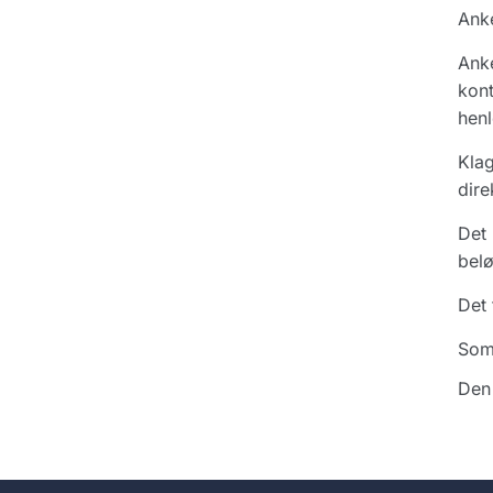
Ank
Anke
kont
henl
Klag
dire
Det 
belø
Det 
Som
Den 