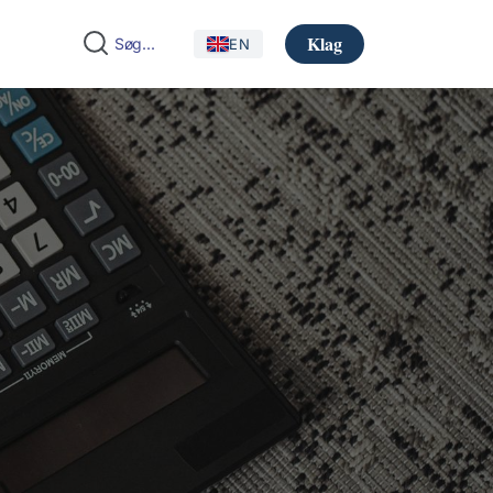
Klag
EN