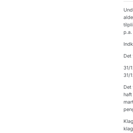
Unde
alde
tilp
p.a.
Indk
Det 
31/1
31/1
Det 
haft
mart
peng
Klag
klag