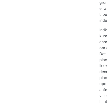
grun
er a
tilb
inde
Indk
kund
anno
om d
Det 
plac
ikke
denn
plac
opm
anfø
vill
til 