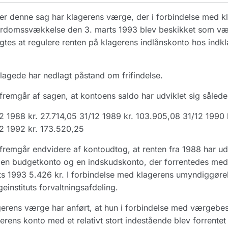
r denne sag har klagerens værge, der i forbindelse med k
rdomssvækkelse den 3. marts 1993 blev beskikket som vær
ligtes at regulere renten på klagerens indlånskonto hos ind
lagede har nedlagt påstand om frifindelse.
fremgår af sagen, at kontoens saldo har udviklet sig sålede
2 1988 kr. 27.714,05 31/12 1989 kr. 103.905,08 31/12 1990 
2 1992 kr. 173.520,25
fremgår endvidere af kontoudtog, at renten fra 1988 har u
 en budgetkonto og en indskudskonto, der forrentedes med
s 1993 5.426 kr. I forbindelse med klagerens umyndiggørels
einstituts forvaltningsafdeling.
erens værge har anført, at hun i forbindelse med værgeb
erens konto med et relativt stort indestående blev forrente