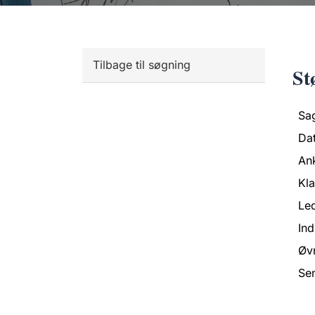
Tilbage til søgning
St
Sa
Da
An
Kl
Led
Ind
Øvr
Se