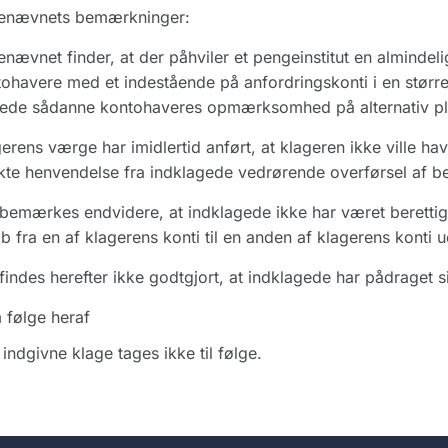
enævnets bemærkninger:
nævnet finder, at der påhviler et pengeinstitut en almindelig
ohavere med et indestående på anfordringskonti i en stør
ede sådanne kontohaveres opmærksomhed på alternativ pla
erens værge har imidlertid anført, at klageren ikke ville hav
kte henvendelse fra indklagede vedrørende overførsel af bel
bemærkes endvidere, at indklagede ikke har været berettige
b fra en af klagerens konti til en anden af klagerens konti
findes herefter ikke godtgjort, at indklagede har pådraget s
 følge heraf
indgivne klage tages ikke til følge.