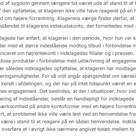
d af sygdom gennem længere tid været ude af stand til at
f den opfattelse, at klageren ikke ville have reageret på e
ud om højere forrentning. Klagerens værge finder derfor, a
ståendet til klagerens indskudskonto, der forrentedes med
lagede har anført, at klageren i den periode, hvor hun var
er med et større indestående modtog tilbud i forbindelse m
nceret om højrentekonti i indklagedes filialer og i pressen
isse produkter i forbindelse med udskrivning af engagement
er således indklagedes opfattelse, at klageren har modtag
eringsmuligheder. For så vidt angår spørgsmålet om særskil
 kendt i afdelingen, og der har på intet tidspunkt været en
es engagement. Det bestrides, at der i situationer, hvor i
ering af indeståender, består en handlepligt for indklagede
ærksomhed på andre kontoformer med en højere forrentnin
rt, at problemet ikke ville være løst ved en henvendelse fra
e være i stand til at reagere på en sådan henvendelse. Indk
at overføre et i øvrigt ikke nærmere angivet beløb mellem to 