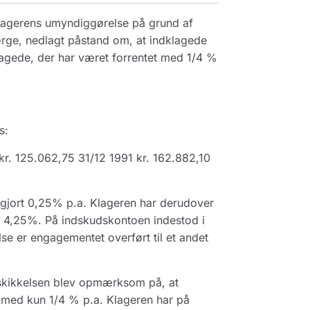
lagerens umyndiggørelse på grund af
ge, nedlagt påstand om, at indklagede
klagede, der har været forrentet med 1/4 %
s:
kr. 125.062,75 31/12 1991 kr. 162.882,10
dgjort 0,25% p.a. Klageren har derudover
 4,25%. På indskudskontoen indestod i
e er engagementet overført til et andet
eskikkelsen blev opmærksom på, at
t med kun 1/4 % p.a. Klageren har på