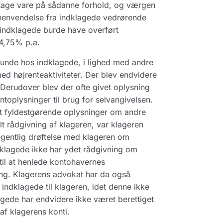
 tage vare på sådanne forhold, og værgen
n henvendelse fra indklagede vedrørende
t indklagede burde have overført
 4,75% p.a.
 kunde hos indklagede, i lighed med andre
ed højrenteaktiviteter. Der blev endvidere
. Derudover blev der ofte givet oplysning
oplysninger til brug for selvangivelsen.
et fyldestgørende oplysninger om andre
t rådgivning af klageren, var klageren
 egentlig drøftelse med klageren om
ndklagede ikke har ydet rådgivning om
 til at henlede kontohavernes
g. Klagerens advokat har da også
 indklagede til klageren, idet denne ikke
lagede har endvidere ikke været berettiget
af klagerens konti.