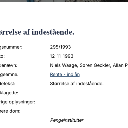
ørrelse af indestående.
gsnummer:
295/1993
to:
12-11-1993
kenævn:
Niels Waage, Søren Geckler, Allan P
ageemne:
Rente - indlån
etekst:
Størrelse af indestående.
klagede:
ige oplysninger:
nere dom:
Pengeinstitutter