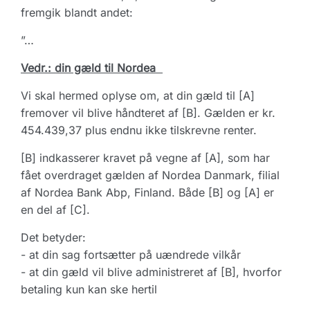
fremgik blandt andet:
”…
Vedr.: din gæld til Nordea
Vi skal hermed oplyse om, at din gæld til [A]
fremover vil blive håndteret af [B]. Gælden er kr.
454.439,37 plus endnu ikke tilskrevne renter.
[B] indkasserer kravet på vegne af [A], som har
fået overdraget gælden af Nordea Danmark, filial
af Nordea Bank Abp, Finland. Både [B] og [A] er
en del af [C].
Det betyder:
- at din sag fortsætter på uændrede vilkår
- at din gæld vil blive administreret af [B], hvorfor
betaling kun kan ske hertil