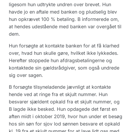
ligesom hun udtrykte undren over brevet. Hun
havde jo en aftale med banken og pludselig blev
hun opkrævet 100 % betaling. B informerede om,
at hendes udestående med banken var overgået til
dem.
Hun forsøgte at kontakte banken for at få klarhed
over, hvad hun skulle gøre, hvilket ikke lykkedes.
Herefter stoppede hun afdragsbetalingerne og
kontaktede sin gældsrådgiver, som også undrede
sig over sagen.
B forsøgte tilsyneladende jævnligt at kontakte
hende ved at ringe fra et skjult nummer. Hun
besvarer sjældent opkald fra et skjult nummer, og
B lagde ikke besked. Hun opdagede det først en
aften midt i oktober 2019, hvor hun under et besøg
hos sin søn for sjov lod sønnen besvare et opkald
kl. 19 fra et skjult nummer for at lave lidt gas med