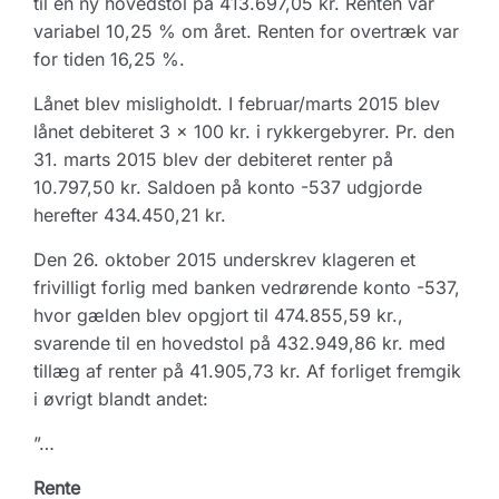
til en ny hovedstol på 413.697,05 kr. Renten var
variabel 10,25 % om året. Renten for overtræk var
for tiden 16,25 %.
Lånet blev misligholdt. I februar/marts 2015 blev
lånet debiteret 3 x 100 kr. i rykkergebyrer. Pr. den
31. marts 2015 blev der debiteret renter på
10.797,50 kr. Saldoen på konto -537 udgjorde
herefter 434.450,21 kr.
Den 26. oktober 2015 underskrev klageren et
frivilligt forlig med banken vedrørende konto -537,
hvor gælden blev opgjort til 474.855,59 kr.,
svarende til en hovedstol på 432.949,86 kr. med
tillæg af renter på 41.905,73 kr. Af forliget fremgik
i øvrigt blandt andet:
”…
Rente