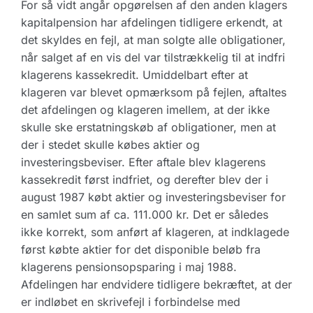
For så vidt angår opgørelsen af den anden klagers
kapitalpension har afdelingen tidligere erkendt, at
det skyldes en fejl, at man solgte alle obligationer,
når salget af en vis del var tilstrækkelig til at indfri
klagerens kassekredit. Umiddelbart efter at
klageren var blevet opmærksom på fejlen, aftaltes
det afdelingen og klageren imellem, at der ikke
skulle ske erstatningskøb af obligationer, men at
der i stedet skulle købes aktier og
investeringsbeviser. Efter aftale blev klagerens
kassekredit først indfriet, og derefter blev der i
august 1987 købt aktier og investeringsbeviser for
en samlet sum af ca. 111.000 kr. Det er således
ikke korrekt, som anført af klageren, at indklagede
først købte aktier for det disponible beløb fra
klagerens pensionsopsparing i maj 1988.
Afdelingen har endvidere tidligere bekræftet, at der
er indløbet en skrivefejl i forbindelse med