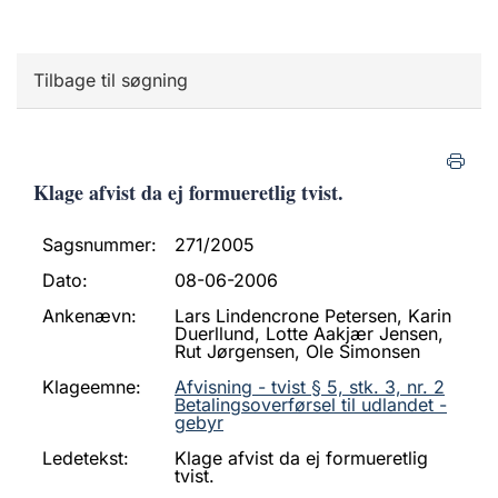
Tilbage til søgning
Klage afvist da ej formueretlig tvist.
Sagsnummer:
271/2005
Dato:
08-06-2006
Ankenævn:
Lars Lindencrone Petersen, Karin
Duerllund, Lotte Aakjær Jensen,
Rut Jørgensen, Ole Simonsen
Klageemne:
Afvisning - tvist § 5, stk. 3, nr. 2
Betalingsoverførsel til udlandet -
gebyr
Ledetekst:
Klage afvist da ej formueretlig
tvist.