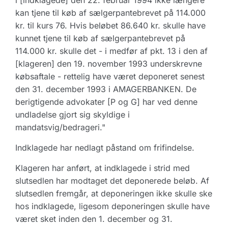
i [indklagede] den 22. februar 1994 ikke længere
kan tjene til køb af sælgerpantebrevet på 114.000
kr. til kurs 76. Hvis beløbet 86.640 kr. skulle have
kunnet tjene til køb af sælgerpantebrevet på
114.000 kr. skulle det - i medfør af pkt. 13 i den af
[klageren] den 19. november 1993 underskrevne
købsaftale - rettelig have været deponeret senest
den 31. december 1993 i AMAGERBANKEN. De
berigtigende advokater [P og G] har ved denne
undladelse gjort sig skyldige i
mandatsvig/bedrageri."
Indklagede har nedlagt påstand om frifindelse.
Klageren har anført, at indklagede i strid med
slutsedlen har modtaget det deponerede beløb. Af
slutsedlen fremgår, at deponeringen ikke skulle ske
hos indklagede, ligesom deponeringen skulle have
været sket inden den 1. december og 31.