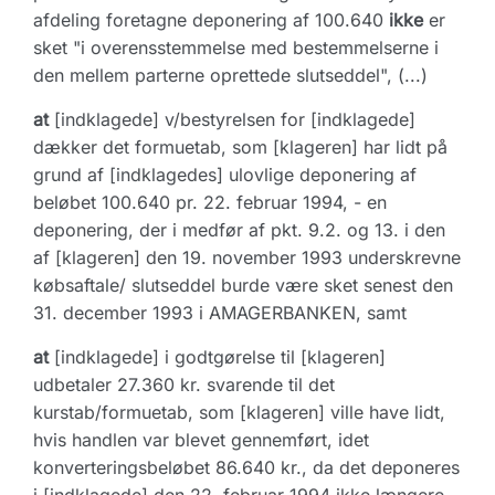
afdeling foretagne deponering af 100.640
ikke
er
sket "i overensstemmelse med bestemmelserne i
den mellem parterne oprettede slutseddel", (...)
at
[indklagede] v/bestyrelsen for [indklagede]
dækker det formuetab, som [klageren] har lidt på
grund af [indklagedes] ulovlige deponering af
beløbet 100.640 pr. 22. februar 1994, - en
deponering, der i medfør af pkt. 9.2. og 13. i den
af [klageren] den 19. november 1993 underskrevne
købsaftale/ slutseddel burde være sket senest den
31. december 1993 i AMAGERBANKEN, samt
at
[indklagede] i godtgørelse til [klageren]
udbetaler 27.360 kr. svarende til det
kurstab/formuetab, som [klageren] ville have lidt,
hvis handlen var blevet gennemført, idet
konverteringsbeløbet 86.640 kr., da det deponeres