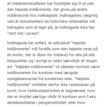
af indekskontoaftalen har forpligtet sig til at yde
den højeste indlånsrente, der gives på andre
indlånskonti hos indklagede. Indklagedes vægring
ved at dokumentere de historiske rentesatser må
betragtes som et tegn på, at indklagede ikke har
"rent mel i posen".
Indklagede har anført, at udtrykket "højeste
indlånsrente" må forstås som den højeste rente på
en konto, der er åben for indskud for alle på alle
tidspunkter og i øvrigt er uden særvilkår af nogen
art. "Højeste indlånsrente" vil således normalt være
indlånsrenten for kontoen med længste
opsigelsesvarsel fra kundernes side. "Højeste
indlånsrente" omfatter derfor ikke rentesatser på
konti, hvor indskudsperioden er begrænset, hvor
der er knyttet særlige vilkår til kontoen som f.eks.
aktiebesiddelse i pengeinstituttet, eller hvor