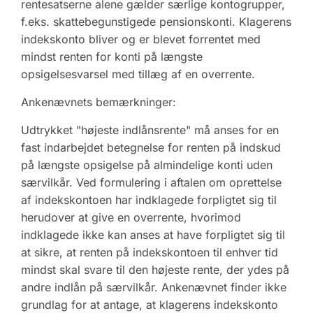
rentesatserne alene gælder særlige kontogrupper,
f.eks. skattebegunstigede pensionskonti. Klagerens
indekskonto bliver og er blevet forrentet med
mindst renten for konti på længste
opsigelsesvarsel med tillæg af en overrente.
Ankenævnets bemærkninger:
Udtrykket "højeste indlånsrente" må anses for en
fast indarbejdet betegnelse for renten på indskud
på længste opsigelse på almindelige konti uden
særvilkår. Ved formulering i aftalen om oprettelse
af indekskontoen har indklagede forpligtet sig til
herudover at give en overrente, hvorimod
indklagede ikke kan anses at have forpligtet sig til
at sikre, at renten på indekskontoen til enhver tid
mindst skal svare til den højeste rente, der ydes på
andre indlån på særvilkår. Ankenævnet finder ikke
grundlag for at antage, at klagerens indekskonto