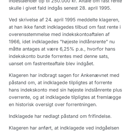
indeståender op til 250.000 kr. Aftale om fast rente
skulle i givet fald indgås senest 28. april 1995.
Ved skrivelse af 24. april 1995 meddelte klageren,
at han ikke fandt indklagedes tilbud om fast rente i
overensstemmelse med indekskontoaftalen af
1966, idet indklagedes "højeste indlånsrente" nu
måtte antages at være 6,25% p.a., hvorfor hans
indekskonto burde forrentes med denne sats,
uanset om fastrenteaftale blev indgået.
Klageren har indbragt sagen for Ankenævnet med
påstand om, at indklagede tilpligtes at forrente
hans indekskonto med sin højeste indslånrente plus
overrente, og at indklagede tilpligtes at fremlægge
en historisk oversigt over forrentningen.
Indklagede har nedlagt påstand om frifindelse.
Klageren har anført, at indklagede ved indgåelsen