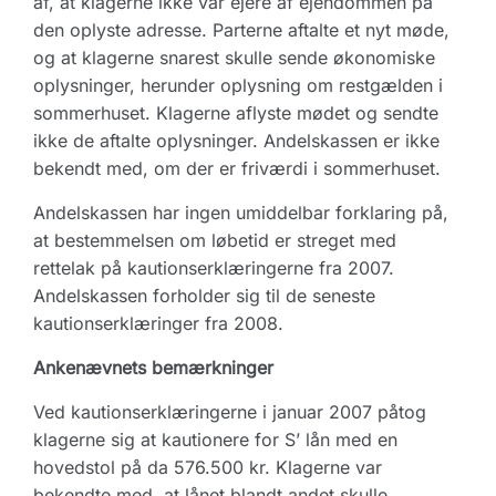
af, at klagerne ikke var ejere af ejendommen på
den oplyste adresse. Parterne aftalte et nyt møde,
og at klagerne snarest skulle sende økonomiske
oplysninger, herunder oplysning om restgælden i
sommerhuset. Klagerne aflyste mødet og sendte
ikke de aftalte oplysninger. Andelskassen er ikke
bekendt med, om der er friværdi i sommerhuset.
Andelskassen har ingen umiddelbar forklaring på,
at bestemmelsen om løbetid er streget med
rettelak på kautionserklæringerne fra 2007.
Andelskassen forholder sig til de seneste
kautionserklæringer fra 2008.
Ankenævnets bemærkninger
Ved kautionserklæringerne i januar 2007 påtog
klagerne sig at kautionere for S’ lån med en
hovedstol på da 576.500 kr. Klagerne var
bekendte med, at lånet blandt andet skulle