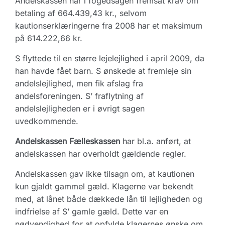
Andelskassen har i fogedsagen fremsat krav om
betaling af 664.439,43 kr., selvom
kautionserklæringerne fra 2008 har et maksimum
på 614.222,66 kr.
S flyttede til en større lejelejlighed i april 2009, da
han havde fået barn. S ønskede at fremleje sin
andelslejlighed, men fik afslag fra
andelsforeningen. S’ fraflytning af
andelslejligheden er i øvrigt sagen
uvedkommende.
Andelskassen Fælleskassen
har bl.a. anført, at
andelskassen har overholdt gældende regler.
Andelskassen gav ikke tilsagn om, at kautionen
kun gjaldt gammel gæld. Klagerne var bekendt
med, at lånet både dækkede lån til lejligheden og
indfrielse af S’ gamle gæld. Dette var en
nødvendighed for at opfylde klagernes ønske om,