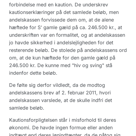
forbindelse med en kaution. De underskrev
kautionserklæringer på det samlede beløb, men
andelskassen forvissede dem om, at de alene
hæftede for S’ gamle gæld på ca. 246.500 kr., at
underskriften var en formalitet, og at andelskassen
jo havde sikkerhed i andelslejligheden for det
resterende beløb. De stolede på andelskassens ord
om, at de kun hæftede for den gamle gæld på
246.500 kr. De kunne med "hiv og sving" stå
indenfor dette beløb.
De følte sig derfor vildledt, da de modtog
andelskassens brev af 2. februar 2011, hvori
andelskassen varslede, at de skulle indfri det
samlede beløb.
Kautionsforpligtelsen står i misforhold til deres
økonomi. De havde ingen formue eller anden
indtægt end deres lønindtægter, da de påtog sig