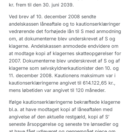
kr. frem til den 30. juni 2039.
Ved brev af 10. december 2008 sendte
andelskassen låneaftale og to kautionserklæringer
vedrørende det forhøjede lån til S med anmodning
om, at dokumenterne blev underskrevet af S og
klagerne. Andelskassen anmodede endvidere om
at modtage kopi af klagernes skatteopgørelser for
2007. Dokumenterne blev underskrevet af S og af
klagerne som selvskyldnerkautionister den 10. og
11. december 2008. Kautionens maksimum var i
kautionserklæringerne angivet til 614.122,65 kr.,
mens løbetiden var angivet til 120 måneder.
Ifølge kautionserklæringerne bekræftede klagerne
bl.a. at have modtaget kopi af låneaftalen med
angivelse af den aktuelle restgæld, kopi af S’
seneste årsopgørelse og seneste tre lønsedler og
at have fået udleveret og gennemgået pjece om