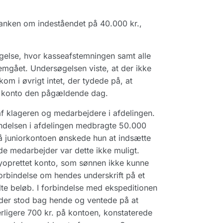
 banken om indeståendet på 40.000 kr.,
øgelse, hvor kasseafstemningen samt alle
emgået. Undersøgelsen viste, at der ikke
 i øvrigt intet, der tydede på, at
ns konto den pågældende dag.
 af klageren og medarbejdere i afdelingen.
endelsen i afdelingen medbragte 50.000
 på juniorkontoen ønskede hun at indsætte
e medarbejder var dette ikke muligt.
nyoprettet konto, som sønnen ikke kunne
rbindelse om hendes underskrift på et
lte beløb. I forbindelse med ekspeditionen
 der stod bag hende og ventede på at
erligere 700 kr. på kontoen, konstaterede