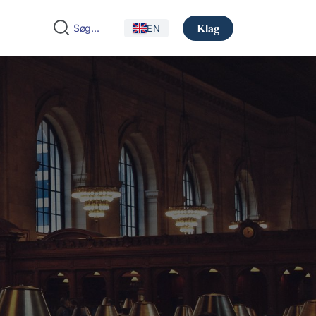
Klag
EN