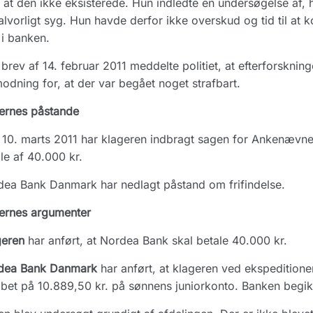
 at den ikke eksisterede. Hun indledte en undersøgelse af,
alvorligt syg. Hun havde derfor ikke overskud og tid til at k
 i banken.
brev af 14. februar 2011 meddelte politiet, at efterforskning
odning for, at der var begået noget strafbart.
ernes påstande
10. marts 2011 har klageren indbragt sagen for Ankenævn
le af 40.000 kr.
ea Bank Danmark har nedlagt påstand om frifindelse.
ernes argumenter
geren
har anført, at Nordea Bank skal betale 40.000 kr.
dea Bank Danmark
har anført, at klageren ved ekspeditione
bet på 10.889,50 kr. på sønnens juniorkonto. Banken begik 