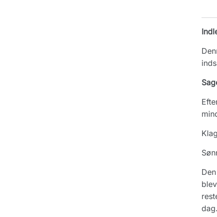
Indl
Denn
inds
Sag
Efte
mind
Klag
Søn
Den 
blev
rest
dag.