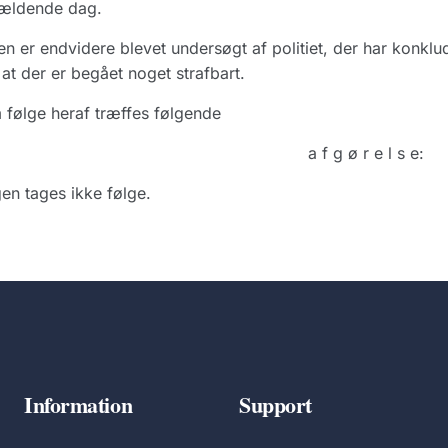
ældende dag.
n er endvidere blevet undersøgt af politiet, der har konklud
at der er begået noget strafbart.
følge heraf træffes følgende
a f g ø r e l s e:
en tages ikke følge.
Information
Support