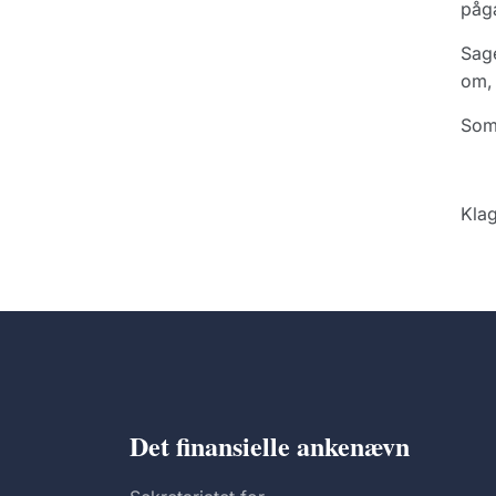
påg
Sage
om, 
Som 
Klag
Det finansielle ankenævn