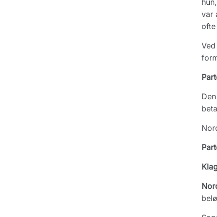
hun,
var 
ofte
Ved 
form
Part
Den 
beta
Nord
Part
Kla
Nor
belø