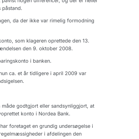
påvist nogen differencer, og der er heller
s påstand.
agen, da der ikke var rimelig formodning
skonto, som klageren oprettede den 13.
ndelsen den 9. oktober 2008.
paringskonto i banken.
un ca. et år tidligere i april 2009 var
dsigelsen.
 måde godtgjort eller sandsynliggjort, at
yoprettet konto i Nordea Bank.
har foretaget en grundig undersøgelse i
 uregelmæssigheder i afdelingen den