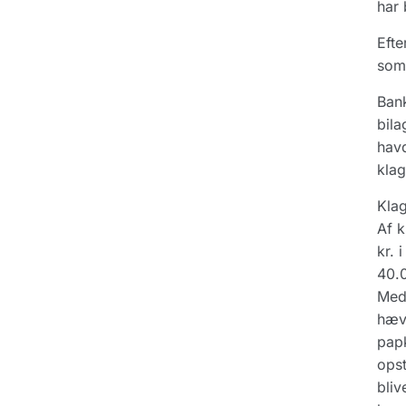
har 
Efte
som 
Bank
bila
havd
klag
Klag
Af k
kr. 
40.0
Meda
hæve
papk
opst
bliv