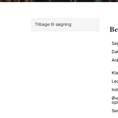
Tilbage til søgning
Be
Sa
Da
An
Kl
Led
Ind
Øv
opl
Se