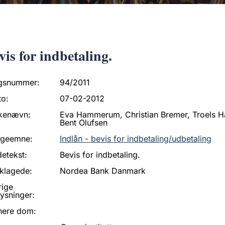
vis for indbetaling.
gsnummer:
94/2011
to:
07-02-2012
kenævn:
Eva Hammerum, Christian Bremer, Troels H
Bent Olufsen
ageemne:
Indlån - bevis for indbetaling/udbetaling
etekst:
Bevis for indbetaling.
klagede:
Nordea Bank Danmark
rige
ysninger:
nere dom: