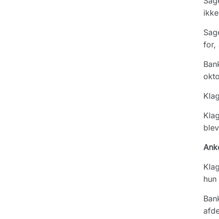
Sage
ikke
Sage
for,
Bank
okt
Klag
Klag
blev
Ank
Klag
hun 
Bank
afde