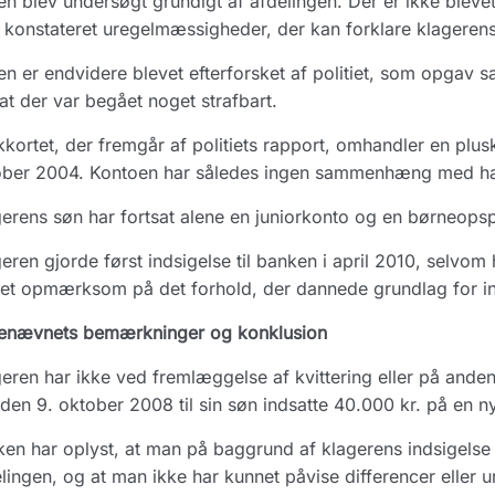
n blev undersøgt grundigt af afdelingen. Der er ikke blevet 
 konstateret uregelmæssigheder, der kan forklare klageren
n er endvidere blevet efterforsket af politiet, som opgav s
 at der var begået noget strafbart.
kortet, der fremgår af politiets rapport, omhandler en plu
ober 2004. Kontoen har således ingen sammenhæng med hæ
erens søn har fortsat alene en juniorkonto og en børneops
eren gjorde først indsigelse til banken i april 2010, selvom h
et opmærksom på det forhold, der dannede grundlag for in
enævnets bemærkninger og konklusion
eren har ikke ved fremlæggelse af kvittering eller på anden
den 9. oktober 2008 til sin søn indsatte 40.000 kr. på en n
en har oplyst, at man på baggrund af klagerens indsigelse 
lingen, og at man ikke har kunnet påvise differencer eller