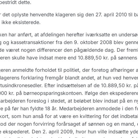
bestridt dette.
r det oplyste henvendte klageren sig den 27. april 2010 til
ikke eksisterede.
en har anført, at afdelingen herefter iværksatte en unders
g og kassetransaktioner fra den 9. oktober 2008 blev genn
e været nogen differencer den pågældende dag. Der fremkom
eren skulle have indsat mere end 10.889,50 kr. på sønne
eren anmeldte forholdet til politiet, der foretog afhøringer
lagerens forklaring fremgår blandt andet, at hun ved henv
i tusindkronesedler. Efter indsættelsen af de 10.889,50 kr.
00 kr. på børneopsparingskontoen. Ifølge den ekspederend
rbejderen foreslog i stedet, at beløbet blev indsat på en 
 på før han fyldte 18 år. Medarbejderen anmodede i den fo
ort, som hun anså for at være en kvittering for det indbeta
od der nogen forvirring forårsaget af sønnen og en mand,
e ekspederet. Den 2. april 2009, hvor hun ville indsætte yd