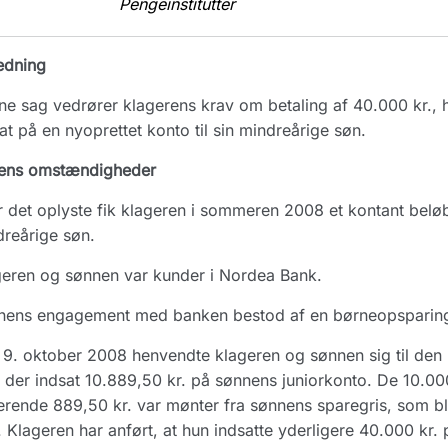
Pengeinstitutter
edning
e sag vedrører klagerens krav om betaling af 40.000 kr., 
at på en nyoprettet konto til sin mindreårige søn.
ens omstændigheder
r det oplyste fik klageren i sommeren 2008 et kontant beløb
reårige søn.
eren og sønnen var kunder i Nordea Bank.
nens engagement med banken bestod af en børneopsparings
9. oktober 2008 henvendte klageren og sønnen sig til den 
 der indsat 10.889,50 kr. på sønnens juniorkonto. De 10.0
erende 889,50 kr. var mønter fra sønnens sparegris, som b
 Klageren har anført, at hun indsatte yderligere 40.000 kr.