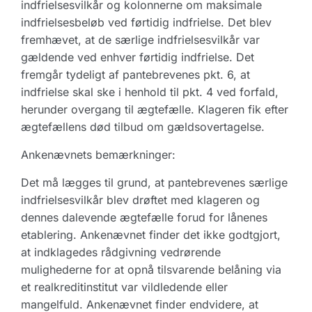
indfrielsesvilkår og kolonnerne om maksimale
indfrielsesbeløb ved førtidig indfrielse. Det blev
fremhævet, at de særlige indfrielsesvilkår var
gældende ved enhver førtidig indfrielse. Det
fremgår tydeligt af pantebrevenes pkt. 6, at
indfrielse skal ske i henhold til pkt. 4 ved forfald,
herunder overgang til ægtefælle. Klageren fik efter
ægtefællens død tilbud om gældsovertagelse.
Ankenævnets bemærkninger:
Det må lægges til grund, at pantebrevenes særlige
indfrielsesvilkår blev drøftet med klageren og
dennes dalevende ægtefælle forud for lånenes
etablering. Ankenævnet finder det ikke godtgjort,
at indklagedes rådgivning vedrørende
mulighederne for at opnå tilsvarende belåning via
et realkreditinstitut var vildledende eller
mangelfuld. Ankenævnet finder endvidere, at