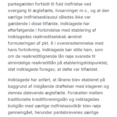
pantegælden forfaldt til fuld indfrielse ved
overgang til ægtefælle, livsarvinger m.v., og at den
særlige indfrielsesklausul således ikke var
gældende i disse tilfælde. Indklagede har
efterfølgende i forbindelse med etablering af
indklagedes realkreditselskab ændret
formuleringen af pkt. 6 i overensstemmelse med
hans fortolkning. Indklagede bør stille ham, som
om de realkreditlignende lån nøje svarede til
almindelige realkreditlån på etableringstidspunktet,
idet indklagede foregav, at dette var tilfældet.
Indklagede har anført, at lånene blev etableret på
baggrund af indgående drøftelser med klageren og
dennes dalevende ægtefælle. Forskellen mellem
traditionelle kreditforeningslån og indklagedes
boliglån med særlige indfrielsesvilkår blev nøje
gennemgået, herunder pantebrevenes særlige