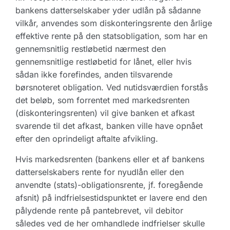
bankens datterselskaber yder udlån på sådanne
vilkår, anvendes som diskonteringsrente den årlige
effektive rente på den statsobligation, som har en
gennemsnitlig restløbetid nærmest den
gennemsnitlige restløbetid for lånet, eller hvis
sådan ikke forefindes, anden tilsvarende
børsnoteret obligation. Ved nutidsværdien forstås
det beløb, som forrentet med markedsrenten
(diskonteringsrenten) vil give banken et afkast
svarende til det afkast, banken ville have opnået
efter den oprindeligt aftalte afvikling.
Hvis markedsrenten (bankens eller et af bankens
datterselskabers rente for nyudlån eller den
anvendte (stats)-obligationsrente, jf. foregående
afsnit) på indfrielsestidspunktet er lavere end den
pålydende rente på pantebrevet, vil debitor
således ved de her omhandlede indfrielser skulle