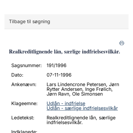
Tilbage til søgning
Realkreditlignende lån, særlige indfrielsesvilkår.
Sagsnummer:
191/1996
Dato:
07-11-1996
Ankenævn:
Lars Lindencrone Petersen, Jørn
Rytter Andersen, Inge Frølich,
Jørn Ravn, Ole Simonsen
Klageemne:
Udlån - indfrielse
Udlån - særlige indfrielsesvilkår
Ledetekst:
Realkreditlignende lån, særlige
indfrielsesvilkår.
Indklagede: