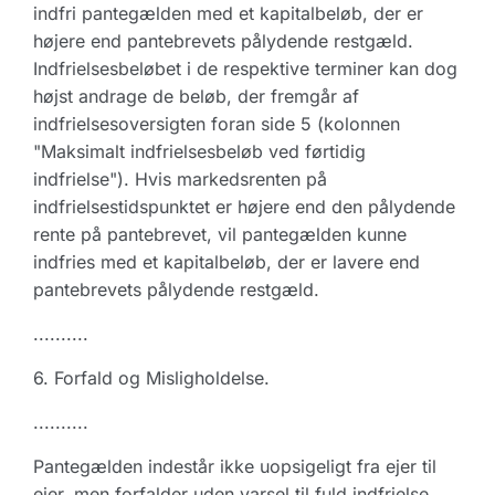
indfri pantegælden med et kapitalbeløb, der er
højere end pantebrevets pålydende restgæld.
Indfrielsesbeløbet i de respektive terminer kan dog
højst andrage de beløb, der fremgår af
indfrielsesoversigten foran side 5 (kolonnen
"Maksimalt indfrielsesbeløb ved førtidig
indfrielse"). Hvis markedsrenten på
indfrielsestidspunktet er højere end den pålydende
rente på pantebrevet, vil pantegælden kunne
indfries med et kapitalbeløb, der er lavere end
pantebrevets pålydende restgæld.
..........
6. Forfald og Misligholdelse.
..........
Pantegælden indestår ikke uopsigeligt fra ejer til
ejer, men forfalder uden varsel til fuld indfrielse