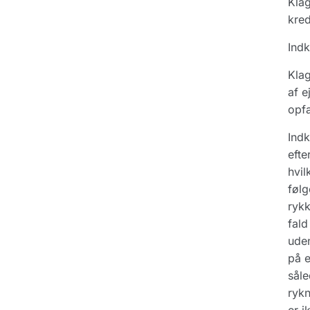
Klag
kred
Indk
Klag
af e
opfa
Indk
efte
hvil
følg
rykk
fald
uden
på e
såle
rykn