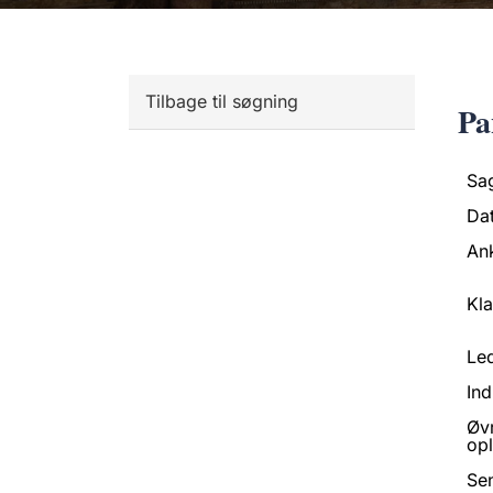
Tilbage til søgning
Pa
Sa
Da
An
Kl
Led
Ind
Øv
opl
Se