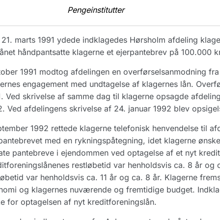
Pengeinstitutter
21. marts 1991 ydede indklagedes Hørsholm afdeling klagern
lånet håndpantsatte klagerne et ejerpantebrev på 100.000 k
tober 1991 modtog afdelingen en overførselsanmodning fra 
ernes engagement med undtagelse af klagernes lån. Overfør
. Ved skrivelse af samme dag til klagerne opsagde afdelingen 
. Ved afdelingens skrivelse af 24. januar 1992 blev opsigels
ptember 1992 rettede klagerne telefonisk henvendelse til af
pantebrevet med en rykningspåtegning, idet klagerne ønsked
ate pantebreve i ejendommen ved optagelse af et nyt kredit
itforeningslånenes restløbetid var henholdsvis ca. 8 år og 
løbetid var henholdsvis ca. 11 år og ca. 8 år. Klagerne fr
omi og klagernes nuværende og fremtidige budget. Indklag
e for optagelsen af nyt kreditforeningslån.