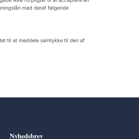
ede ikke forpligtet til at acceptere en
reningslån med deraf følgende
et til at meddele samtykke til den af
Nyhedsbrev