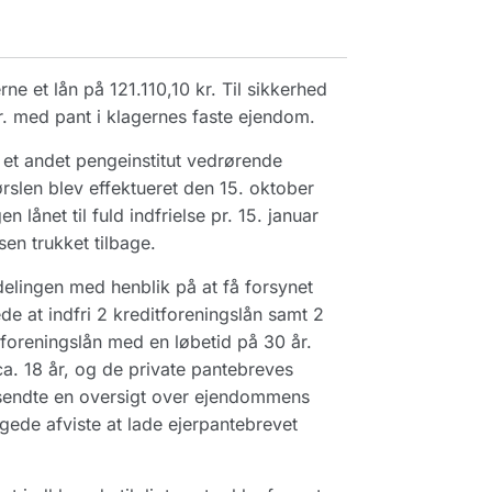
e et lån på 121.110,10 kr. Til sikkerhed
r. med pant i klagernes faste ejendom.
et andet pengeinstitut vedrørende
slen blev effektueret den 15. oktober
lånet til fuld indfrielse pr. 15. januar
en trukket tilbage.
delingen med henblik på at få forsynet
e at indfri 2 kreditforeningslån samt 2
foreningslån med en løbetid på 30 år.
ca. 18 år, og de private pantebreves
emsendte en oversigt over ejendommens
ede afviste at lade ejerpantebrevet