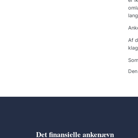
er i
omlæ
lang
Ank
Af d
klag
Som
Den 
Det finansielle ankenævn