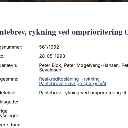
ntebrev, rykning ved omprioritering ti
gsnummer:
561/1992
to:
28-05-1993
kenævn:
Peter Blok, Peter Møgelvang-Hansen, Pet
Sevaldsen
ageemne:
Realkreditbelåning - rykning
Pantebreve - øvrige spørgsmål
etekst:
Pantebrev, rykning ved omprioritering til 
klagede:
rige
ysninger:
nere dom: