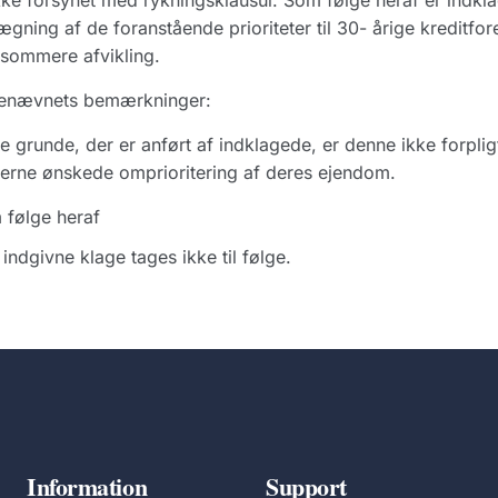
kke forsynet med rykningsklausul. Som følge heraf er indklag
gning af de foranstående prioriteter til 30- årige kreditfo
sommere afvikling.
enævnets bemærkninger:
e grunde, der er anført af indklagede, er denne ikke forpligt
erne ønskede omprioritering af deres ejendom.
 følge heraf
indgivne klage tages ikke til følge.
Information
Support