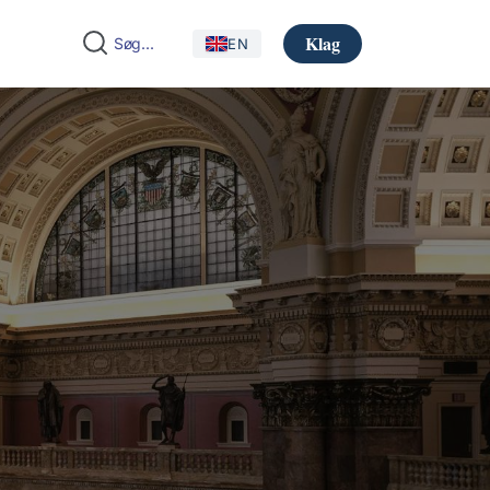
Klag
EN