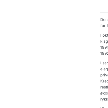
Den 
for 
I ok
klag
1991
1992
I se
ejer
priv
Kred
rest
økon
rykk