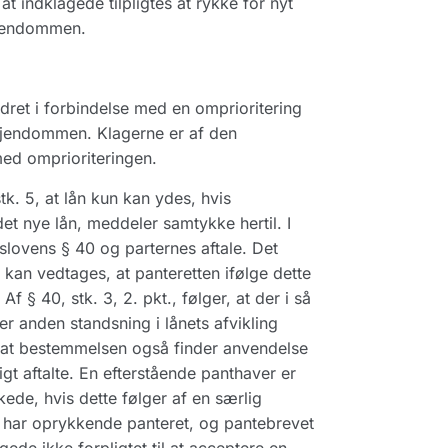
indklagede tilpligtes at rykke for nyt
ejendommen.
edret i forbindelse med en omprioritering
 ejendommen. Klagerne er af den
 med omprioriteringen.
tk. 5, at lån kun kan ydes, hvis
det nye lån, meddeler samtykke hertil. I
slovens § 40 og parternes aftale. Det
ev kan vedtages, at panteretten ifølge dette
 § 40, stk. 3, 2. pkt., følger, at der i så
er anden standsning i lånets afvikling
, at bestemmelsen også finder anvendelse
gt aftalte. En efterstående panthaver er
ede, hvis dette følger af en særlig
et har oprykkende panteret, og pantebrevet