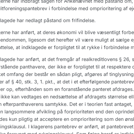
erne har indbragt sagen for Ankenævnet med påstand om, at 
itforeningspantebrev i forbindelse med omprioritering af 
lagede har nedlagt påstand om frifindelse.
erne har anført, at deres økonomi vil blive væsentligt forb
jendommen, ligesom det herefter vil være muligt at sælge
ttelse, at indklagede er forpligtet til at rykke i forbindelse
lagede har anført, at det fremgår af realkreditlovens § 26, s
rstående panthavere, der ikke er forpligtet til at respektere 
ket omfang der består en sådan pligt, afgøres af tinglysning
er af § 40, stk. 3, 1. pkt., at det i et efterfølgende pantebr
er op, efterhånden som en foranstående panteret afdrages. Af
 ikke kan vedtages en nedsættelse af afdragets størrelse ell
 efterpanthaverens samtykke. Det er i teorien fast antaget
n langsommere afvikling på forprioriteten end den oprindeli
des kun pligtig at acceptere en omprioritering som den ønsk
ingsklausul. I klagerens pantebrev er anført, at pantebrev