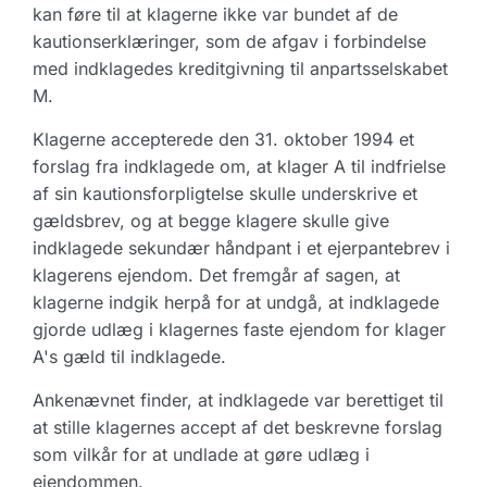
kan føre til at klagerne ikke var bundet af de
kautionserklæringer, som de afgav i forbindelse
med indklagedes kreditgivning til anpartsselskabet
M.
Klagerne accepterede den 31. oktober 1994 et
forslag fra indklagede om, at klager A til indfrielse
af sin kautionsforpligtelse skulle underskrive et
gældsbrev, og at begge klagere skulle give
indklagede sekundær håndpant i et ejerpantebrev i
klagerens ejendom. Det fremgår af sagen, at
klagerne indgik herpå for at undgå, at indklagede
gjorde udlæg i klagernes faste ejendom for klager
A's gæld til indklagede.
Ankenævnet finder, at indklagede var berettiget til
at stille klagernes accept af det beskrevne forslag
som vilkår for at undlade at gøre udlæg i
ejendommen.