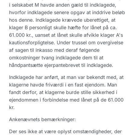
i selskabet M havde anden gæld til indklagede,
hvorfor indklagede senere opgav at inddrive beløb
hos denne. Indklagede krævede uberettiget, at
klager B personligt skulle hæfte for lånet på ca.
61.000 kr., uanset at lånet skulle afvikle klager A's
kautionsforpligtelse. Under trussel om overgivelse
af sagen til inkasso med deraf følgende
omkostninger tvang indklagede dem til at
håndpantsætte ejerpantebrevet til indklagede.
Indklagede har anført, at man var bekendt med, at
klagerne havde friværdi i en fast ejendom. Man
fandt derfor, at klagerne burde stille sikkerhed i
ejendommen i forbindelse med lånet på de 61.000
kr.
Ankenævnets bemærkninger:
Der ses ikke at være oplyst omstændigheder, der