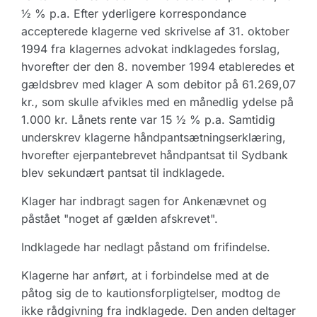
½ % p.a. Efter yderligere korrespondance
accepterede klagerne ved skrivelse af 31. oktober
1994 fra klagernes advokat indklagedes forslag,
hvorefter der den 8. november 1994 etableredes et
gældsbrev med klager A som debitor på 61.269,07
kr., som skulle afvikles med en månedlig ydelse på
1.000 kr. Lånets rente var 15 ½ % p.a. Samtidig
underskrev klagerne håndpantsætningserklæring,
hvorefter ejerpantebrevet håndpantsat til Sydbank
blev sekundært pantsat til indklagede.
Klager har indbragt sagen for Ankenævnet og
påstået "noget af gælden afskrevet".
Indklagede har nedlagt påstand om frifindelse.
Klagerne har anført, at i forbindelse med at de
påtog sig de to kautionsforpligtelser, modtog de
ikke rådgivning fra indklagede. Den anden deltager