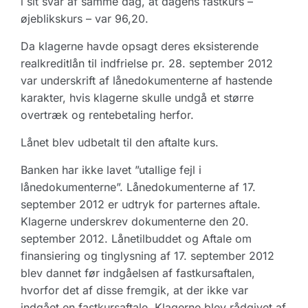
i sit svar af samme dag, at dagens fastkurs –
øjeblikskurs – var 96,20.
Da klagerne havde opsagt deres eksisterende
realkreditlån til indfrielse pr. 28. september 2012
var underskrift af lånedokumenterne af hastende
karakter, hvis klagerne skulle undgå et større
overtræk og rentebetaling herfor.
Lånet blev udbetalt til den aftalte kurs.
Banken har ikke lavet ”utallige fejl i
lånedokumenterne”. Lånedokumenterne af 17.
september 2012 er udtryk for parternes aftale.
Klagerne underskrev dokumenterne den 20.
september 2012. Lånetilbuddet og Aftale om
finansiering og tinglysning af 17. september 2012
blev dannet før indgåelsen af fastkursaftalen,
hvorfor det af disse fremgik, at der ikke var
indgået en fastkursaftale. Klagerne blev rådgivet af