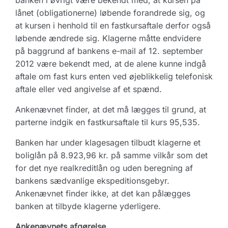
banken i øvrigt være bekendt med, at kursen på
lånet (obligationerne) løbende forandrede sig, og
at kursen i henhold til en fastkursaftale derfor også
løbende ændrede sig. Klagerne måtte endvidere
på baggrund af bankens e-mail af 12. september
2012 være bekendt med, at de alene kunne indgå
aftale om fast kurs enten ved øjeblikkelig telefonisk
aftale eller ved angivelse af et spænd.
Ankenævnet finder, at det må lægges til grund, at
parterne indgik en fastkursaftale til kurs 95,535.
Banken har under klagesagen tilbudt klagerne et
boliglån på 8.923,96 kr. på samme vilkår som det
for det nye realkreditlån og uden beregning af
bankens sædvanlige ekspeditionsgebyr.
Ankenævnet finder ikke, at det kan pålægges
banken at tilbyde klagerne yderligere.
Ankenævnets afgørelse