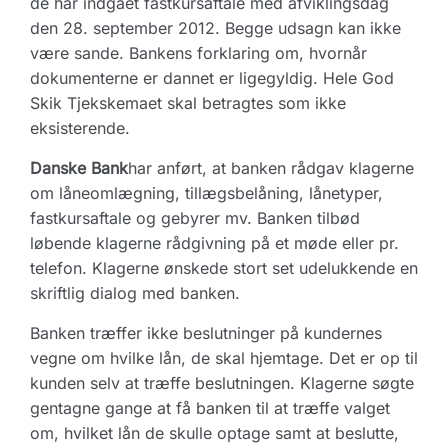
de har indgået fastkursaftale med afviklingsdag
den 28. september 2012. Begge udsagn kan ikke
være sande. Bankens forklaring om, hvornår
dokumenterne er dannet er ligegyldig. Hele God
Skik Tjekskemaet skal betragtes som ikke
eksisterende.
Danske Bank
har anført, at banken rådgav klagerne
om låneomlægning, tillægsbelåning, lånetyper,
fastkursaftale og gebyrer mv. Banken tilbød
løbende klagerne rådgivning på et møde eller pr.
telefon. Klagerne ønskede stort set udelukkende en
skriftlig dialog med banken.
Banken træffer ikke beslutninger på kundernes
vegne om hvilke lån, de skal hjemtage. Det er op til
kunden selv at træffe beslutningen. Klagerne søgte
gentagne gange at få banken til at træffe valget
om, hvilket lån de skulle optage samt at beslutte,