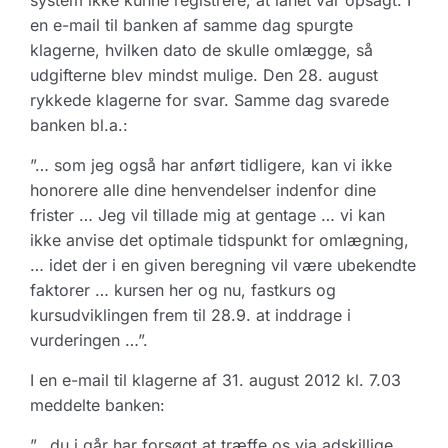
system ikke kunne registrere, at lånet var opsagt. I
en e-mail til banken af samme dag spurgte
klagerne, hvilken dato de skulle omlægge, så
udgifterne blev mindst mulige. Den 28. august
rykkede klagerne for svar. Samme dag svarede
banken bl.a.:
”… som jeg også har anført tidligere, kan vi ikke
honorere alle dine henvendelser indenfor dine
frister … Jeg vil tillade mig at gentage … vi kan
ikke anvise det optimale tidspunkt for omlægning,
… idet der i en given beregning vil være ubekendte
faktorer … kursen her og nu, fastkurs og
kursudviklingen frem til 28.9. at inddrage i
vurderingen …”.
I en e-mail til klagerne af 31. august 2012 kl. 7.03
meddelte banken:
”.. du i går har forsøgt at træffe os via adskillige