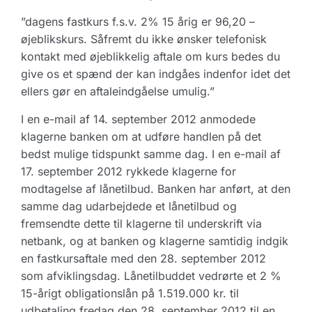
”dagens fastkurs f.s.v. 2% 15 årig er 96,20 –
øjeblikskurs. Såfremt du ikke ønsker telefonisk
kontakt med øjeblikkelig aftale om kurs bedes du
give os et spænd der kan indgåes indenfor idet det
ellers gør en aftaleindgåelse umulig.”
I en e-mail af 14. september 2012 anmodede
klagerne banken om at udføre handlen på det
bedst mulige tidspunkt samme dag. I en e-mail af
17. september 2012 rykkede klagerne for
modtagelse af lånetilbud. Banken har anført, at den
samme dag udarbejdede et lånetilbud og
fremsendte dette til klagerne til underskrift via
netbank, og at banken og klagerne samtidig indgik
en fastkursaftale med den 28. september 2012
som afviklingsdag. Lånetilbuddet vedrørte et 2 %
15-årigt obligationslån på 1.519.000 kr. til
udbetaling fredag den 28. september 2012 til en