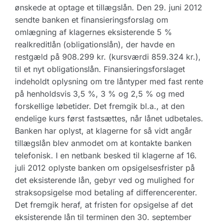
ønskede at optage et tillægslån. Den 29. juni 2012
sendte banken et finansieringsforslag om
omlægning af klagernes eksisterende 5 %
realkreditlån (obligationslån), der havde en
restgæld på 908.299 kr. (kursværdi 859.324 kr.),
til et nyt obligationslån. Finansieringsforslaget
indeholdt oplysning om tre låntyper med fast rente
på henholdsvis 3,5 %, 3 % og 2,5 % og med
forskellige løbetider. Det fremgik bl.a., at den
endelige kurs først fastsættes, når lånet udbetales.
Banken har oplyst, at klagerne for så vidt angår
tillægslån blev anmodet om at kontakte banken
telefonisk. I en netbank besked til klagerne af 16.
juli 2012 oplyste banken om opsigelsesfrister på
det eksisterende lån, gebyr ved og mulighed for
straksopsigelse mod betaling af differencerenter.
Det fremgik heraf, at fristen for opsigelse af det
eksisterende lån til terminen den 30. september