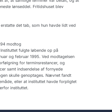
af, at samtlige terminer var betalt, og at
neste lønseddel. Fritidshuset blev
erstatte det tab, som hun havde lidt ved
 1994 modtog
stituttet fulgte løbende op på
nuar og februar 1995. Ved modtagelsen
orfølgning for terminsrestancer, og
ancer samt indsendelse af fornyede
gen skulle genoptages. Nævnet fandt
emåde, eller at instituttet havde forpligtet
rfor instituttet.