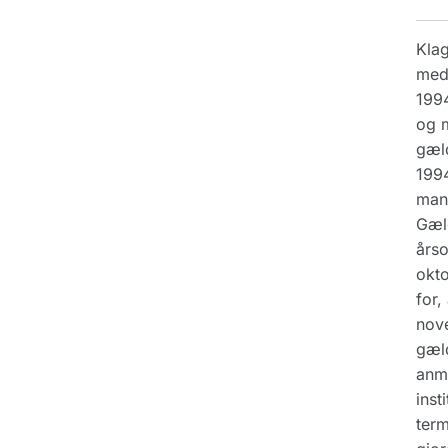
Klag
med 
1994
og m
gæld
1994
mand
Gæld
årso
okto
for,
nove
gæld
anmo
inst
term