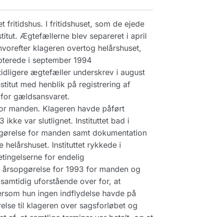
ritidshus. I fritidshuset, som de ejede
titut. Ægtefællerne blev separeret i april
vorefter klageren overtog helårshuset,
epterede i september 1994
tidligere ægtefæller underskrev i august
titut med henblik på registrering af
 for gældsansvaret.
for manden. Klageren havde påført
e var slutlignet. Instituttet bad i
opgørelse for manden samt dokumentation
helårshuset. Instituttet rykkede i
tingelserne for endelig
t årsopgørelse for 1993 for manden og
 samtidig uforstående over for, at
ftersom hun ingen indflydelse havde på
else til klageren over sagsforløbet og