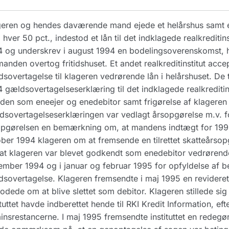
eren og hendes daværende mand ejede et helårshus samt et f
hver 50 pct., indestod et lån til det indklagede realkreditins
 og underskrev i august 1994 en bodelingsoverenskomst, h
anden overtog fritidshuset. Et andet realkreditinstitut acc
sovertagelse til klageren vedrørende lån i helårshuset. De 
 gældsovertagelseserklæring til det indklagede realkreditins
en som eneejer og enedebitor samt frigørelse af klageren
sovertagelseserklæringen var vedlagt årsopgørelse m.v. 
pgørelsen en bemærkning om, at mandens indtægt for 1993 ikk
ber 1994 klageren om at fremsende en tilrettet skatteårs
 at klageren var blevet godkendt som enedebitor vedrørende 
mber 1994 og i januar og februar 1995 for opfyldelse af be
sovertagelse. Klageren fremsendte i maj 1995 en revidere
dede om at blive slettet som debitor. Klageren stillede sig
ituttet havde indberettet hende til RKI Kredit Information, e
insrestancerne. I maj 1995 fremsendte instituttet en redegør