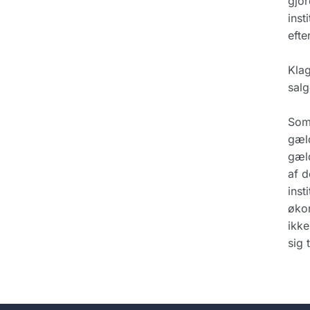
gjor
inst
efte
Klag
salg
Som 
gæld
gæld
af d
inst
øko
ikke
sig 