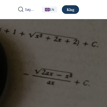
Klag
EN