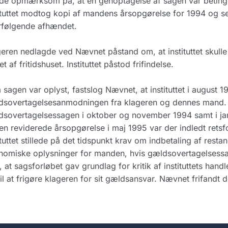
de opmærksom på, at en genoptagelse af sagen var betinget 
ituttet modtog kopi af mandens årsopgørelse for 1994 og se
rfølgende afhændet.
eren nedlagde ved Nævnet påstand om, at instituttet skulle 
et af fritidshuset. Instituttet påstod frifindelse.
sagen var oplyst, fastslog Nævnet, at instituttet i august
sovertagelsesanmodningen fra klageren og dennes mand. In
sovertagelsessagen i oktober og november 1994 samt i ja
en reviderede årsopgørelse i maj 1995 var der indledt retsf
ituttet stillede på det tidspunkt krav om indbetaling af rest
nomiske oplysninger for manden, hvis gældsovertagelsessa
, at sagsforløbet gav grundlag for kritik af instituttets handl
til at frigøre klageren for sit gældsansvar. Nævnet frifandt de