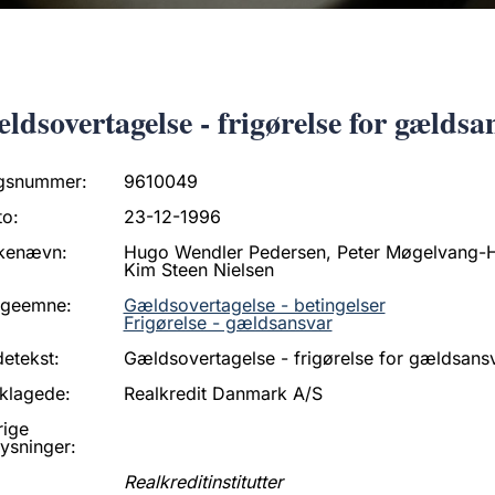
ldsovertagelse - frigørelse for gældsa
gsnummer:
9610049
to:
23-12-1996
kenævn:
Hugo Wendler Pedersen, Peter Møgelvang-H
Kim Steen Nielsen
ageemne:
Gældsovertagelse - betingelser
Frigørelse - gældsansvar
etekst:
Gældsovertagelse - frigørelse for gældsans
klagede:
Realkredit Danmark A/S
rige
ysninger:
Realkreditinstitutter