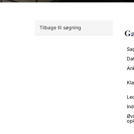
Tilbage til søgning
Gæ
Sa
Da
An
Kl
Led
Ind
Øv
opl