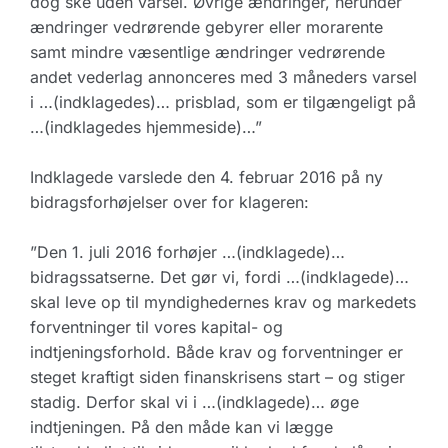
dog ske uden varsel. Øvrige ændringer, herunder
ændringer vedrørende gebyrer eller morarente
samt mindre væsentlige ændringer vedrørende
andet vederlag annonceres med 3 måneders varsel
i …(indklagedes)… prisblad, som er tilgængeligt på
…(indklagedes hjemmeside)…”
Indklagede varslede den 4. februar 2016 på ny
bidragsforhøjelser over for klageren:
”Den 1. juli 2016 forhøjer …(indklagede)…
bidragssatserne. Det gør vi, fordi …(indklagede)…
skal leve op til myndighedernes krav og markedets
forventninger til vores kapital- og
indtjeningsforhold. Både krav og forventninger er
steget kraftigt siden finanskrisens start – og stiger
stadig. Derfor skal vi i …(indklagede)… øge
indtjeningen. På den måde kan vi lægge