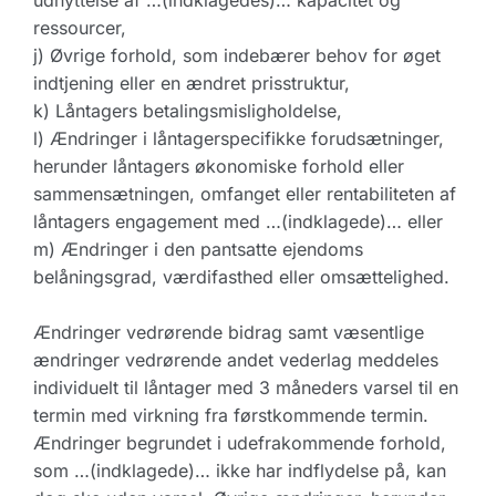
udnyttelse af …(indklagedes)… kapacitet og
ressourcer,
j) Øvrige forhold, som indebærer behov for øget
indtjening eller en ændret prisstruktur,
k) Låntagers betalingsmisligholdelse,
l) Ændringer i låntagerspecifikke forudsætninger,
herunder låntagers økonomiske forhold eller
sammensætningen, omfanget eller rentabiliteten af
låntagers engagement med …(indklagede)… eller
m) Ændringer i den pantsatte ejendoms
belåningsgrad, værdifasthed eller omsættelighed.
Ændringer vedrørende bidrag samt væsentlige
ændringer vedrørende andet vederlag meddeles
individuelt til låntager med 3 måneders varsel til en
termin med virkning fra førstkommende termin.
Ændringer begrundet i udefrakommende forhold,
som …(indklagede)… ikke har indflydelse på, kan