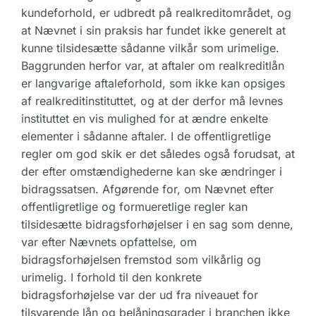
kundeforhold, er udbredt på realkreditområdet, og
at Nævnet i sin praksis har fundet ikke generelt at
kunne tilsidesætte sådanne vilkår som urimelige.
Baggrunden herfor var, at aftaler om realkreditlån
er langvarige aftaleforhold, som ikke kan opsiges
af realkreditinstituttet, og at der derfor må levnes
instituttet en vis mulighed for at ændre enkelte
elementer i sådanne aftaler. I de offentligretlige
regler om god skik er det således også forudsat, at
der efter omstændighederne kan ske ændringer i
bidragssatsen. Afgørende for, om Nævnet efter
offentligretlige og formueretlige regler kan
tilsidesætte bidragsforhøjelser i en sag som denne,
var efter Nævnets opfattelse, om
bidragsforhøjelsen fremstod som vilkårlig og
urimelig. I forhold til den konkrete
bidragsforhøjelse var der ud fra niveauet for
tilsvarende lån og belåningsgrader i branchen ikke