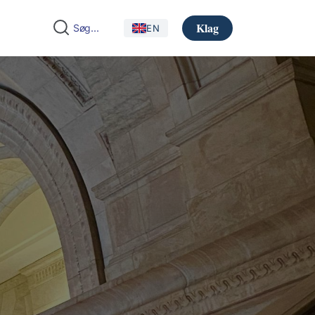
Klag
EN