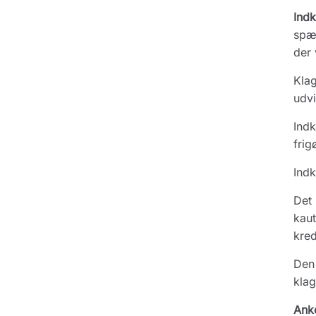
Ind
spær
der 
Klag
udvi
Indk
frig
Indk
Det 
kaut
kred
Den 
klag
Ank