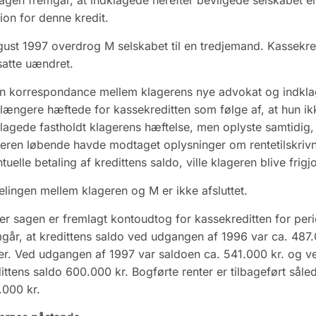
agen fremgår, at indklagede herefter bevilgede selskabet e
ion for denne kredit.
gust 1997 overdrog M selskabet til en tredjemand. Kassekre
satte uændret.
n korrespondance mellem klagerens nye advokat og indklag
længere hæftede for kassekreditten som følge af, at hun ik
lagede fastholdt klagerens hæftelse, men oplyste samtidig, a
eren løbende havde modtaget oplysninger om rentetilskrivn
tuelle betaling af kredittens saldo, ville klageren blive frigj
lingen mellem klageren og M er ikke afsluttet.
r sagen er fremlagt kontoudtog for kassekreditten for peri
går, at kredittens saldo ved udgangen af 1996 var ca. 487.0
er. Ved udgangen af 1997 var saldoen ca. 541.000 kr. og 
ittens saldo 600.000 kr. Bogførte renter er tilbageført såle
000 kr.