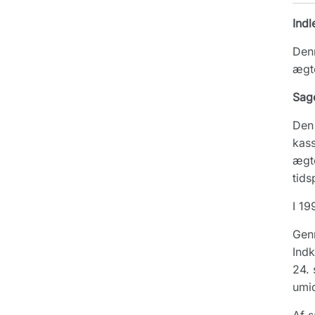
Indl
Denn
ægt
Sag
Den 
kass
ægte
tids
I 19
Genn
Indk
24. 
umid