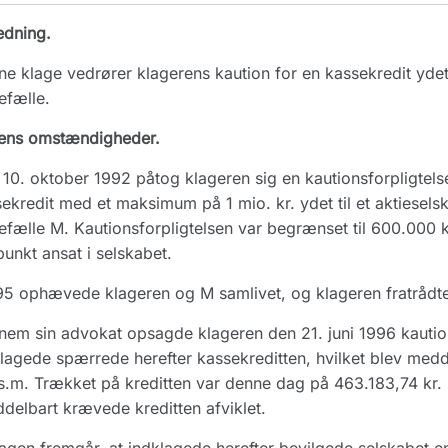
edning.
e klage vedrører klagerens kaution for en kassekredit ydet ti
efælle.
ens omstændigheder.
10. oktober 1992 påtog klageren sig en kautionsforpligtel
ekredit med et maksimum på 1 mio. kr. ydet til et aktiesel
fælle M. Kautionsforpligtelsen var begrænset til 600.000 
punkt ansat i selskabet.
95 ophævede klageren og M samlivet, og klageren fratrådte si
em sin advokat opsagde klageren den 21. juni 1996 kaution
lagede spærrede herefter kassekreditten, hvilket blev medd
s.m. Trækket på kreditten var denne dag på 463.183,74 kr. 
delbart krævede kreditten afviklet.