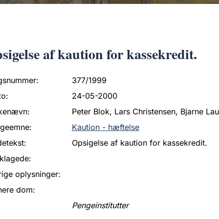
sigelse af kaution for kassekredit.
gsnummer:
377/1999
to:
24-05-2000
kenævn:
Peter Blok, Lars Christensen, Bjarne La
ageemne:
Kaution - hæftelse
etekst:
Opsigelse af kaution for kassekredit.
klagede:
ige oplysninger:
nere dom:
Pengeinstitutter