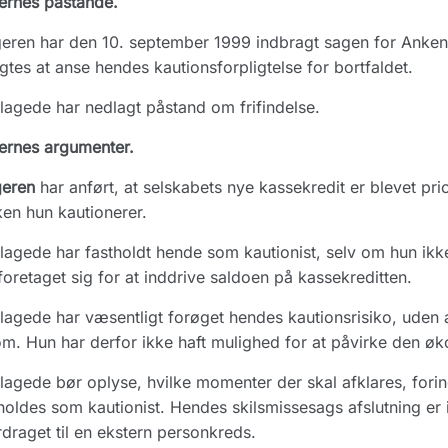
ernes påstande.
eren har den 10. september 1999 indbragt sagen for Anke
ligtes at anse hendes kautionsforpligtelse for bortfaldet.
lagede har nedlagt påstand om frifindelse.
ernes argumenter.
geren
har anført, at selskabets nye kassekredit er blevet prio
ken hun kautionerer.
lagede har fastholdt hende som kautionist, selv om hun ikk
foretaget sig for at inddrive saldoen på kassekreditten.
lagede har væsentligt forøget hendes kautionsrisiko, uden a
m. Hun har derfor ikke haft mulighed for at påvirke den øk
lagede bør oplyse, hvilke momenter der skal afklares, forin
holdes som kautionist. Hendes skilsmissesags afslutning er i
draget til en ekstern personkreds.