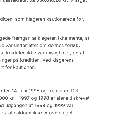
n kassekredit på 536.816,26 kr. M afgav
ditten, som klageren kautionerede for,
ede fremgår, at klageren ikke mente, at
ke var underrettet om dennes forløb.
t kreditten ikke var misligholdt, og at
inger på kreditten. Ved klagerens
ort for kautionen.
oden 14. juni 1996 og fremefter. Det
00 kr. I 1997 og 1998 er alene tilskrevet
ved udgangen af 1998 og 1999 var
des, at saldoen ikke er oversteget