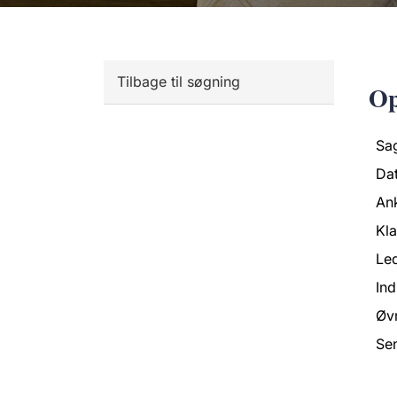
Tilbage til søgning
Op
Sa
Da
An
Kl
Led
Ind
Øvr
Se