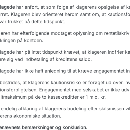
klagede
har anført, at som følge af klagerens opsigelse af k
ret. Klageren blev orienteret herom samt om, at kautionsfo
var trukket på dette tidspunkt.
eren har efterfølgende modtaget oplysning om rentetilskriv
klingen på kontoen.
lagede har på intet tidspunkt krævet, at klageren indfrier k
øre sig ved indbetaling af kredittens saldo.
lagede har ikke haft anledning til at kræve engagementet ind
bestrides, at klagerens kautionsrisiko er forøget ud over,
ionsforpligtelsen. Engagementet med selskabet er ikke udvi
itmaksimum på de to kassekreditter er 1 mio. kr.
endelig afklaring af klagerens bodeling efter skilsmissen vi
erens økonomiske situation.
enævnets bemærkninger og konklusion.