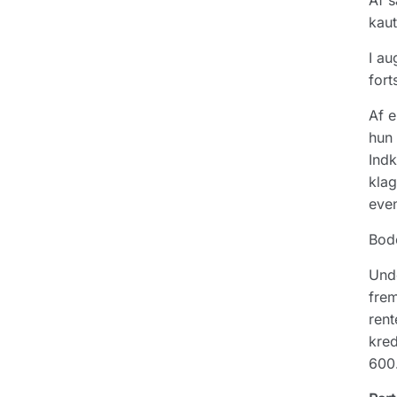
Af s
kaut
I au
fort
Af e
hun 
Indk
klag
even
Bode
Unde
frem
rent
kred
600.