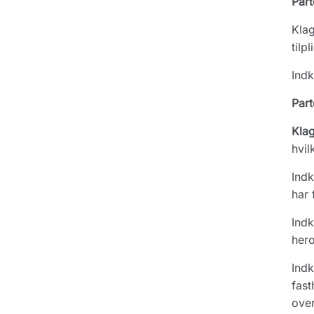
Part
Klag
tilp
Indk
Part
Kla
hvil
Indk
har 
Indk
hero
Indk
fast
over