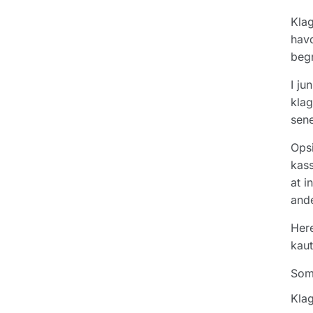
Klag
havd
begr
I ju
klag
sene
Opsi
kass
at i
ande
Here
kaut
Som
Klag