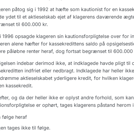
eren påtog sig i 1992 at hæfte som kautionist for en kasse
e ydet til et aktieselskab ejet af klagerens daværende ægte
ænset til 600.000 kr.
ni 1996 opsagde klageren sin kautionsforpligtelse over for i
eren alene hæfter for kassekredittens saldo på opsigelsesti
re påløbne renter heraf, dog fortsat begrænset til 600.000 
gelsen indebar derimod ikke, at indklagede havde pligt til o
ekreditten indfriet eller nedbragt. Indklagede har heller ikk
ndrømme aktieselskabet yderligere kredit, for hvilken klager
n kassekredit.
fter, og da der heller ikke er oplyst andre forhold, som ka
ionsforpligtelse er ophørt, tages klagerens påstand herom ik
 følge heraf
en tages ikke til følge.