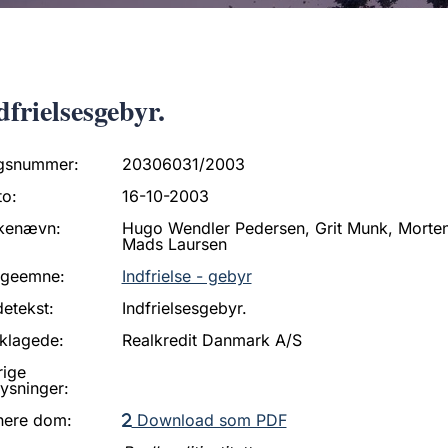
dfrielsesgebyr.
gsnummer:
20306031/2003
to:
16-10-2003
kenævn:
Hugo Wendler Pedersen, Grit Munk, Morten
Mads Laursen
ageemne:
Indfrielse - gebyr
etekst:
Indfrielsesgebyr.
klagede:
Realkredit Danmark A/S
rige
ysninger:
nere dom:
Download som PDF