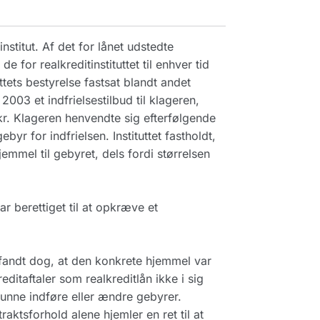
nstitut. Af det for lånet udstedte
 for realkreditinstituttet til enhver tid
ets bestyrelse fastsat blandt andet
 2003 et indfrielsestilbud til klageren,
kr. Klageren henvendte sig efterfølgende
gebyr for indfrielsen. Instituttet fastholdt,
hjemmel til gebyret, dels fordi størrelsen
r berettiget til at opkræve et
 fandt dog, at den konkrete hjemmel var
itaftaler som realkreditlån ikke i sig
kunne indføre eller ændre gebyrer.
raktsforhold alene hjemler en ret til at