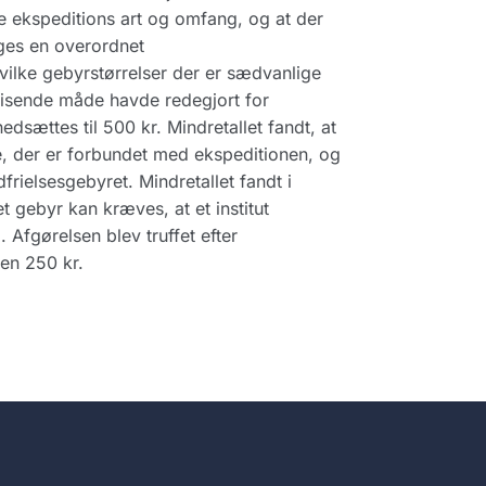
te ekspeditions art og omfang, og at der
ges en overordnet
vilke gebyrstørrelser der er sædvanlige
visende måde havde redegjort for
edsættes til 500 kr. Mindretallet fandt, at
de, der er forbundet med ekspeditionen, og
frielsesgebyret. Mindretallet fandt i
t gebyr kan kræves, at et institut
Afgørelsen blev truffet efter
ren 250 kr.