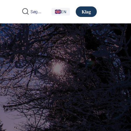
Klag
EN