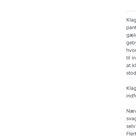
Klag
pant
gæld
geby
hvor
til 
at k
stod
Klag
indf
Nævn
svag
selv
Fler