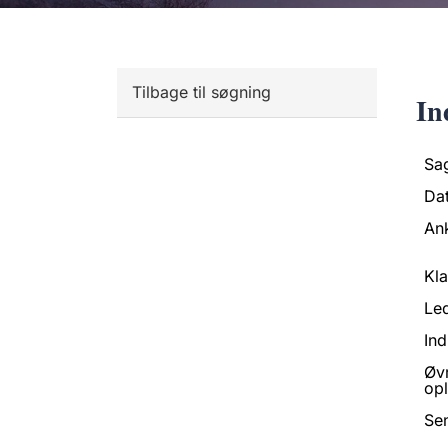
Tilbage til søgning
In
Sa
Da
An
Kl
Led
Ind
Øv
opl
Se