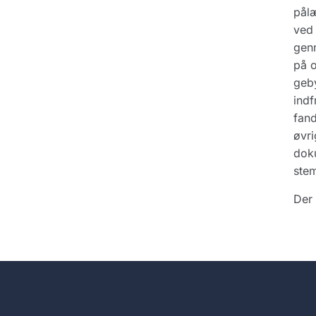
pålæ
ved 
genn
på o
geby
indf
fand
øvri
doku
stem
Der 