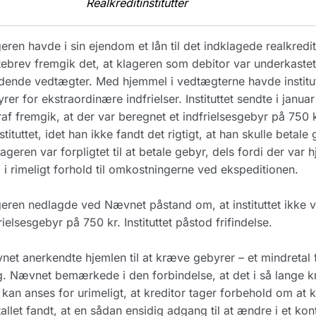
Realkreditinstitutter
eren havde i sin ejendom et lån til det indklagede realkrediti
ebrev fremgik det, at klageren som debitor var underkastet de
ende vedtægter. Med hjemmel i vedtægterne havde institutt
rer for ekstraordinære indfrielser. Instituttet sendte i januar
af fremgik, at der var beregnet et indfrielsesgebyr på 750 
instituttet, idet han ikke fandt det rigtigt, at han skulle betale 
lageren var forpligtet til at betale gebyr, dels fordi der var 
 i rimeligt forhold til omkostningerne ved ekspeditionen.
eren nedlagde ved Nævnet påstand om, at instituttet ikke va
rielsesgebyr på 750 kr. Instituttet påstod frifindelse.
et anerkendte hjemlen til at kræve gebyrer – et mindretal
. Nævnet bemærkede i den forbindelse, at det i så lange kred
 kan anses for urimeligt, at kreditor tager forbehold om at 
tallet fandt, at en sådan ensidig adgang til at ændre i et kont