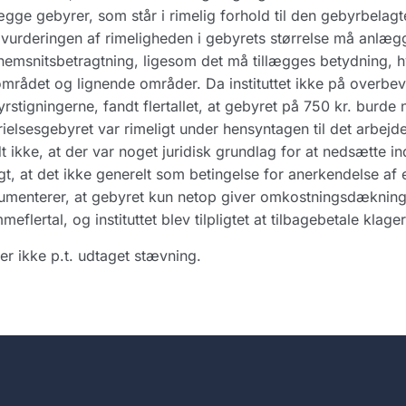
gge gebyrer, som står i rimelig forhold til den gebyrbelag
vurderingen af rimeligheden i gebyrets størrelse må anlæg
emsnitsbetragtning, ligesom det må tillægges betydning, h
mrådet og lignende områder. Da instituttet ikke på overbe
rstigningerne, fandt flertallet, at gebyret på 750 kr. burde n
rielsesgebyret var rimeligt under hensyntagen til det arbej
t ikke, at der var noget juridisk grundlag for at nedsætte ind
gt, at det ikke generelt som betingelse for anerkendelse af e
menterer, at gebyret kun netop giver omkostningsdækning. 
meflertal, og instituttet blev tilpligtet at tilbagebetale klage
er ikke p.t. udtaget stævning.