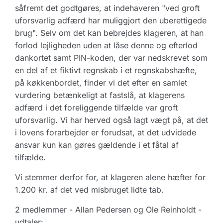
såfremt det godtgøres, at indehaveren "ved groft
uforsvarlig adfærd har muliggjort den uberettigede
brug". Selv om det kan bebrejdes klageren, at han
forlod lejligheden uden at låse denne og efterlod
dankortet samt PIN-koden, der var nedskrevet som
en del af et fiktivt regnskab i et regnskabshæfte,
på køkkenbordet, finder vi det efter en samlet
vurdering betænkeligt at fastslå, at klagerens
adfærd i det foreliggende tilfælde var groft
uforsvarlig. Vi har herved også lagt vægt på, at det
i lovens forarbejder er forudsat, at det udvidede
ansvar kun kan gøres gældende i et fåtal af
tilfælde.
Vi stemmer derfor for, at klageren alene hæfter for
1.200 kr. af det ved misbruget lidte tab.
2 medlemmer - Allan Pedersen og Ole Reinholdt -
udtaler: