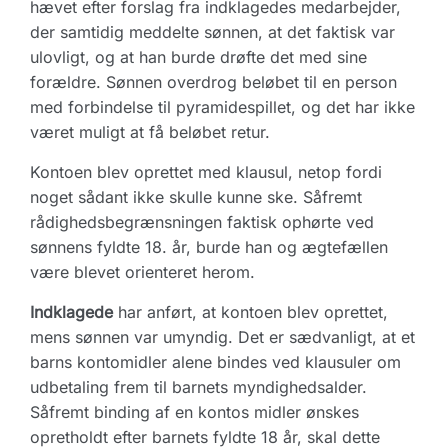
hævet efter forslag fra indklagedes medarbejder,
der samtidig meddelte sønnen, at det faktisk var
ulovligt, og at han burde drøfte det med sine
forældre. Sønnen overdrog beløbet til en person
med forbindelse til pyramidespillet, og det har ikke
været muligt at få beløbet retur.
Kontoen blev oprettet med klausul, netop fordi
noget sådant ikke skulle kunne ske. Såfremt
rådighedsbegrænsningen faktisk ophørte ved
sønnens fyldte 18. år, burde han og ægtefællen
være blevet orienteret herom.
Indklagede
har anført, at kontoen blev oprettet,
mens sønnen var umyndig. Det er sædvanligt, at et
barns kontomidler alene bindes ved klausuler om
udbetaling frem til barnets myndighedsalder.
Såfremt binding af en kontos midler ønskes
opretholdt efter barnets fyldte 18 år, skal dette