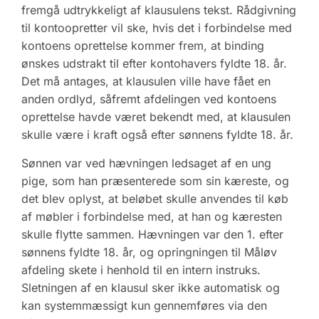
fremgå udtrykkeligt af klausulens tekst. Rådgivning
til kontoopretter vil ske, hvis det i forbindelse med
kontoens oprettelse kommer frem, at binding
ønskes udstrakt til efter kontohavers fyldte 18. år.
Det må antages, at klausulen ville have fået en
anden ordlyd, såfremt afdelingen ved kontoens
oprettelse havde været bekendt med, at klausulen
skulle være i kraft også efter sønnens fyldte 18. år.
Sønnen var ved hævningen ledsaget af en ung
pige, som han præsenterede som sin kæreste, og
det blev oplyst, at beløbet skulle anvendes til køb
af møbler i forbindelse med, at han og kæresten
skulle flytte sammen. Hævningen var den 1. efter
sønnens fyldte 18. år, og opringningen til Måløv
afdeling skete i henhold til en intern instruks.
Sletningen af en klausul sker ikke automatisk og
kan systemmæssigt kun gennemføres via den