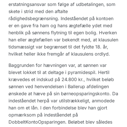
erstatningsansvar som følge af udbetalingen, som
skete i strid med den aftalte
rådighedsbegrænsning. Indeståendet på kontoen
er en gave fra ham og hans ægtefælle ydet med
henblik på sønnens flytning til egen bolig. Hverken
han eller ægtefællen var bekendt med, at klausulen
tidsmæssigt var begrænset til det fyldte 18. år,
hvilket heller ikke fremgår af klausulens ordlyd.
Baggrunden for hævningen var, at sønnen var
blevet lokket til at deltage i pyramidespil. Hertil
krævedes et indskud på 24.800 kr., hvilket beløb
sønnen ved henvendelsen i Ballerup afdelingen
ønskede at hæve på sin børneopsparingskonto. Da
indeståendet herpå var utilstrækkeligt, anmodede
han om et lån. I den forbindelse blev han gjort
opmærksom på indeståendet på
DobbeltKontoOpsparingen. Beløbet blev således