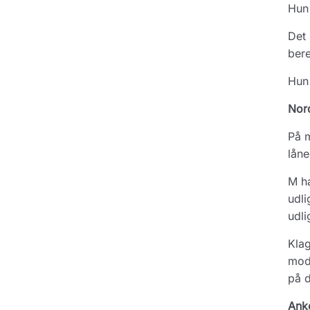
Hun 
Det 
bere
Hun 
Nor
På m
låne
M ha
udli
udli
Klag
modt
på d
Ank