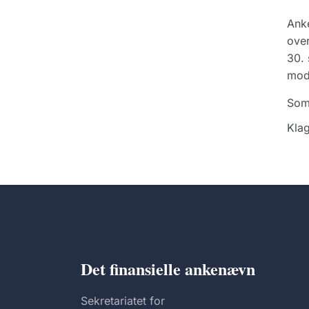
Anke
over
30. 
modt
Som
Klag
Det finansielle ankenævn
Sekretariatet for