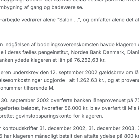
ombygning af gang og badeværelse.
arbejde vedrører alene "Salon …", og omfatter alene det al
n indgåelsen af bodelingsoverenskomsten havde klageren o
 i deres fælles pengeinstitut, Nordea Bank Danmark, Diania
anken ydede klageren et lån på 76.262,63 kr.
eren underskrev den 12. september 2002 gældsbrev om låne
telsesomkostninger udgjorde i alt 1.262,63 kr., og at provenu
tonummer tilhørende M.
30. september 2002 overførte banken låneprovenuet på 75
ageførtes beløbet, hvorefter 56.000 kr. blev overført til M'
rettet gevinstopsparingskonto for klageren.
er kontoudskrifter 31. december 2002, 31. december 2003,
 har klageren månedligt betalt den aftalte ydelse på 800 kr