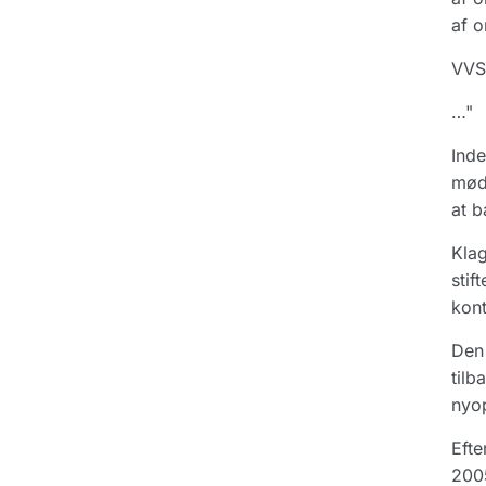
af 
VVS-
…"
Inde
møde
at b
Klag
stif
kon
Den 
tilb
nyop
Eft
2005