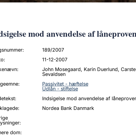
dsigelse mod anvendelse af låneprovenu
gsnummer:
189/2007
to:
11-12-2007
kenævn:
John Mosegaard, Karin Duerlund, Carste
Sevaldsen
ageemne:
Passivitet - hæftelse
Udlån - stiftelse
etekst:
Indsigelse mod anvendelse af låneprovenu
klagede:
Nordea Bank Danmark
rige
ysninger:
nere dom: