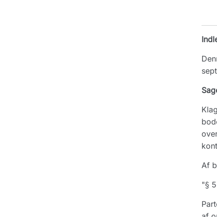
Indl
Denn
sep
Sag
Klag
bode
over
kont
Af b
"§ 5
Part
af o