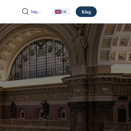
Klag
EN