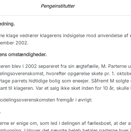
Pengeinstitutter
edning.
e klage vedrører klagerens indsigelse mod anvendelse af et
tember 2002.
ens omstændigheder.
eren blev i 2002 separeret fra sin ægtefælle, M. Parterne 
lingsoverenskomst, hvorefter opgørelse skete pr. 1. oktob
tage parrets hidtidige bolig som eneejer. Såfremt M solgte
ant til klageren. Var et salg ikke sket inden for 10 år, skul
odelingsoverenskomsten fremgår i øvrigt:
.
erne er enige om, som led i delingen af fællesboet, at der af
mbygning. Udover det nævnte beløb betaler parterne hver isæ