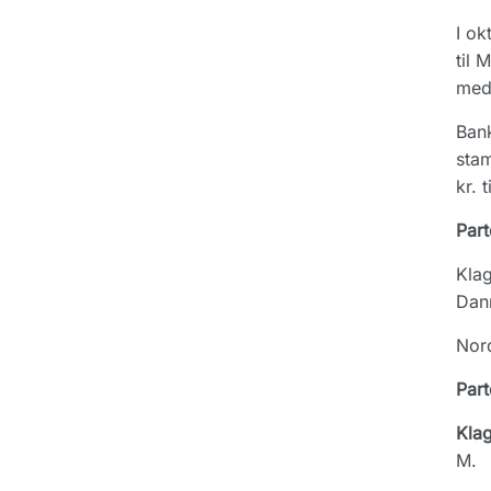
I ok
til 
med
Bank
stam
kr. 
Part
Klag
Danm
Nord
Part
Kla
M.