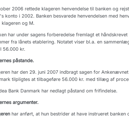
tober 2006 rettede klageren henvendelse til banken og rejs
M's konto i 2002. Banken besvarede henvendelsen med henvisn
 klageren og M.
en har under sagens forberedelse fremlagt et håndskrevet n
mer fra lånets etablering. Notatet viser bl.a. en sammenlæ
til 56.000 kr.
ernes påstande.
eren har den 29. juni 2007 indbragt sagen for Ankenævne
ark tilpligtes at tilbageføre 56.000 kr. med tillæg af proc
ea Bank Danmark har nedlagt påstand om frifindelse.
ernes argumenter.
geren
har anført, at hun bestrider at have instrueret banken o