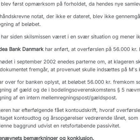
blev først opmærksom på forholdet, da hendes nye samlev
håndskrevne notat, der ikke er dateret, blev ikke gennemgået
gning af beløbet.
har siden skilsmissen været i en svær situation og mener ikk
dea Bank Danmark
har anført, at overførslen på 56.000 kr. 
ødet i september 2002 enedes parterne om, at klageren skul
dokumentet fremgår, at provenuet skulle indsættes på M's
r over for banken oplyst, at beløbet 56.000 kr. fremkom s
gning af gæld og de i bodelingsoverenskomstens § 5 nævnt
gning af en intern mellemregningspost/gældspost.
eren har efterfølgende fået kontoudskrift, hvoraf overførs
aget kontoudtog og årsopgørelser vedrørende lånet, som h
enne baggrund udvist en retsfortabende passivitet.
enævnets bemærkninger og konklusion.