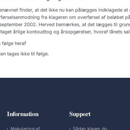
nævnet finder, at det ikke nu kan pålægges indklagede at
førselsanmodning fra klageren om overførsel af beløbet på
september 2002. Herved bemærkes, at det lægges til grund,
aget årlige kontoudtog og årsopgørelser, hvoraf lånets sal
 følge heraf
en tages ikke til følge.
Information
Support
Makulering af
Sådan klager du