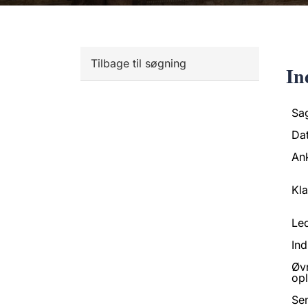
Tilbage til søgning
In
Sa
Da
An
Kl
Led
Ind
Øv
opl
Se