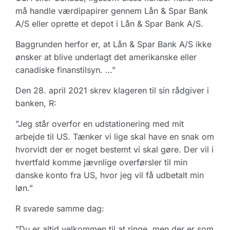
må handle værdipapirer gennem Lån & Spar Bank
A/S eller oprette et depot i Lån & Spar Bank A/S.
Baggrunden herfor er, at Lån & Spar Bank A/S ikke
ønsker at blive underlagt det amerikanske eller
canadiske finanstilsyn. …”
Den 28. april 2021 skrev klageren til sin rådgiver i
banken, R:
”Jeg står overfor en udstationering med mit
arbejde til US. Tænker vi lige skal have en snak om
hvorvidt der er noget bestemt vi skal gøre. Der vil i
hvertfald komme jævnlige overførsler til min
danske konto fra US, hvor jeg vil få udbetalt min
løn.”
R svarede samme dag:
”Du er altid velkommen til at ringe, men der er som