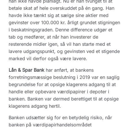
han ikke havde planlagt. Nu er han tvunget til at
betale skat af hele overskuddet på én gang. Han
havde ikke tænkt sig at sælge sine aktier med
gevinster over 100.000 kr. årligt grundet stigningen
i beskatningsgraden. Denne difference udgør et
tab og medfører, at når han investerer de
resterende midler igen, så vil han starte med et
lavere udgangspunkt, og gevinsten ved et stigende
marked vil derfor også være lavere.
Lån & Spar Bank
har anført, at bankens
forretningsmæssige beslutning i 2019 var en saglig
begrundelse for at opsige klagerens adgang til at
handle eller opbevare værdipapirer i depoter i
banken. Banken var dermed berettiget til at opsige
klagerens adgang hertil.
Banken udsætter sig for en betydelig risiko, når
banken på værdipapirhandelsområdet