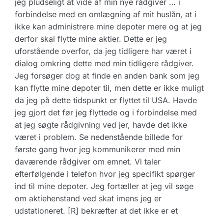
jeg pludseligt at vide af min nye rådgiver … i
forbindelse med en omlægning af mit huslån, at i
ikke kan administrere mine depoter mere og at jeg
derfor skal flytte mine aktier. Dette er jeg
uforstående overfor, da jeg tidligere har været i
dialog omkring dette med min tidligere rådgiver.
Jeg forsøger dog at finde en anden bank som jeg
kan flytte mine depoter til, men dette er ikke muligt
da jeg på dette tidspunkt er flyttet til USA. Havde
jeg gjort det før jeg flyttede og i forbindelse med
at jeg søgte rådgivning ved jer, havde det ikke
været i problem. Se nedenstående billede for
første gang hvor jeg kommunikerer med min
daværende rådgiver om emnet. Vi taler
efterfølgende i telefon hvor jeg specifikt spørger
ind til mine depoter. Jeg fortæller at jeg vil søge
om aktiehenstand ved skat imens jeg er
udstationeret. [R] bekræfter at det ikke er et