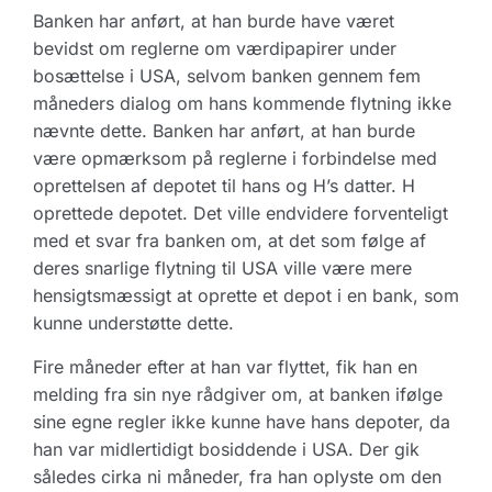
Banken har anført, at han burde have været
bevidst om reglerne om værdipapirer under
bosættelse i USA, selvom banken gennem fem
måneders dialog om hans kommende flytning ikke
nævnte dette. Banken har anført, at han burde
være opmærksom på reglerne i forbindelse med
oprettelsen af depotet til hans og H’s datter. H
oprettede depotet. Det ville endvidere forventeligt
med et svar fra banken om, at det som følge af
deres snarlige flytning til USA ville være mere
hensigtsmæssigt at oprette et depot i en bank, som
kunne understøtte dette.
Fire måneder efter at han var flyttet, fik han en
melding fra sin nye rådgiver om, at banken ifølge
sine egne regler ikke kunne have hans depoter, da
han var midlertidigt bosiddende i USA. Der gik
således cirka ni måneder, fra han oplyste om den