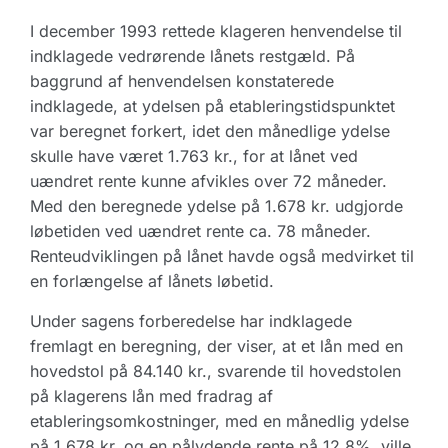
I december 1993 rettede klageren henvendelse til
indklagede vedrørende lånets restgæld. På
baggrund af henvendelsen konstaterede
indklagede, at ydelsen på etableringstidspunktet
var beregnet forkert, idet den månedlige ydelse
skulle have været 1.763 kr., for at lånet ved
uændret rente kunne afvikles over 72 måneder.
Med den beregnede ydelse på 1.678 kr. udgjorde
løbetiden ved uændret rente ca. 78 måneder.
Renteudviklingen på lånet havde også medvirket til
en forlængelse af lånets løbetid.
Under sagens forberedelse har indklagede
fremlagt en beregning, der viser, at et lån med en
hovedstol på 84.140 kr., svarende til hovedstolen
på klagerens lån med fradrag af
etableringsomkostninger, med en månedlig ydelse
på 1.678 kr. og en pålydende rente på 12,8%, ville