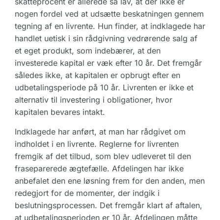
skatteprocent er allerede så lav, at der ikke er
nogen fordel ved at udsætte beskatningen gennem
tegning af en livrente. Hun finder, at indklagede har
handlet uetisk i sin rådgivning vedrørende salg af
et eget produkt, som indebærer, at den
investerede kapital er væk efter 10 år. Det fremgår
således ikke, at kapitalen er opbrugt efter en
udbetalingsperiode på 10 år. Livrenten er ikke et
alternativ til investering i obligationer, hvor
kapitalen bevares intakt.
Indklagede har anført, at man har rådgivet om
indholdet i en livrente. Reglerne for livrenten
fremgik af det tilbud, som blev udleveret til den
fraseparerede ægtefælle. Afdelingen har ikke
anbefalet den ene løsning frem for den anden, men
redegjort for de momenter, der indgik i
beslutningsprocessen. Det fremgår klart af aftalen,
at udbetalingsperioden er 10 år. Afdelingen måtte