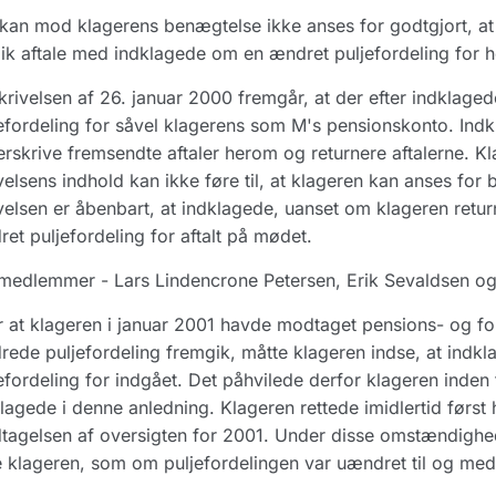
kan mod klagerens benægtelse ikke anses for godtgjort, a
ik aftale med indklagede om en ændret puljefordeling for 
krivelsen af 26. januar 2000 fremgår, at der efter indklaged
efordeling for såvel klagerens som M's pensionskonto. I
rskrive fremsendte aftaler herom og returnere aftalerne. Kl
velsens indhold kan ikke føre til, at klageren kan anses for 
velsen er åbenbart, at indklagede, uanset om klageren retur
et puljefordeling for aftalt på mødet.
medlemmer - Lars Lindencrone Petersen, Erik Sevaldsen og 
r at klageren i januar 2001 havde modtaget pensions- og fo
ede puljefordeling fremgik, måtte klageren indse, at indk
efordeling for indgået. Det påhvilede derfor klageren inden fo
lagede i denne anledning. Klageren rettede imidlertid først
agelsen af oversigten for 2001. Under disse omstændighed
le klageren, som om puljefordelingen var uændret til og me