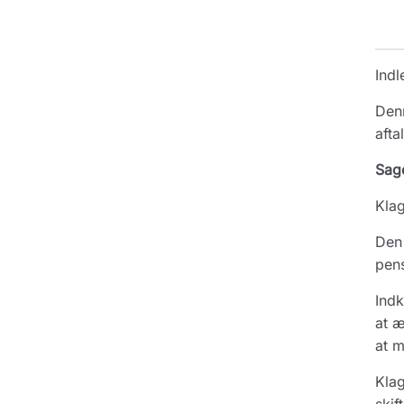
Indl
Denn
afta
Sag
Klag
Den 
pens
Indk
at æ
at m
Klag