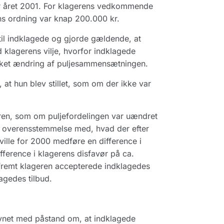
or året 2001. For klagerens vedkommende
ns ordning var knap 200.000 kr.
il indklagede og gjorde gældende, at
klagerens vilje, hvorfor indklagede
r sket ændring af puljesammensætningen.
at hun blev stillet, som om der ikke var
geren, som om puljefordelingen var uændret
i overensstemmelse med, hvad der efter
ville for 2000 medføre en difference i
ifference i klagerens disfavør på ca.
såfremt klageren accepterede indklagedes
agedes tilbud.
vnet med påstand om, at indklagede