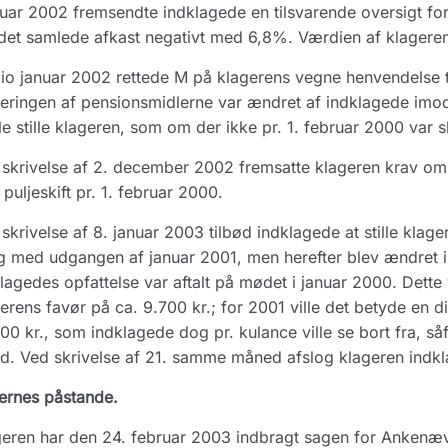
nuar 2002 fremsendte indklagede en tilsvarende oversigt f
det samlede afkast negativt med 6,8%. Værdien af klagere
o januar 2002 rettede M på klagerens vegne henvendelse t
eringen af pensionsmidlerne var ændret af indklagede imod 
le stille klageren, som om der ikke pr. 1. februar 2000 va
skrivelse af 2. december 2002 fremsatte klageren krav om, 
 puljeskift pr. 1. februar 2000.
skrivelse af 8. januar 2003 tilbød indklagede at stille kla
og med udgangen af januar 2001, men herefter blev ændret 
lagedes opfattelse var aftalt på mødet i januar 2000. Dette 
erens favør på ca. 9.700 kr.; for 2001 ville det betyde en d
00 kr., som indklagede dog pr. kulance ville se bort fra, 
ud. Ved skrivelse af 21. samme måned afslog klageren indkl
ernes påstande.
eren har den 24. februar 2003 indbragt sagen for Ankenæ