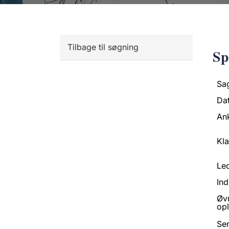
Tilbage til søgning
Sp
Sa
Da
An
Kl
Led
Ind
Øv
opl
Se