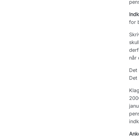
pens
Ind
for
Skri
skul
derf
når 
Det 
Det 
Klag
2000
janu
pens
indk
Ank