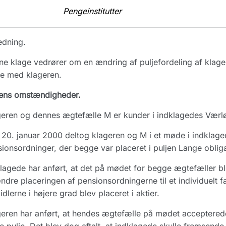
Pengeinstitutter
edning.
e klage vedrører om en ændring af puljefordeling af klager
le med klageren.
ens omstændigheder.
eren og dennes ægtefælle M er kunder i indklagedes Værløs
20. januar 2000 deltog klageren og M i et møde i indklaged
ionsordninger, der begge var placeret i puljen Lange obligat
lagede har anført, at det på mødet for begge ægtefæller ble
ndre placeringen af pensionsordningerne til et individuelt f
idlerne i højere grad blev placeret i aktier.
eren har anført, at hendes ægtefælle på mødet accepterede