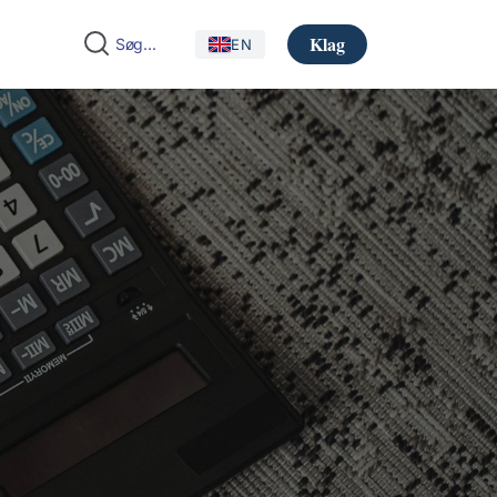
Klag
EN