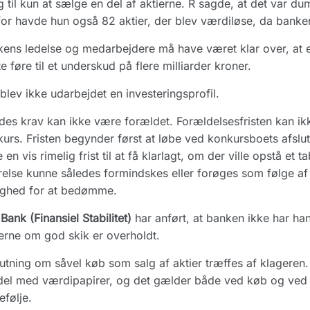
 til kun at sælge en del af aktierne. R sagde, at det var dum
or havde hun også 82 aktier, der blev værdiløse, da banke
ens ledelse og medarbejdere må have været klar over, at e
e føre til et underskud på flere milliarder kroner.
blev ikke udarbejdet en investeringsprofil.
es krav kan ikke være forældet. Forældelsesfristen kan ik
urs. Fristen begynder først at løbe ved konkursboets afsl
 en vis rimelig frist til at få klarlagt, om der ville opstå et 
relse kunne således formindskes eller forøges som følge af
ighed for at bedømme.
Bank (Finansiel Stabilitet)
har anført, at banken ikke har h
erne om god skik er overholdt.
utning om såvel køb som salg af aktier træffes af klageren. 
el med værdipapirer, og det gælder både ved køb og ved b
efølje.