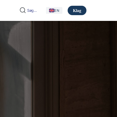
Klag
EN