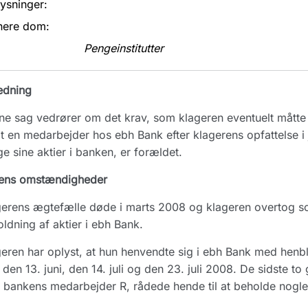
ysninger:
nere dom:
Pengeinstitutter
edning
e sag vedrører om det krav, som klageren eventuelt måtte h
at en medarbejder hos ebh Bank efter klagerens opfattelse 
e sine aktier i banken, er forældet.
ens omstændigheder
erens ægtefælle døde i marts 2008 og klageren overtog so
ldning af aktier i ebh Bank.
eren har oplyst, at hun henvendte sig i ebh Bank med henbl
 den 13. juni, den 14. juli og den 23. juli 2008. De sidste t
bankens medarbejder R, rådede hende til at beholde nogle