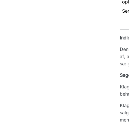
opl
Se
Indl
Denn
af, 
sælg
Sag
Klag
beho
Klag
salg
men 