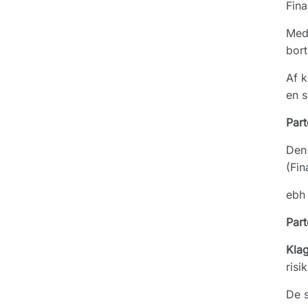
Fina
Med 
bort
Af k
en s
Part
Den
(Fin
ebh 
Part
Kla
risi
De s