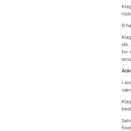
Klag
risi
R ha
Klag
stk.
for 
ans
Ank
I so
værd
Klag
best
Selv
find