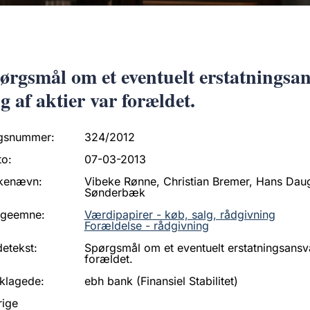
ørgsmål om et eventuelt erstatningsa
lg af aktier var forældet.
gsnummer:
324/2012
to:
07-03-2013
kenævn:
Vibeke Rønne, Christian Bremer, Hans Dau
Sønderbæk
ageemne:
Værdipapirer - køb, salg, rådgivning
Forældelse - rådgivning
etekst:
Spørgsmål om et eventuelt erstatningsansva
forældet.
klagede:
ebh bank (Finansiel Stabilitet)
rige