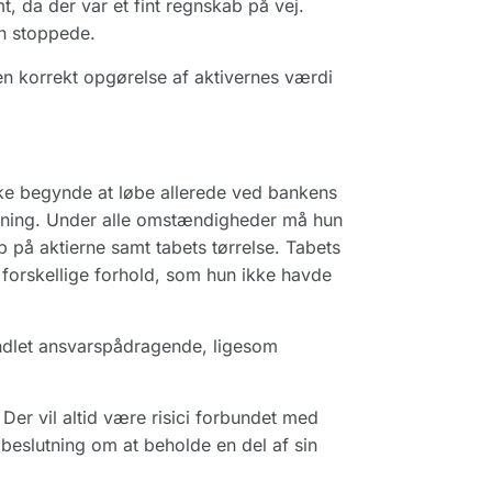
t, da der var et fint regnskab på vej.
n stoppede.
n korrekt opgørelse af aktivernes værdi
ke begynde at løbe allerede ved bankens
utning. Under alle omstændigheder må hun
tab på aktierne samt tabets tørrelse. Tabets
 forskellige forhold, som hun ikke havde
andlet ansvarspådragende, ligesom
Der vil altid være risici forbundet med
eslutning om at beholde en del af sin