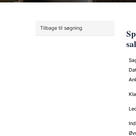
Tilbage til søgning
Sp
sa
Sa
Da
An
Kl
Led
Ind
Øv