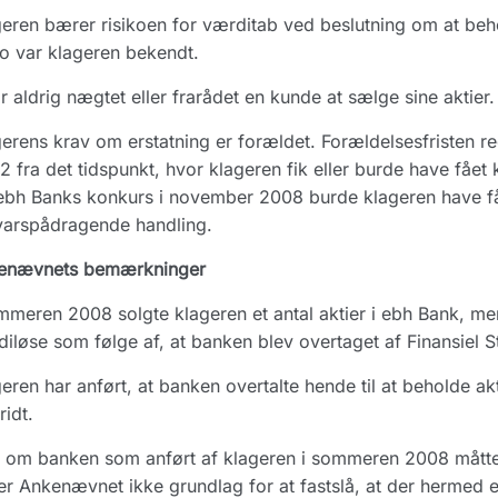
eren bærer risikoen for værditab ved beslutning om at beh
ko var klageren bekendt.
r aldrig nægtet eller frarådet en kunde at sælge sine aktier.
erens krav om erstatning er forældet. Forældelsesfristen re
 2 fra det tidspunkt, hvor klageren fik eller burde have fået
ebh Banks konkurs i november 2008 burde klageren have få
varspådragende handling.
enævnets bemærkninger
mmeren 2008 solgte klageren et antal aktier i ebh Bank, men
iløse som følge af, at banken blev overtaget af Finansiel S
eren har anført, at banken overtalte hende til at beholde akti
ridt.
 om banken som anført af klageren i sommeren 2008 måtte 
er Ankenævnet ikke grundlag for at fastslå, at der hermed 