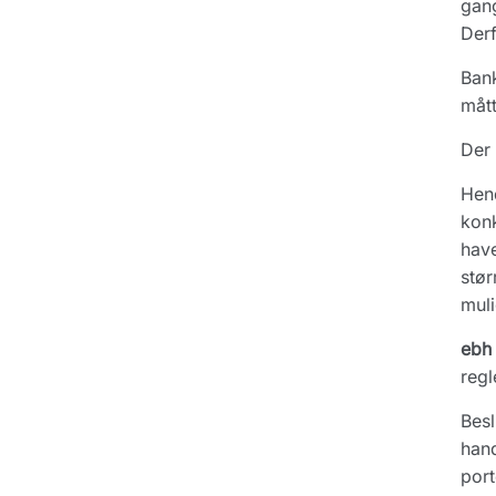
gang
Derf
Bank
mått
Der 
Hend
konk
have
stør
mul
ebh 
regl
Besl
hand
port