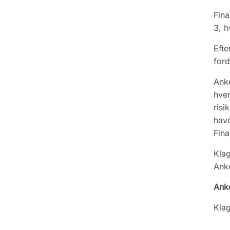
Fina
3, h
Efte
ford
Anke
hver
risi
havd
Fina
Klag
Ank
Ank
Klag