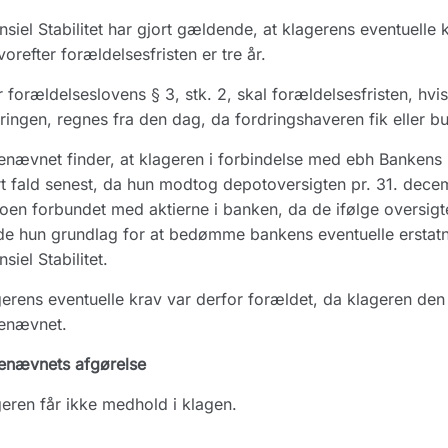
nsiel Stabilitet har gjort gældende, at klagerens eventuelle 
vorefter forældelsesfristen er tre år.
r forældelseslovens § 3, stk. 2, skal forældelsesfristen, h
ringen, regnes fra den dag, da fordringshaveren fik eller b
nævnet finder, at klageren i forbindelse med ebh Banken
t fald senest, da hun modtog depotoversigten pr. 31. dece
koen forbundet med aktierne i banken, da de ifølge oversigt
e hun grundlag for at bedømme bankens eventuelle erstatn
nsiel Stabilitet.
erens eventuelle krav var derfor forældet, da klageren de
enævnet.
enævnets afgørelse
eren får ikke medhold i klagen.