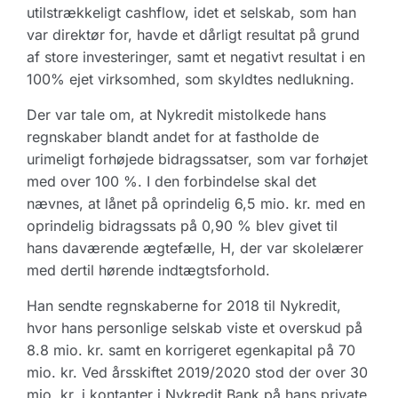
utilstrækkeligt cashflow, idet et selskab, som han
var direktør for, havde et dårligt resultat på grund
af store investeringer, samt et negativt resultat i en
100% ejet virksomhed, som skyldtes nedlukning.
Der var tale om, at Nykredit mistolkede hans
regnskaber blandt andet for at fastholde de
urimeligt forhøjede bidragssatser, som var forhøjet
med over 100 %. I den forbindelse skal det
nævnes, at lånet på oprindelig 6,5 mio. kr. med en
oprindelig bidragssats på 0,90 % blev givet til
hans daværende ægtefælle, H, der var skolelærer
med dertil hørende indtægtsforhold.
Han sendte regnskaberne for 2018 til Nykredit,
hvor hans personlige selskab viste et overskud på
8.8 mio. kr. samt en korrigeret egenkapital på 70
mio. kr. Ved årsskiftet 2019/2020 stod der over 30
mio. kr. i kontanter i Nykredit Bank på hans private