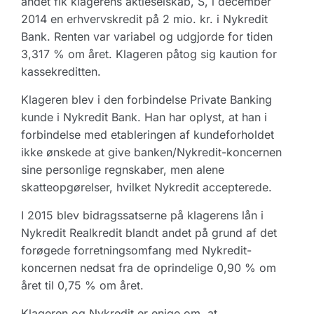
andet fik klagerens aktieselskab, S, i december
2014 en erhvervskredit på 2 mio. kr. i Nykredit
Bank. Renten var variabel og udgjorde for tiden
3,317 % om året. Klageren påtog sig kaution for
kassekreditten.
Klageren blev i den forbindelse Private Banking
kunde i Nykredit Bank. Han har oplyst, at han i
forbindelse med etableringen af kundeforholdet
ikke ønskede at give banken/Nykredit-koncernen
sine personlige regnskaber, men alene
skatteopgørelser, hvilket Nykredit accepterede.
I 2015 blev bidragssatserne på klagerens lån i
Nykredit Realkredit blandt andet på grund af det
forøgede forretningsomfang med Nykredit-
koncernen nedsat fra de oprindelige 0,90 % om
året til 0,75 % om året.
Klageren og Nykredit er enige om, at