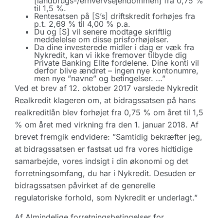
[landbrugs-/erhvervsejendommen] fra 0,75 %
til 1,5 %.
Rentesatsen på [S’s] driftskredit forhøjes fra
p.t. 2,69 % til 4,00 % p.a.
Du og [S] vil senere modtage skriftlig
meddelelse om disse prisforhøjelser.
Da dine investerede midler i dag er væk fra
Nykredit, kan vi ikke fremover tilbyde dig
Private Banking Elite fordelene. Dine konti vil
derfor blive ændret – ingen nye kontonumre,
men nye ”navne” og betingelser. …”
Ved et brev af 12. oktober 2017 varslede Nykredit
Realkredit klageren om, at bidragssatsen på hans
realkreditlån blev forhøjet fra 0,75 % om året til 1,5
% om året med virkning fra den 1. januar 2018. Af
brevet fremgik endvidere: ”Samtidig bekræfter jeg,
at bidragssatsen er fastsat ud fra vores hidtidige
samarbejde, vores indsigt i din økonomi og det
forretningsomfang, du har i Nykredit. Desuden er
bidragssatsen påvirket af de generelle
regulatoriske forhold, som Nykredit er underlagt.”
Af Almindelige forretningsbetingelser for