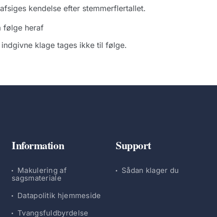
afsiges kendelse efter stemmerflertallet.
 følge heraf
indgivne klage tages ikke til følge.
Information
Support
Makulering af
Sådan klager du
sagsmateriale
Datapolitik hjemmeside
Tvangsfuldbyrdelse