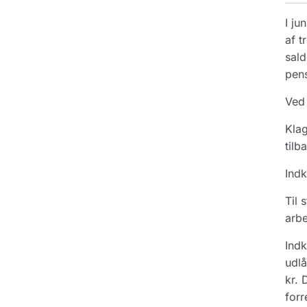
I ju
af t
sald
pens
Ved 
Klag
tilb
Indk
Til 
arbe
Indk
udlå
kr. 
forr