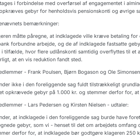
tages i forbindelse med overførsel af engagementet i almi
opkræves gebyr for henholdsvis pensionskonti og øvrige sæ
enævnets bemærkninger:
eren måtte påregne, at indklagede ville kræve betaling for 
ank forbundne arbejde, og de af indklagede fastsatte gebyre
i tilfælde, hvor flere udlånskonti samtidig overflyttes til et 
rligt, at en vis reduktion fandt sted.
dlemmer - Frank Poulsen, Bjørn Bogason og Ole Simonsen -
inder ikke i den foreliggende sag fuldt tilstrækkeligt grundl
et opkrævede gebyr på 1.000 kr. og stemmer derfor for, at k
dlemmer - Lars Pedersen og Kirsten Nielsen - udtaler:
inder, at indklagede i den foreliggende sag burde have foret
gnede gebyr, som vi - henset til det om arbejdets omfang o
mer derfor for, at indklagede bør godtgøre klageren 250 k