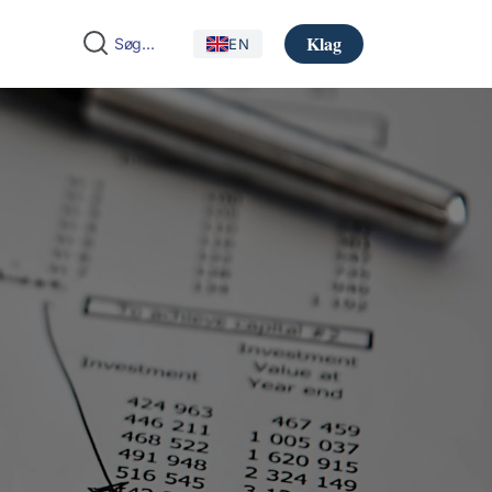
Klag
EN