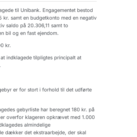
lagede til Unibank. Engagementet bestod
35 kr. samt en budgetkonto med en negativ
tiv saldo på 20.306,11 samt to
en bil og en fast ejendom.
0 kr.
indklagede tilpligtes principalt at
.
byr er for stort i forhold til det udførte
lagedes gebyrliste har beregnet 180 kr. på
yr er overfor klageren opkrævet med 1.000
ndklagedes almindelige
 de dækker det ekstraarbejde, der skal