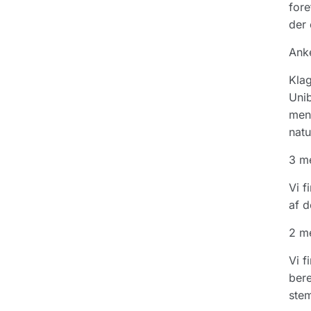
fore
der 
Ank
Klag
Unib
men 
natu
3 me
Vi f
af d
2 me
Vi f
bere
stem