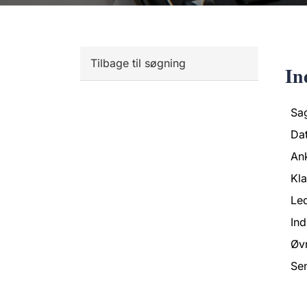
Tilbage til søgning
In
Sa
Da
An
Kl
Led
Ind
Øvr
Se