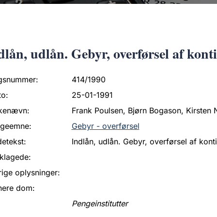
dlån, udlån. Gebyr, overførsel af konti 
gsnummer:
414/1990
to:
25-01-1991
kenævn:
Frank Poulsen, Bjørn Bogason, Kirsten 
ageemne:
Gebyr - overførsel
etekst:
Indlån, udlån. Gebyr, overførsel af konti 
klagede:
ige oplysninger:
nere dom:
Pengeinstitutter