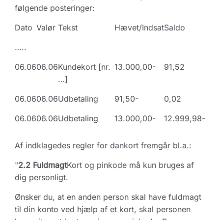
følgende posteringer:
Dato
Valør
Tekst
Hævet/Indsat
Saldo
…..
06.06
06.06
Kundekort [nr.
13.000,00-
91,52
…]
06.06
06.06
Udbetaling
91,50-
0,02
06.06
06.06
Udbetaling
13.000,00-
12.999,98-
Af indklagedes regler for dankort fremgår bl.a.:
"
2.2 Fuldmagt
Kort og pinkode må kun bruges af
dig personligt.
Ønsker du, at en anden person skal have fuldmagt
til din konto ved hjælp af et kort, skal personen