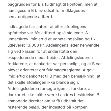
baggrunden for B's fuldmagt til kontoen, men at
hun ligesom B blev udsat for indklagedes
nedværdigende adfærd.
Indklagede har anført, at efter afdelingens
opfattelse var A's adfærd også støjende. A
underskrev imidlertid et udbetalingsbilag og fik
udleveret 13.000 kr. Afdelingens leder henvendte
sig ved kassen for at understøtte den
ekspederende medarbejder. Afdelingslederen
forklarede, at dankortet var personligt, og at B var
blevet orienteret om fuldmagtsreglerne. A gav
imidlertid dankortet til B med den bemærkning, at
det skulle afdelingen ikke blande sig i.
Afdelingslederen forsøgte igen at forklare, at
dankortet ikke måtte være i andres besiddelse. B
anmodede derefter om at få udbetalt det
resterende beløb, der indestod på kontoen,