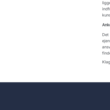
ligg
indf
kun
Ank
Det 
ejen
ansv
find
Klag