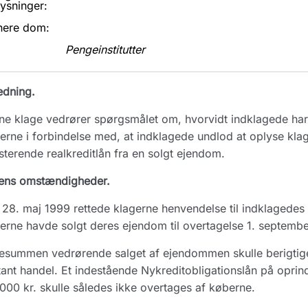
ysninger:
nere dom:
Pengeinstitutter
edning.
e klage vedrører spørgsmålet om, hvorvidt indklagede har 
erne i forbindelse med, at indklagede undlod at oplyse kla
sterende realkreditlån fra en solgt ejendom.
ens omstændigheder.
28. maj 1999 rettede klagerne henvendelse til indklagedes R
erne havde solgt deres ejendom til overtagelse 1. septemb
summen vedrørende salget af ejendommen skulle berigtiges
ant handel. Et indestående Nykreditobligationslån på oprin
000 kr. skulle således ikke overtages af køberne.