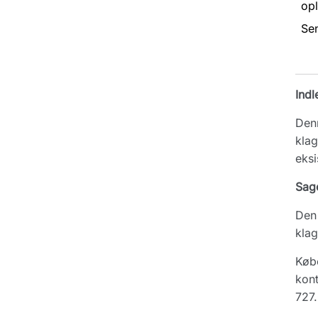
opl
Se
Indl
Denn
klag
eksi
Sag
Den 
klag
Købe
kont
727.