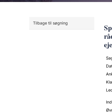
Tilbage til søgning
Sp
rå
ej
Sa
Da
An
Kl
Led
Ind
Øv