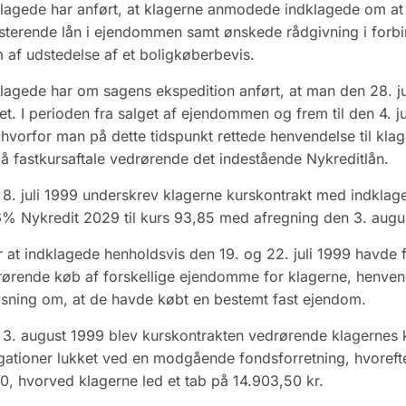
lagede har anført, at klagerne anmodede indklagede om at 
sterende lån i ejendommen samt ønskede rådgivning i forbi
 af udstedelse af et boligkøberbevis.
lagede har om sagens ekspedition anført, at man den 28. 
et. I perioden fra salget af ejendommen og frem til den 4. j
 hvorfor man på dette tidspunkt rettede henvendelse til kl
å fastkursaftale vedrørende det indestående Nykreditlån.
8. juli 1999 underskrev klagerne kurskontrakt med indkla
6% Nykredit 2029 til kurs 93,85 med afregning den 3. augu
r at indklagede henholdsvis den 19. og 22. juli 1999 havde
ørende køb af forskellige ejendomme for klagerne, henven
sning om, at de havde købt en bestemt fast ejendom.
3. august 1999 blev kurskontrakten vedrørende klagernes k
gationer lukket ved en modgående fondsforretning, hvorefter
0, hvorved klagerne led et tab på 14.903,50 kr.