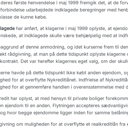
deres første henvendelse i maj 1999 fremgik det, at de for
forbindelse udarbejdede indklagede beregninger med henbli
klasse de kunne købe.
klagede
har anført, at klagerne i maj 1999 oplyste, at ejend
nskede, at indklagede skulle være behjælpelig med at indfr
aggrund af denne anmodning, og idet kurserne frem til den 
ekt rådgivning, at man på dette tidspunkt oplyste klagerne
kontrakt. Det var herefter klagernes eget valg, om der skull
erne havde på dette tidspunkt ikke købt anden ejendom, og
ghed for at overflytte Nykreditlånet. Indfrielse af Nykreditl
ghed for at gennemføre handlen i overensstemmelse med d
edit har oplyst, at med hensyn til private boliger forekommer
én ejendom til en anden. Flytningen accepteres sædvanligvis
 og hvor begge ejendomme ligger inden for samme belåning
ivning om muligheden for at overflytte et realkreditlån fra