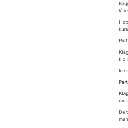
Bagg
låne
I lø
kurs
Part
Klag
tilp
Indk
Part
Kla
muli
De t
man 