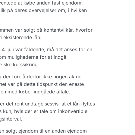
ventede at købe anden fast ejendom. I
k på deres overvejelser om, i hvilken
ommen var solgt på kontantvilkår, hvorfor
i eksisterende lån.
4. juli var faldende, må det anses for en
 om mulighederne for at indgå
e ske kurssikring.
 der forelå derfor ikke nogen aktuel
ånet var på dette tidspunkt den eneste
en med køber indgåede aftale.
 det rent undtagelsesvis, at et lån flyttes
 kun, hvis der er tale om inkonvertible
sinterval.
 en solgt ejendom til en anden ejendom