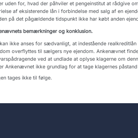
er uden for, hvad der påhviler et pengeinstitut at rådgive 
rielse af eksisterende lån i forbindelse med salg af en eje
den på det pågældende tidspunkt ikke har købt anden ejen
enævnets bemærkninger og konklusion.
kan ikke anses for sædvanligt, at indestående realkreditlå
dom overflyttes til sælgers nye ejendom. Ankenævnet finder
arspådragende ved at undlade at oplyse klagerne om denn
er Ankenævnet ikke grundlag for at tage klagernes påstand t
en tages ikke til følge.