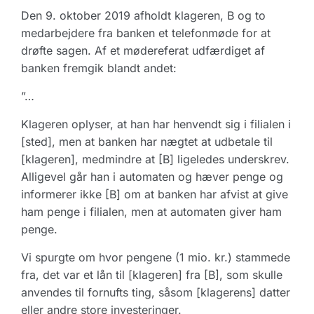
Den 9. oktober 2019 afholdt klageren, B og to
medarbejdere fra banken et telefonmøde for at
drøfte sagen. Af et mødereferat udfærdiget af
banken fremgik blandt andet:
”…
Klageren oplyser, at han har henvendt sig i filialen i
[sted], men at banken har nægtet at udbetale til
[klageren], medmindre at [B] ligeledes underskrev.
Alligevel går han i automaten og hæver penge og
informerer ikke [B] om at banken har afvist at give
ham penge i filialen, men at automaten giver ham
penge.
Vi spurgte om hvor pengene (1 mio. kr.) stammede
fra, det var et lån til [klageren] fra [B], som skulle
anvendes til fornufts ting, såsom [klagerens] datter
eller andre store investeringer.