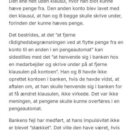
Den ene helt uden klausul, hvor han blot kunne
hæve penge fra. Den anden konto blev lavet med
den klausul, at han og B begge skulle skrive under,
forinden der kunne hæves penge.
Det bestrides, at det ”at fjerne
rådighedsbegrænsningen ved at flytte penge fra en
konto til en anden i en pengeautomat” kan
sidestilles med det ”at henvende sig i banken hos
en medarbejder og skrive under på at fjerne
klausulen på kontoen”. Han og B havde ikke
oprettet kontoen i banken, hvis de havde vidst, at
aftalen om, at han skulle henvende sig i banken for
at få ændret klausulen, ikke virkede. Det var ikke
meningen, at pengene skulle kunne overføres i en
pengeautomat.
Bankens fejl har medført, at hans impulsivitet ikke
er blevet ”stækket”. Det ville den have været, hvis