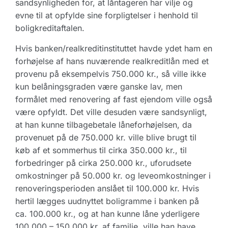
sandsynligheden for, at låntageren har vilje og
evne til at opfylde sine forpligtelser i henhold til
boligkreditaftalen.
Hvis banken/realkreditinstituttet havde ydet ham en
forhøjelse af hans nuværende realkreditlån med et
provenu på eksempelvis 750.000 kr., så ville ikke
kun belåningsgraden være ganske lav, men
formålet med renovering af fast ejendom ville også
være opfyldt. Det ville desuden være sandsynligt,
at han kunne tilbagebetale låneforhøjelsen, da
provenuet på de 750.000 kr. ville blive brugt til
køb af et sommerhus til cirka 350.000 kr., til
forbedringer på cirka 250.000 kr., uforudsete
omkostninger på 50.000 kr. og leveomkostninger i
renoveringsperioden anslået til 100.000 kr. Hvis
hertil lægges uudnyttet boligramme i banken på
ca. 100.000 kr., og at han kunne låne yderligere
100.000 – 150.000 kr. af familie, ville han have