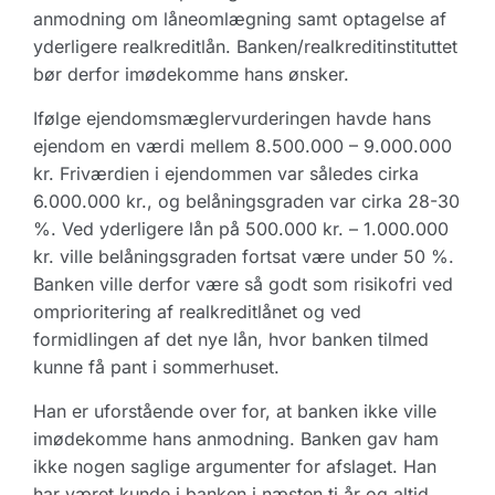
anmodning om låneomlægning samt optagelse af
yderligere realkreditlån. Banken/realkreditinstituttet
bør derfor imødekomme hans ønsker.
Ifølge ejendomsmæglervurderingen havde hans
ejendom en værdi mellem 8.500.000 – 9.000.000
kr. Friværdien i ejendommen var således cirka
6.000.000 kr., og belåningsgraden var cirka 28-30
%. Ved yderligere lån på 500.000 kr. – 1.000.000
kr. ville belåningsgraden fortsat være under 50 %.
Banken ville derfor være så godt som risikofri ved
omprioritering af realkreditlånet og ved
formidlingen af det nye lån, hvor banken tilmed
kunne få pant i sommerhuset.
Han er uforstående over for, at banken ikke ville
imødekomme hans anmodning. Banken gav ham
ikke nogen saglige argumenter for afslaget. Han
har været kunde i banken i næsten ti år og altid